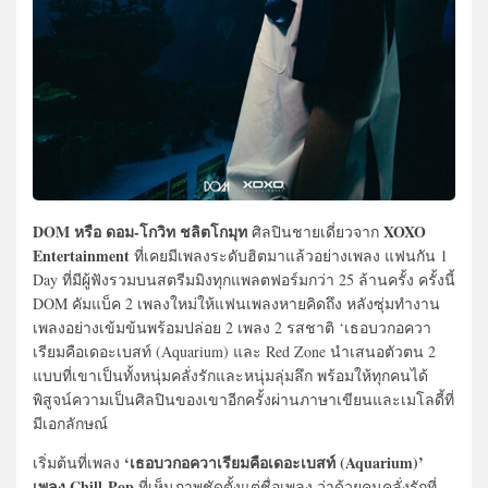
DOM หรือ ดอม-โกวิท ชลิตโกมุท
XOXO
ศิลปินชายเดี่ยวจาก
Entertainment
ที่เคยมีเพลงระดับฮิตมาแล้วอย่างเพลง แฟนกัน 1
Day ที่มีผู้ฟังรวมบนสตรีมมิงทุกแพลตฟอร์มกว่า 25 ล้านครั้ง ครั้งนี้
DOM คัมแบ็ค 2 เพลงใหม่ให้แฟนเพลงหายคิดถึง หลังซุ่มทำงาน
เพลงอย่างเข้มข้นพร้อมปล่อย 2 เพลง 2 รสชาติ ‘เธอบวกอควา
เรียมคือเดอะเบสท์ (Aquarium) และ Red Zone นำเสนอตัวตน 2
แบบที่เขาเป็นทั้งหนุ่มคลั่งรักและหนุ่มลุ่มลึก พร้อมให้ทุกคนได้
พิสูจน์ความเป็นศิลปินของเขาอีกครั้งผ่านภาษาเขียนและเมโลดี้ที่
มีเอกลักษณ์
‘เธอบวกอควาเรียมคือเดอะเบสท์ (Aquarium)’
เริ่มต้นที่เพลง
เพลง Chill-Pop
ที่เห็นภาพชัดตั้งแต่ชื่อเพลง ว่าด้วยคนคลั่งรักที่