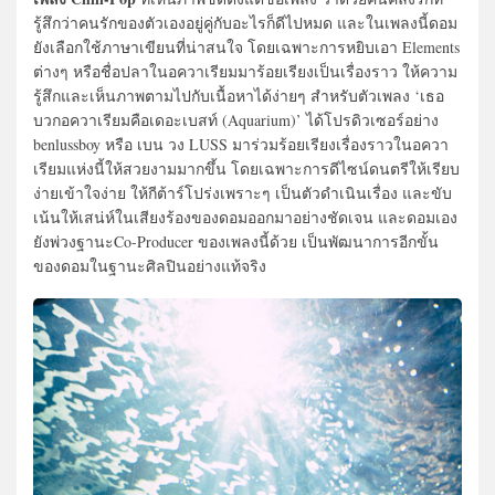
รู้สึกว่าคนรักของตัวเองอยู่คู่กับอะไรก็ดีไปหมด และในเพลงนี้ดอม
ยังเลือกใช้ภาษาเขียนที่น่าสนใจ โดยเฉพาะการหยิบเอา Elements
ต่างๆ หรือชื่อปลาในอควาเรียมมาร้อยเรียงเป็นเรื่องราว ให้ความ
รู้สึกและเห็นภาพตามไปกับเนื้อหาได้ง่ายๆ สำหรับตัวเพลง ‘เธอ
บวกอควาเรียมคือเดอะเบสท์ (Aquarium)’ ได้โปรดิวเซอร์อย่าง
benlussboy หรือ เบน วง LUSS มาร่วมร้อยเรียงเรื่องราวในอควา
เรียมแห่งนี้ให้สวยงามมากขึ้น โดยเฉพาะการดีไซน์ดนตรีให้เรียบ
ง่ายเข้าใจง่าย ให้กีต้าร์โปร่งเพราะๆ เป็นตัวดำเนินเรื่อง และขับ
เน้นให้เสน่ห์ในเสียงร้องของดอมออกมาอย่างชัดเจน และดอมเอง
ยังพ่วงฐานะCo-Producer ของเพลงนี้ด้วย เป็นพัฒนาการอีกขั้น
ของดอมในฐานะศิลปินอย่างแท้จริง