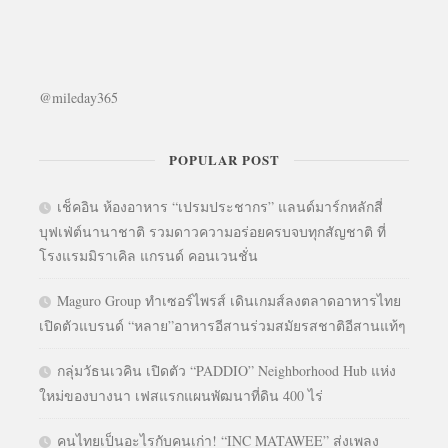
@mileday365
POPULAR POST
เช็คอิน ห้องอาหาร “เปรมประชากร” แลนด์มาร์กหลักสี่
บุฟเฟ่ต์นานาชาติ รวมดาวความอร่อยครบจบทุกสัญชาติ ที่
โรงแรมมิราเคิล แกรนด์ คอนเวนชั่น
Maguro Group ทำเซอร์ไพรส์ เดินเกมส์ลงตลาดอาหารไทย
เปิดตัวแบรนด์ “หลาย”อาหารอีสานร่วมสมัยรสชาติอีสานแท้ๆ
กลุ่มวัธนเวคิน เปิดตัว “PADDIO” Neighborhood Hub แห่ง
ใหม่ของบางนา เฟสแรกแผนพัฒนาที่ดิน 400 ไร่
คนไทยเป็นอะไรกับคนเก่า! “INC MATAWEE” ส่งเพลง