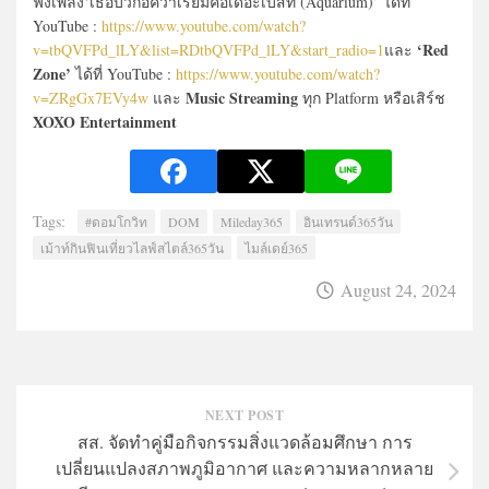
ฟังเพลง‘เธอบวกอควาเรียมคือเดอะเบสท์ (Aquarium)’ ได้ที่
YouTube :
https://www.youtube.com/watch?
‘Red
v=tbQVFPd_lLY&list=RDtbQVFPd_lLY&start_radio=1
และ
Zone’
ได้ที่ YouTube :
https://www.youtube.com/watch?
Music Streaming
v=ZRgGx7EVy4w
และ
ทุก Platform หรือเสิร์ช
XOXO Entertainment
Tags:
#ดอมโกวิท
DOM
Mileday365
อินเทรนด์365วัน
เม้าท์กินฟินเที่ยวไลฟ์สไตล์365วัน
ไมล์เดย์365
August 24, 2024
NEXT POST
สส. จัดทำคู่มือกิจกรรมสิ่งแวดล้อมศึกษา การ
เปลี่ยนแปลงสภาพภูมิอากาศ และความหลากหลาย