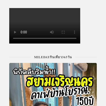
MILEDAYกินเที่ยว365วัน