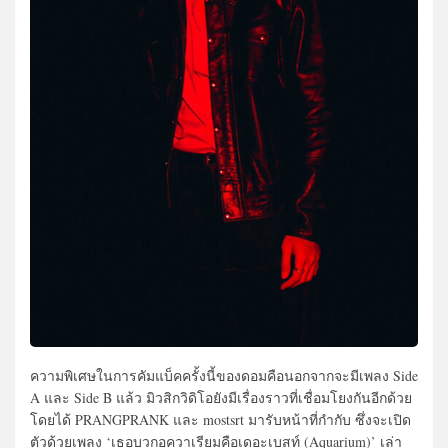
ความพิเศษในการคัมแบ็คครั้งนี้ของดอมคือนอกจากจะมีเพลง Side
A และ Side B แล้ว มิวสิกวิดิโอยังมีเรื่องราวที่เชื่อมโยงกันอีกด้วย
โดยได้ PRANGPRANK และ mostsrt มารับหน้าที่กำกับ ซึ่งจะเปิด
ตัวด้วยเพลง ‘เธอบวกอควาเรียมคือเดอะเบสท์ (Aquarium)’ เล่า