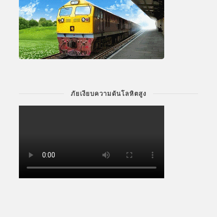
ภัยเงียบความดันโลหิตสูง