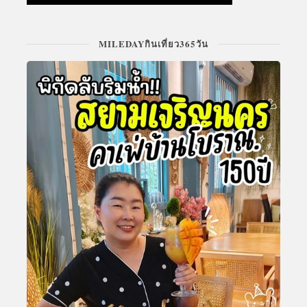
MILEDAYกินเที่ยว365วัน