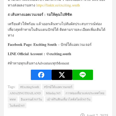
ทางส่งผลงานทาง
https://linktr.ee/exciting.south
4 เส้นทางแอดเวนเจอร์ : รอให้คุณไปพิชิต
เตรียมตัวให้พร้อม แล้วออกเดินทางไปสัมผัสประสบการณ์ท่อง
เที่ยวสุดท้าทายในดินแดนปักษ์ใต้ ติดตามรายละเอียดเพิ่มเติมได้
ทาง
Facebook Page: Exciting South
– ปักษ์ใต้แอดเวนเจอร์
LINE Official Account : @exciting.south
#ท้าทายทุกเส้นทางAdventureทุกMoment
Tags:
#ExcitingSouth
#ปักษ์ใต้แอดเวนเจอร์
AMAZINGTHAILAND
Mileday365
การท่องเที่ยวแห่งประเทศไทย
ททท
อินเทรนด์365วัน
เม้าท์กินฟินเที่ยวไลฟ์สไตล์365วัน
ไมล์เดย์365
April 7, 2025