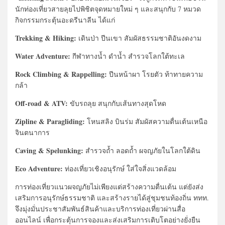
นักท่องเที่ยวสายลุยไปพิชิตจุดหมายใหม่ ๆ และสนุกกับ 7 หมวด
กิจกรรมกระตุ้นอะดรีนาลีน ได้แก่
Trekking & Hiking:
เดินป่า ปีนเขา สัมผัสธรรมชาติอันงดงาม
Water Adventure:
กีฬาทางน้ำ ดำน้ำ สำรวจโลกใต้ทะเล
Rock Climbing & Rappelling:
ปีนหน้าผา โรยตัว ท้าทายความ
กล้า
Off-road & ATV:
ขับรถลุย สนุกกับเส้นทางสุดโหด
Zipline & Paragliding:
โหนสลิง บินร่ม สัมผัสความตื่นเต้นเหนือ
จินตนาการ
Caving & Spelunking:
สำรวจถ้ำ ลอดถ้ำ ผจญภัยในโลกใต้ดิน
Eco Adventure:
ท่องเที่ยวเชิงอนุรักษ์ ใส่ใจสิ่งแวดล้อม
การท่องเที่ยวแนวผจญภัยไม่เพียงแต่สร้างความตื่นเต้น แต่ยังส่ง
เสริมการอนุรักษ์ธรรมชาติ และสร้างรายได้สู่ชุมชนท้องถิ่น ททท.
จึงมุ่งมั่นประชาสัมพันธ์สินค้าและบริการท่องเที่ยวผ่านสื่อ
ออนไลน์ เพื่อกระตุ้นการจองและส่งเสริมการเติบโตอย่างยั่งยืน