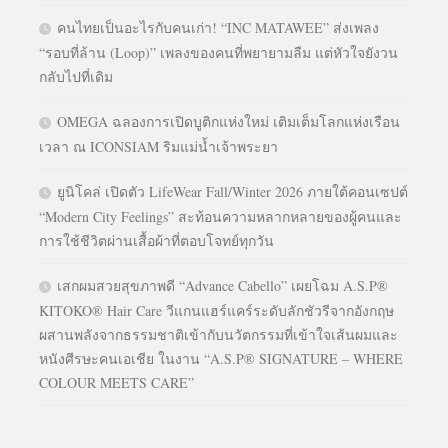
คนไทยเป็นอะไรกับคนเก่า! “INC MATAWEE” ส่งเพลง
“รอบที่ล้าน (Loop)” เพลงของคนที่พยายามลืม แต่หัวใจยังวน
กลับไปที่เดิม
OMEGA ฉลองการเปิดบูติกแห่งใหม่ เติมเต็มโลกแห่งเรือน
เวลา ณ ICONSIAM ริมแม่น้ำเจ้าพระยา
ยูนิโคล่ เปิดตัว LifeWear Fall/Winter 2026 ภายใต้คอนเซปต์
“Modern City Feelings” สะท้อนความหลากหลายของผู้คนและ
การใช้ชีวิตผ่านเสื้อผ้าที่ตอบโจทย์ทุกวัน
เสกผมสวยสุขภาพดี “Advance Cabello” เผยโฉม A.S.P®
KITOKO® Hair Care วีแกนแฮร์แคร์ระดับลักชัวรีจากอังกฤษ
ผสานพลังจากธรรมชาติเข้ากับนวัตกรรมที่เข้าใจเส้นผมและ
หนังศีรษะคนเอเชีย ในงาน “A.S.P® SIGNATURE – WHERE
COLOUR MEETS CARE”