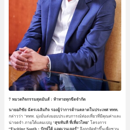
7 หมวดกิจกรรมสุดมันส์ : ท้าทายทุกขีดจำกัด
นายอภิชัย ฉัตรเฉลิมกิจ รองผู้ว่าการด้านตลาดในประเทศ ททท.
กล่าวว่า “ททท. มุ่งมั่นส่งมอบประสบการณ์ท่องเที่ยวที่มีคุณค่าและ
‘สุขทันที ที่เที่ยวไทย’
น่าจดจำ ภายใต้แคมเปญ
โครงการ
“Exciting South : ปักษ์ใต้ แอดเวนเจอร์”
จึงถูกจัดทำขึ้นเพื่อชวน