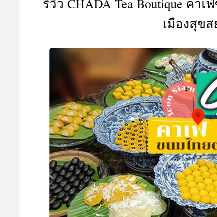
รีวิว CHADA Tea Boutique คา
A
เมืองสุข