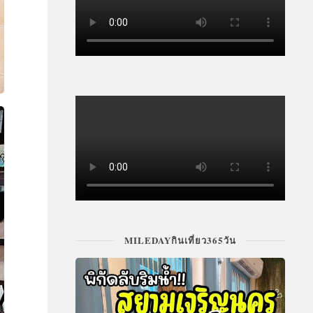
MILEDAYกินเที่ยว365วัน