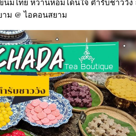
เฟ่ขนมไทย หวานหอมโดนใจ ตำรับชาววัง
CTIVITIES
สยาม @ ไอคอนสยาม
&
EVENT
DEAL