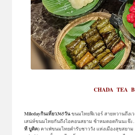
CHADA TEA B
Miledayกินเที่ยว365วัน
ขนมไทยฟีเวอร์ สายหวานถึงเวล
เสน่ห์ขนมไทยกันถึงไอคอนสยาม ช้าหมดอดกินนะจ๊ะ…ไ
ที บูติค)
คาเฟ่ขนมไทยตำรับชาววัง แห่งเมืองสุขสยาม 