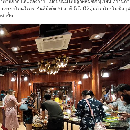
ทานยาก และต้องว้าว..ไปกับขนมไทยลูกผสมชีส ทุเรียน หวานกำล
่อยโดนใจตรงอันลิมิเต็ด 50 นาที จัดไปให้คุ้มด้วยโปรโมชั่นบุฟเ
่านั้น..