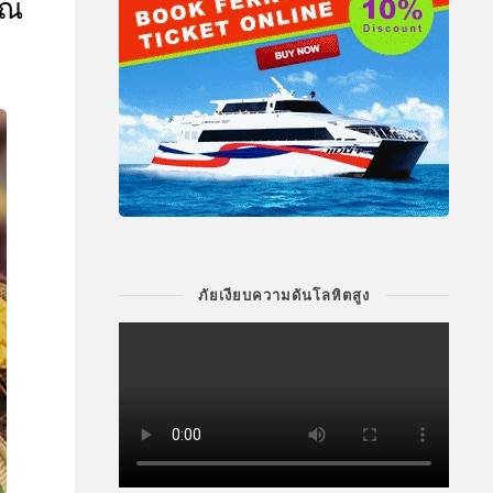
 ณ
ภัยเงียบความดันโลหิตสูง