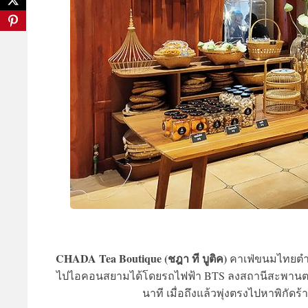
CHADA Tea Boutique (ชฎา ที บูติค)
คาเฟ่ขนมไทยตำรั
ไปไอคอนสยามได้โดยรถไฟฟ้า BTS ลงสถานีสะพานตากสิน 
นาที เมื่อถึงแล้วพุ่งตรงไปหาพิกั