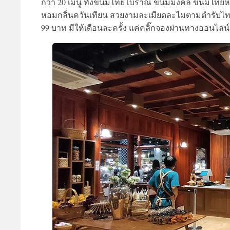
กว่า 20 เมนู ทั้งขนมไทยโบราณ ขนมมงคล ขนมไทยหา
หอมกลิ่นควันเทียน สวยงามละเมียดละไมตามตำรับไทย อร
99 บาท มีให้เดือนละครั้ง แค่คลิ๊กจองผ่านทางออนไลน์เท