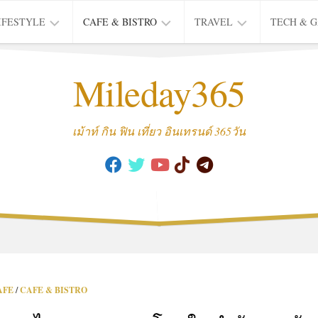
IFESTYLE
CAFE & BISTRO
TRAVEL
TECH & 
IFE
BISTRO
TIEW
Mileday365
HEALTH
THAI
CAFE
HOTEL
INTER
REVIEW
TRIP
เม้าท์ กิน ฟิน เที่ยว อินเทรนด์ 365วัน
MUSIC
&
ARTS
CULTURE
FASHION
&
BEAUTY
MOVIE
AFE
/
CAFE & BISTRO
&
SERIES