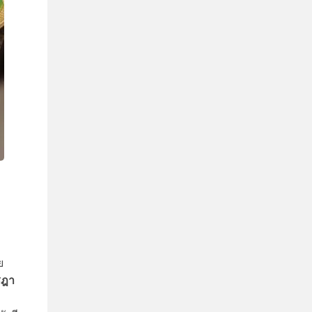
ย
ชฎา
ก