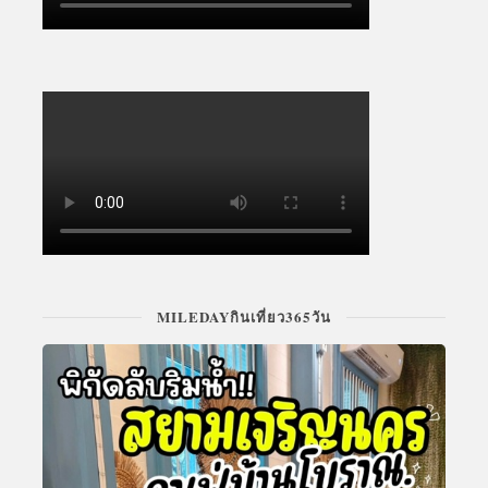
MILEDAYกินเที่ยว365วัน