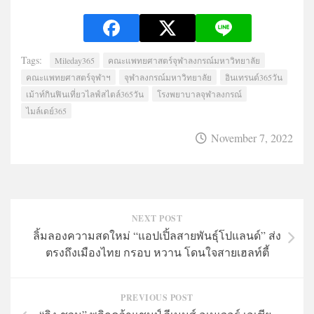
Tags:
Mileday365
คณะแพทยศาสตร์จุฬาลงกรณ์มหาวิทยาลัย
คณะแพทยศาสตร์จุฬาฯ
จุฬาลงกรณ์มหาวิทยาลัย
อินเทรนด์365วัน
เม้าท์กินฟินเที่ยวไลฟ์สไตล์365วัน
โรงพยาบาลจุฬาลงกรณ์
ไมล์เดย์365
November 7, 2022
NEXT POST
ลิ้มลองความสดใหม่ “แอปเปิ้ลสายพันธุ์โปแลนด์” ส่ง
ตรงถึงเมืองไทย กรอบ หวาน โดนใจสายเฮลท์ตี้
PREVIOUS POST