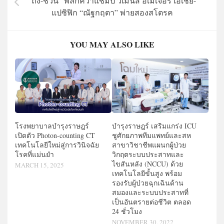
“ถิง-ชวน” พลิกคว้าแชมป์ วีเมนส์ อเมเจอร์ เอเชีย-
แปซิฟิก “ณัฐกฤตา” พ่ายสองสโตรค
YOU MAY ALSO LIKE
โรงพยาบาลบำรุงราษฎร์
บำรุงราษฎร์ เสริมแกร่ง ICU
เปิดตัว Photon-counting CT
ชูศักยภาพทีมแพทย์และสห
เทคโนโลยีใหม่สู่การวินิจฉัย
สาขาวิชาชีพแผนกผู้ป่วย
โรคที่แม่นยำ
วิกฤตระบบประสาทและ
ไขสันหลัง (NCCU) ด้วย
MARCH 15, 2025
เทคโนโลยีขั้นสูง พร้อม
รองรับผู้ป่วยฉุกเฉินด้าน
สมองและระบบประสาทที่
เป็นอันตรายต่อชีวิต ตลอด
24 ชั่วโมง
NOVEMBER 30, 2022