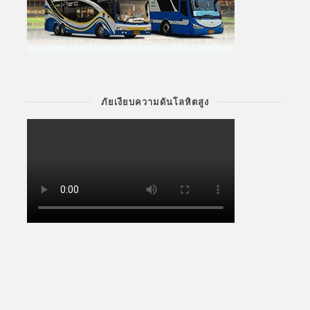
ภัยเงียบความดันโลหิตสูง