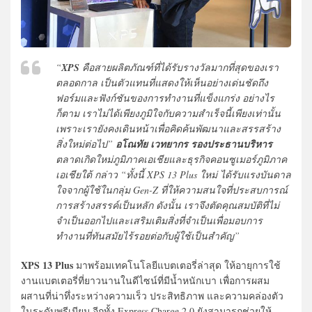
“
XPS
คือสายผลิตภัณฑ์ที่ได้รับรางวัลมากที่สุดของเรา
ตลอดกาล เป็นตัวแทนที่แสดงให้เห็นอย่างเด่นชัดถึง
ฟอร์มและฟังก์ชันของการทำงานที่แข็งแกร่ง อย่างไร
ก็ตาม เราไม่ได้เพียงภูมิใจกับความสำเร็จนี้เพียงเท่านั้น
เพราะเรายังคงเดินหน้าเพื่อคิดค้นพัฒนาและสรรสร้าง
สิ่งใหม่ต่อไป”
อโณทัย เวทยากร รองประธานบริหาร
ตลาดเกิดใหม่ภูมิภาคเอเชียและธุรกิจคอนซูเมอร์ภูมิภาค
เอเชียใต้ กล่าว “ทั้งนี้ XPS 13 Plus ใหม่ ได้รับแรงบันดาล
ใจจากผู้ใช้ในกลุ่ม Gen-Z ที่ให้ความสนใจที่ประสบการณ์
การสร้างสรรค์เป็นหลัก ดังนั้น เราจึงตัดคุณสมบัติที่ไม่
จำเป็นออกไปและเสริมเติมสิ่งที่จำเป็นเพื่อมอบการ
ทำงานที่ทันสมัยไร้รอยต่อกับผู้ใช้เป็นสำคัญ”
XPS 13 Plus
มาพร้อมเทคโนโลยีแบตเตอรี่ล่าสุด ให้อายุการใช้
งานแบตเตอรี่ที่ยาวนานในดีไซน์ที่มีน้ำหนักเบา เพื่อการผสม
ผสานที่น่าทึ่งระหว่างความเร็ว ประสิทธิภาพ และความคล่องตัว
ในระดับพรีเมียม อีกทั้ง Express Charge 2.0 ยังสามารถช่วยให้