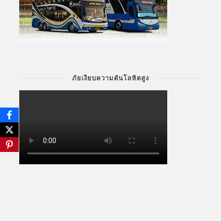
ภัยเงียบความดันโลหิตสูง