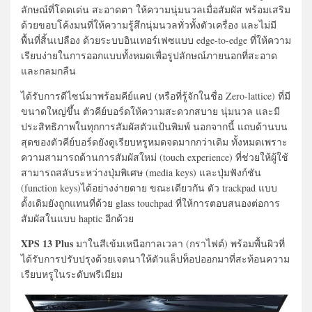
ลักษณ์ที่โดดเด่น สะอาดตา ให้ความนุ่มนวลเมื่อสัมผัส พร้อมเสริม
ด้วยขอบโค้งมนที่ให้ความรู้สึกนุ่มนวลทั่วทั้งตัวเครื่อง และไม่มี
พื้นที่สิ้นเปลือง ด้วยระบบอินเทอร์เฟซแบบ edge-to-edge ที่ให้ความ
เรียบง่ายในการออกแบบทั้งหมดเพื่อรูปลักษณ์ภายนอกที่สะอาด
และกลมกลืน
ได้รับการดีไซน์มาพร้อมคีย์แคป (หรือที่รู้จักในชื่อ Zero-lattice) ที่มี
ขนาดใหญ่ขึ้น ตัวคีย์บอร์ดให้ความสะดวกสบาย นุ่มนวล และมี
ประสิทธิภาพในทุกการสัมผัสตัวแป้นพิมพ์ นอกจากนี้ แถบด้านบน
สุดของตัวคีย์บอร์ดยังดูเรียบหรูหมดจดมากกว่าเดิม ทั้งหมดเพราะ
ความสามารถด้านการสัมผัสใหม่ (touch experience) ที่ช่วยให้ผู้ใช้
สามารถสลับระหว่างปุ่มพิเศษ (media keys) และปุ่มฟังก์ชัน
(function keys)ได้อย่างง่ายดาย ขณะเดียวกัน ตัว trackpad แบบ
ดั้งเดิมยังถูกแทนที่ด้วย glass touchpad ที่ให้การตอบสนองต่อการ
สัมผัสในแบบ haptic อีกด้วย
XPS 13 Plus
มาในสีเข้มเหนือกาลเวลา (กราไฟต์) พร้อมพื้นผิวที่
ได้รับการปรับปรุงด้วยเจตนาให้ตัวแล็ปท็อปออกมาที่สะท้อนความ
เรียบหรูในระดับพรีเมียม