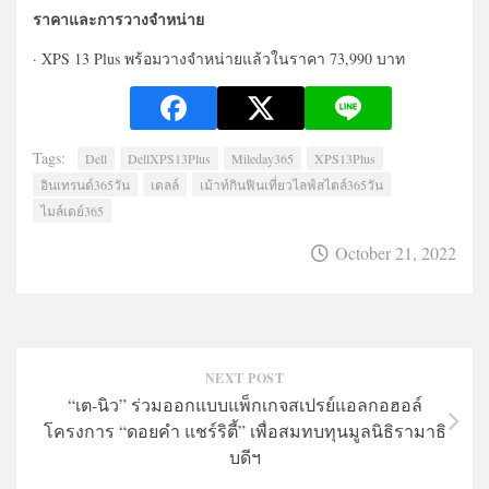
ราคาและการวางจำหน่าย
· XPS 13 Plus พร้อมวางจำหน่ายแล้วในราคา 73,990 บาท
Tags:
Dell
DellXPS13Plus
Mileday365
XPS13Plus
อินเทรนด์365วัน
เดลล์
เม้าท์กินฟินเที่ยวไลฟ์สไตล์365วัน
ไมล์เดย์365
October 21, 2022
NEXT POST
“เต-นิว” ร่วมออกแบบแพ็กเกจสเปรย์แอลกอฮอล์
โครงการ “ดอยคำ แชร์ริตี้” เพื่อสมทบทุนมูลนิธิรามาธิ
บดีฯ