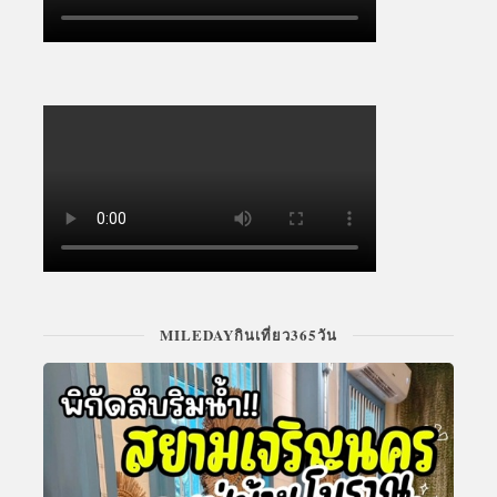
MILEDAYกินเที่ยว365วัน