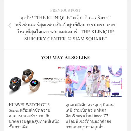
PREVIOUS POST
สุดปัง! “THE KLINIQUE” คว้า “ดิว – อริสรา”
พรีเซ็นเตอร์สุดแซ่บ เปิดตัวศูนย์ศัลยกรรมครบวงจร
ใหญ่ที่สุดใจกลางสยามสแควร์ “THE KLINIQUE
SURGERY CENTER @ SIAM SQUARE”
YOU MAY ALSO LIKE
HUAWEI WATCH GT 3
คุณแม่ลิเดีย ควงลูกๆ ดีแลน
Series พร้อมท้าขีดความ
เดมี่ ร่วมเปิดตัว นาฬิกา
สามารถของร่างกาย กับ
อัจฉริยะรุ่นใหม่ imoo Z7
นวัตกรรมดูแลสุขภาพที่เหนือ
พร้อมฟีเจอร์ด้านออกกำลัง
ชั้นกว่าเดิม
กายและสุขภาพสุดล้ำ