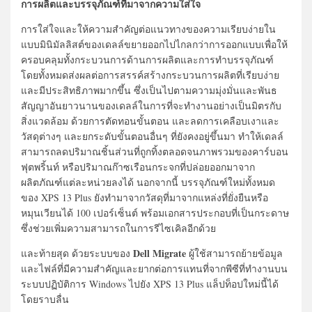
การผลิตและบรรจุภัณฑ์ที่มาจากความใส่ใจ
การใส่ใจและให้ความสำคัญต่อแนวทางของความเรียบง่ายใน
แบบมินิมัลลิสต์ของเดลล์ขยายออกไปไกลกว่าการออกแบบเพื่อให้
ครอบคลุมทั้งกระบวนการด้านการผลิตและการทำบรรจุภัณฑ์
โดยทั้งหมดส่งผลต่อการสรรค์สร้างกระบวนการผลิตที่เรียบง่าย
และมีประสิทธิภาพมากขึ้น ซึ่งเป็นไปตามความมุ่งมั่นและพันธ
สัญญาอันยาวนานของเดลล์ในการที่จะทำงานอย่างเป็นมิตรกับ
สิ่งแวดล้อม ด้วยการตัดทอนขั้นตอน และลดการเคลือบเงาและ
วัสดุต่างๆ และยกระดับขั้นตอนอื่นๆ ที่ยังคงอยู่ขึ้นมา ทำให้เดลล์
สามารถลดปริมาณชิ้นส่วนที่ถูกทิ้งตลอดจนภาพรวมของคาร์บอน
ฟุตพริ้นท์ หรือปริมาณก๊าซเรือนกระจกที่ปล่อยออกมาจาก
ผลิตภัณฑ์แต่ละหน่วยลงได้ นอกจากนี้ บรรจุภัณฑ์ใหม่ทั้งหมด
ของ XPS 13 Plus ยังทำมาจากวัสดุที่มาจากแหล่งที่ยั่งยืนหรือ
หมุนเวียนได้ 100 เปอร์เซ็นต์ พร้อมเอกสารประกอบที่เป็นกระดาษ
ซึ่งช่วยเพิ่มความสามารถในการรีไซเคิลอีกด้วย
Dell Migrate
และท้ายสุด ด้วยระบบของ
ผู้ใช้สามารถย้ายข้อมูล
และไฟล์ที่มีความสำคัญและยากต่อการแทนที่จากพีซีที่ทำงานบน
ระบบปฏิบัติการ Windows ไปยัง XPS 13 Plus แล็ปท็อปใหม่นี้ได้
โดยราบลื่น