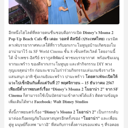
Disney’s Moana 2
อีกหนึ่งไฮไลต์ที่หลายคนชื่นชอบคือการเปิด
Pop Up Beach Cafe ซึ่ง เดอะ วอลท์ ดิสนีย์ (ประเทศไทย)
เนรมิต
คาเฟ่บรรยากาศทะเลใต้ที่ราวกับยกเกาะโมทูนุยบ้านเกิดของโม
อาน่ามาไว้ ณ SF World Cinema ชั้น 8 เซ็นทรัลเวิลด์ โดยงานนี้
ได้ น้ำเพชร-อิสรีย์ ธรากูลพิพัฒน์ พาชมบรรยากาศ พร้อมชิมเมนู
จากมะพร้าว ของดีจากเกาะโมทูนุย และทำกิจกรรม DIY พวง
กุญแจสุดน่ารัก ก่อนจะชวนไมร่าร่วมกิจกรรมเล่นเกมชิงรางวัล
โดยคาเฟ่จะเปิดให้
แสนสนุก อาทิ ซุ้มเกมยิงมะพร้าว ปามะพร้าว
แวะไปเช็กอินกันตั้งแต่วันที่ 27 พฤศจิกายน – 15 ธันวาคม 2567
เพียงมีตั๋วภาพยนตร์เรื่อง “Disney’s Moana 2 โมอาน่า 2” จาก SF
Cinema
ก็สามารถใช้เป็นบัตรผ่านเข้าคาเฟ่ได้แล้ว ติดตามข้อมูล
Facebook: Walt Disney Studios
เพิ่มเติมได้ทาง
“Disney’s Moana 2 โมอาน่า 2”
ทั้งนี้ภาพยนตร์เรื่อง
เป็นการกลับ
“โมอาน่า”
มาล่องเรือผจญภัยในมหาสมุทรอีกครั้งของ
และเพื่อน
คู่หู มนุษย์กึ่งเทพ “มาวอิ” ที่สมกับการตั้งตารอของแฟน ๆ ที่รอคอย