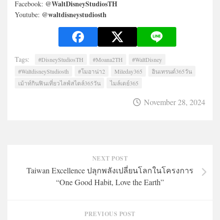
@WaltDisneyStudiosTH
Facebook:
@waltdisneystudiosth
Youtube:
Tags:
#DisneyStudiosTH
#Moana2TH
#WaltDisney
#WaltdisneyStudiosth
#โมอาน่า2
Mileday365
อินเทรนด์365วัน
เม้าท์กินฟินเที่ยวไลฟ์สไตล์365วัน
ไมล์เดย์365
November 28, 2024
NEXT POST
Taiwan Excellence ปลุกพลังเปลี่ยนโลกในโครงการ
“One Good Habit, Love the Earth”
PREVIOUS POST