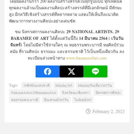
โดยมีผลงานกว่า 200 ผลงานสร้างสรรค์ในทุกรูปแบบ ทุกเทคนิค
ทุกผลงานล้วนเป็นผลงานศิลปะสร้างสรรค์ที่มีเอกลักษณ์ มีทักษะ
สูง มีกลวิธีเชิงสร้างสรรค์ที่หลากหลาย แสดงให้เห็นถึงแนวคิด
พัฒนาการทางงานศิลปะอย่างเด่นชัด
29 NATIONAL ARTISTS. 29
ชม นิทรรศการผลงานศิลปะ
BARAMEE OF ART
14 มีนาคม 2564 ( เว้นวัน
ได้ตั้งแต่วันนี้ถึง
จันทร์)
โดยไม่มีค่าใช้จ่ายใดๆ ณ หอธรรมพระบารมี หอศิลป์ร่วม
สมัย ที่รวมศิลปะ ธรรมมะ และธรรมชาติ ไว้เป็นหนึ่งเดียวกัน ลง
ทะเบียนล่วงหน้าทาง
www.barameeofart.com
Tags:
29ศิลปินแห่งชาติ
Mileday365
Miledayกินเที่ยว365วัน
NationalArtists29BarameeofArt
จังหวัดฉะเชิงเทรา
นิทรรศการศิลปะ
หอธรรมพระบารมี
อินเทรนด์365วัน
ไมล์เดย์365
February 2, 2021