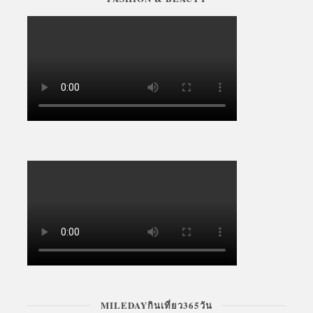
MILEDAYกินเที่ยว365วัน