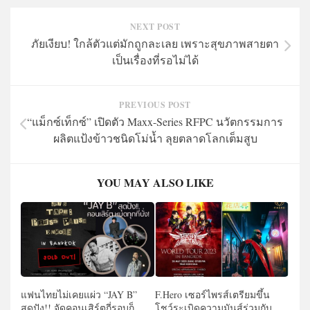
NEXT POST
ภัยเงียบ! ใกล้ตัวแต่มักถูกละเลย เพราะสุขภาพสายตา
เป็นเรื่องที่รอไม่ได้
PREVIOUS POST
“แม็กซ์เท็กซ์” เปิดตัว Maxx-Series RFPC นวัตกรรมการ
ผลิตแป้งข้าวชนิดโม่น้ำ ลุยตลาดโลกเต็มสูบ
YOU MAY ALSO LIKE
แฟนไทยไม่เคยแผ่ว “JAY B”
F.Hero เซอร์ไพรส์เตรียมขึ้น
สุดปัง!! จัดคอนเสิร์ตกี่รอบก็
โชว์ระเบิดความมันส์ร่วมกับ