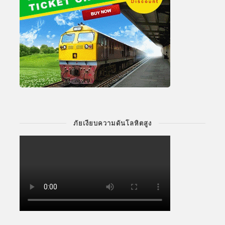
ภัยเงียบความดันโลหิตสูง