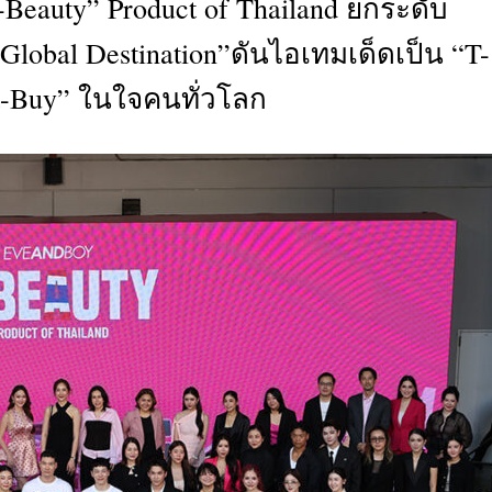
auty” Product of Thailand ยกระดับ
CTIVITIES
obal Destination”ดันไอเทมเด็ดเป็น “T-
&
EVENT
t-Buy” ในใจคนทั่วโลก
DEAL