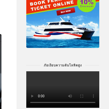
ภัยเงียบความดันโลหิตสูง