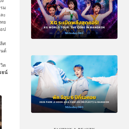
้ง
รรม
และ
ไทย
็อป
ลิศ
รนด์
วิต
รธน์