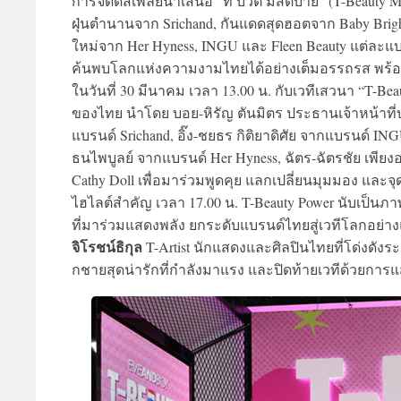
การจัดดิสเพลย์นำเสนอ “ที บิวตี้ มัสต์บาย” (T-Beauty
ฝุ่นตำนานจาก Srichand, กันแดดสุดฮอตจาก Baby Brigh
ใหม่จาก Her Hyness, INGU และ Fleen Beauty แต่ละแบ
ค้นพบโลกแห่งความงามไทยได้อย่างเต็มอรรถรส พร้อมส
ในวันที่ 30 มีนาคม เวลา 13.00 น. กับเวทีเสวนา “T-Beaut
ของไทย นำโดย บอย-หิรัญ ตันมิตร ประธานเจ้าหน้าที่บ
แบรนด์ Srichand, อิ๊ง-ชยธร กิติยาดิศัย จากแบรนด์ IN
ธนไพบูลย์ จากแบรนด์ Her Hyness, ฉัตร-ฉัตรชัย เพียงอ
Cathy Doll เพื่อมาร่วมพูดคุย แลกเปลี่ยนมุมมอง และจุด
ไฮไลต์สำคัญ เวลา 17.00 น. T-Beauty Power นับเป็น
ที่มาร่วมแสดงพลัง ยกระดับแบรนด์ไทยสู่เวทีโลกอย่า
จิโรชน์ธิกุล
T-Artist นักแสดงและศิลปินไทยที่โด่งดังร
กชายสุดน่ารักที่กำลังมาแรง และปิดท้ายเวทีด้วยการแ