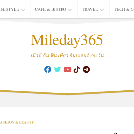
IFESTYLE
CAFE & BISTRO
TRAVEL
TECH & 
IFE
BISTRO
TIEW
Mileday365
HEALTH
THAI
CAFE
HOTEL
INTER
REVIEW
TRIP
เม้าท์ กิน ฟิน เที่ยว อินเทรนด์ 365วัน
MUSIC
&
ARTS
CULTURE
FASHION
&
BEAUTY
MOVIE
FASHION & BEAUTY
&
SERIES