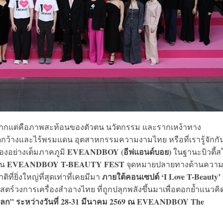
ก หากแต่คือภาพสะท้อนของตัวตน นวัตกรรม และรากเหง้าทาง
ปิดกว้างและไร้พรมแดน อุตสาหกรรมความงามไทย หรือที่เรารู้จักก
EVEANDBOY (อีฟแอนด์บอย)
ทองอย่างเต็มภาคภูมิ
ในฐานะบิวตี้ส
EVEANDBOY T-BEAUTY FEST
าน
จุดหมายปลายทางด้านควา
ภายใต้คอนเซปต์ ‘I Love T-Beauty’
ยิ่งใหญ่ที่สุดเท่าที่เคยมีมา
สตร์วงการเครื่องสำอางไทย ที่ถูกปลุกพลังขึ้นมาเพื่อตอกย้ำแนวคิ
โลก” ระหว่างวันที่ 28-31 มีนาคม 2569 ณ EVEANDBOY The