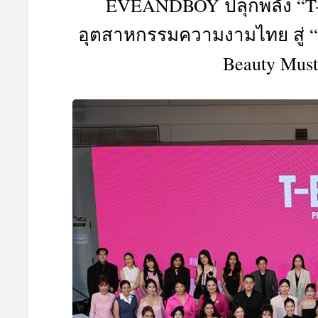
EVEANDBOY ปลุกพลัง “T-Be
A
อุตสาหกรรมความงามไทย สู่ “Gl
Beauty Mus