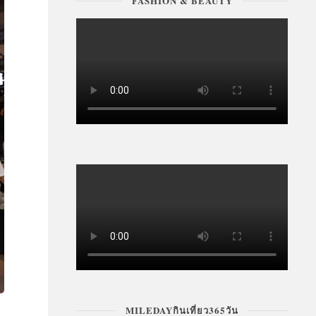
FASHION & BEAUTY
MILEDAYกินเที่ยว365วัน