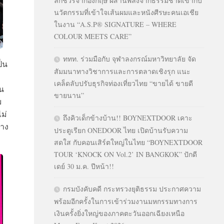
ลักชัวรีจากอังกฤษ ผสานพลังจากธรรมชาติเข้ากับ
นวัตกรรมที่เข้าใจเส้นผมและหนังศีรษะคนเอเชีย
ในงาน “A.S.P® SIGNATURE – WHERE
COLOUR MEETS CARE”
ททท. ร่วมมือกับ จุฬาลงกรณ์มหาวิทยาลัย จัด
ป็น
สัมมนาทางวิชาการและการตลาดเชิงรุก แนะ
เคล็ดลับปรับธุรกิจท่องเที่ยวไทย “ขายได้ ขายดี
จน
ขายนาน”
ม
ม่
ถึงคิวเด็กข้างบ้าน!! BOYNEXTDOOR เคาะ
้าง
ประตูเรียก ONEDOOR ไทย เปิดบ้านรับความ
สดใส กับคอนเสิร์ตใหญ่ในไทย “BOYNEXTDOOR
TOUR ‘KNOCK ON Vol.2’ IN BANGKOK” ปักดี
เดย์ 30 ม.ค. ปีหน้า!!
กรมบังคับคดี กระทรวงยุติธรรม ประกาศความ
พร้อมอีกครั้งในการเข้าร่วมงานมหกรรมทางการ
เงินครั้งยิ่งใหญ่ของภาคตะวันออกเฉียงเหนือ