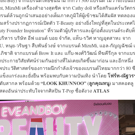
 Must-Buy) จากแบรนด์ไทยชั้นนำมากกว่า 300 แบรนด์ ไม่ว่าจะเป็นแป
t, MizuMi เครื่องสำอางสุดชิค จาก Cathy doll หรือสกินแคร์นวัตก
รนด์ล้วนถูกนำเสนออย่างเต็มภาคภูมิให้ผู้เข้าชมได้สัมผัส ทดลอง
ร้างปรากฏการณ์เปิดตัว T-Beauty อย่างยิ่งใหญ่ที่สุดในประเทศ
y Founder Inspiration” ที่รวมตัวผู้บริหารและผู้ก่อตั้งแบรนด์ระดับท
ริหาร บริษัท อีฟ แอนด์ บอย จำกัด, แท็บ-รวิศ หาญอุตสาหะ จาก
GU, หนุย-วริษฐา สืบพันธ์วงษ์ จากแบรนด์ MizuMi, แอล-กัญญฉัชฌ์ เ
ภิชาติ จากแบรนด์ Brow It และ แก๊บ-พงศ์วิวัฒน์ ทีฆคีรีกุล จากแบ
ประกายวิสัยทัศน์ร่วมกันอย่างที่ไม่เคยเกิดขึ้นมาก่อน และอีกหนึ่ง
ภาพประวัติศาสตร์ของการผนึกกำลังเจ้าของแบรนด์ไทยมากกว่า 80 ชี
โฟร์ท-ณัฐวร
งแข็งแกร่งและยั่งยืน พร้อมพบกับความบันเทิง นำโดย
“LOOK KHUNNOO” (ลูกคุณหนู)
ะดับสากล พร้อมด้วย
มาสคอตลู
ATLAS
สดงอันน่าประทับใจจากศิลปิน T-Pop ชื่อดังวง