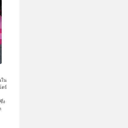
ันใน
โตร์
ม
ซึ่ง
ด