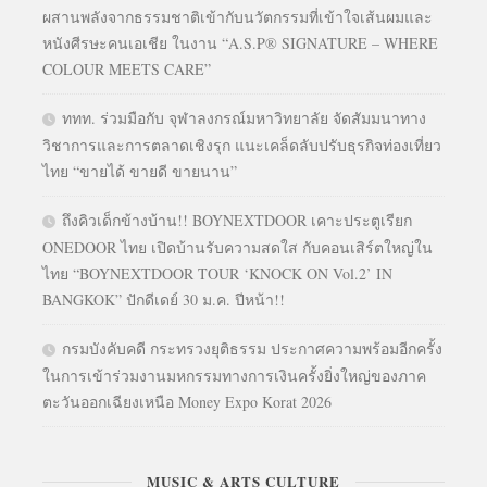
ผสานพลังจากธรรมชาติเข้ากับนวัตกรรมที่เข้าใจเส้นผมและ
หนังศีรษะคนเอเชีย ในงาน “A.S.P® SIGNATURE – WHERE
COLOUR MEETS CARE”
ททท. ร่วมมือกับ จุฬาลงกรณ์มหาวิทยาลัย จัดสัมมนาทาง
วิชาการและการตลาดเชิงรุก แนะเคล็ดลับปรับธุรกิจท่องเที่ยว
ไทย “ขายได้ ขายดี ขายนาน”
ถึงคิวเด็กข้างบ้าน!! BOYNEXTDOOR เคาะประตูเรียก
ONEDOOR ไทย เปิดบ้านรับความสดใส กับคอนเสิร์ตใหญ่ใน
ไทย “BOYNEXTDOOR TOUR ‘KNOCK ON Vol.2’ IN
BANGKOK” ปักดีเดย์ 30 ม.ค. ปีหน้า!!
กรมบังคับคดี กระทรวงยุติธรรม ประกาศความพร้อมอีกครั้ง
ในการเข้าร่วมงานมหกรรมทางการเงินครั้งยิ่งใหญ่ของภาค
ตะวันออกเฉียงเหนือ Money Expo Korat 2026
MUSIC & ARTS CULTURE