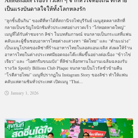
เป็นแรงบันดาลใจให้ทั้งโลกหลงรัก
“ลูกชิ้นยืนกิน” ของดีที่หาได้ที่สถานีรถไฟบุรีรัมย์ เมนูสุดคลาสสิกที่
กลายเป็นขวัญใจนักชิมทั่วประเทศอย่างรวดเร็ว “ไก่ทอดหาดใหญ่”
เมนูที่ได้รับคำชมจาก ลิซ่า ในบทสัมภาษณ์ จนกลายเป็นกระแสที่แฟน
คลับและผู้ชื่นชอบอาหารไทยต่างแสวงหา “ผัดไทย” และ “ตำมะม่วง”
เป็นเมนูโปรดของลิซ่าที่ร้านอาหารไทยในลอสแอนเจลิส ส่งผลให้ร้าน
อาหารไทยในต่างประเทศมียอดจองโต๊ะเพิ่มขึ้นอย่างต่อเนื่อง “ข้าวไข่
เจียว” และ “ไอศกรีมขนมปัง” ที่ลิซ่าเลือกทานในงานเฉลิมฉลองรับ
รางวัล Spotify Billions Club Plaque จนกลายเป็นไวรัลชั่วข้ามคืน
“โรตีสายไหม” เมนูที่ปรากฏใน Instagram Story ของลิซ่า ทำให้แฟน
คลับแห่ตามชิมทั่วประเทศ เปิดเมนู “Thai...
January 1, 2026