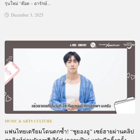
รุ่นใหม่ “ต๊อด – อารักษ์...
December 3, 2025
MUSIC & ARTS CULTURE
แฟนไทยเตรียมโดนตกซ้ำ! “ชูยองอู” เซย์ฮายผ่านคลิป
สุดคิวท์ก่อนรับบทฮีเสิร์ฟ ‘ความฟิน’ แฟนมีตติ้งครั้ง