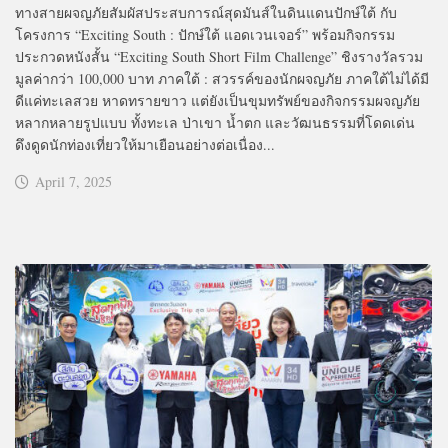
ทางสายผจญภัยสัมผัสประสบการณ์สุดมันส์ในดินแดนปักษ์ใต้ กับ
โครงการ “Exciting South : ปักษ์ใต้ แอดเวนเจอร์” พร้อมกิจกรรม
ประกวดหนังสั้น “Exciting South Short Film Challenge” ชิงรางวัลรวม
มูลค่ากว่า 100,000 บาท ภาคใต้ : สวรรค์ของนักผจญภัย ภาคใต้ไม่ได้มี
ดีแค่ทะเลสวย หาดทรายขาว แต่ยังเป็นขุมทรัพย์ของกิจกรรมผจญภัย
หลากหลายรูปแบบ ทั้งทะเล ป่าเขา น้ำตก และวัฒนธรรมที่โดดเด่น
ดึงดูดนักท่องเที่ยวให้มาเยือนอย่างต่อเนื่อง...
April 7, 2025