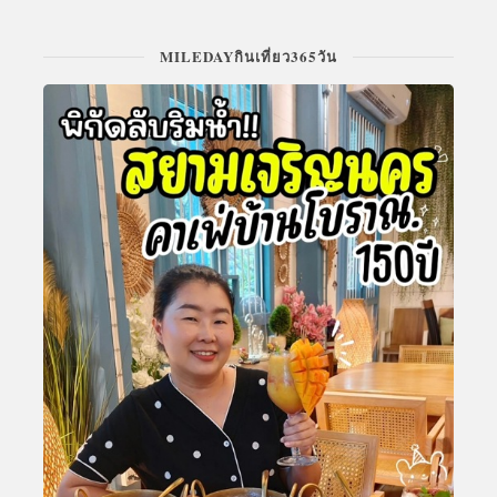
MILEDAYกินเที่ยว365วัน