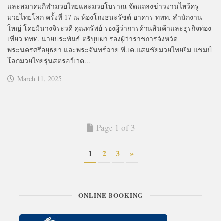
และสมาคมกีฬามวยไทยและมวยโบราณ จัดแถลงข่าวงานไหว้ครู
มวยไทยโลก ครั้งที่ 17 ณ ห้องโถงธนะรัชต์ อาคาร ททท. สำนักงาน
ใหญ่ โดยมีนางจิระวดี คุณทรัพย์ รองผู้ว่าการด้านสินค้าและธุรกิจท่อง
เที่ยว ททท. นายประพันธ์ ตรีบุบผา รองผู้ว่าราชการจังหวัด
พระนครศรีอยุธยา และพระจันทร์ฉาย พี.เค.แสนชัยมวยไทยยิม แชมป์
โลกมวยไทยรุ่นสตรอว์เวต...
March 11, 2025
Page 1 of 3
1
2
3
»
ONLINE BOOKING