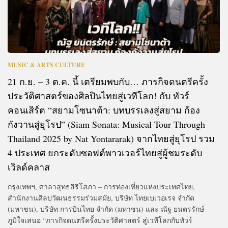
MUSIC & ARTS CULTURE
21 ก.ย. – 3 ต.ค. นี้ เตรียมพบกับ… ภารกิจดนตรีครั้ง
ประวัติศาสตร์ของศิลปินไทยสู่เวทีโลก! กับ ทัวร์
คอนเสิร์ต “สยามโซนาต้า: บทบรรเลงสู่สยาม ก้อง
กังวานสู่ยุโรป” (Siam Sonata: Musical Tour Through
Thailand 2025 by Nat Yontararak) จากไทยสู่ยุโรป รวม
4 ประเทศ ยกระดับซอฟต์พาวเวอร์ไทยสู่ผู้ชมระดับ
เวิลด์คลาส
กรุงเทพฯ, ศาลาสุทธสิริโสภา – การท่องเที่ยวแห่งประเทศไทย,
สำนักงานศิลปวัฒนธรรมร่วมสมัย, บริษัท ไทยเบเวอเรจ จำกัด
(มหาชน), บริษัท การบินไทย จำกัด (มหาชน) และ ณัฐ ยนตรรักษ์
ภูมิใจเสนอ “ภารกิจดนตรีครั้งประวัติศาสตร์ สู่เวทีโลกกับทัวร์