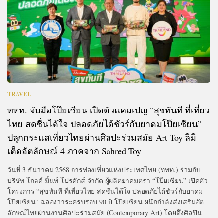
TRAVEL
ททท. จับมือโป๊ยเซียน เปิดตัวแคมเปญ “สุขทันที ที่เที่ยว
ไทย สดชื่นได้ใจ ปลอดภัยได้ชัวร์กับยาดมโป๊ยเซียน”
ปลุกกระแสเที่ยวไทยผ่านศิลปะร่วมสมัย Art Toy ลิมิ
เต็ดอัตลักษณ์ 4 ภาคจาก Sahred Toy
วันที่ 3 ธันวาคม 2568 การท่องเที่ยวแห่งประเทศไทย (ททท.) ร่วมกับ
บริษัท โกลด์ มิ้นท์ โปรดักส์ จำกัด ผู้ผลิตยาดมตรา “โป๊ยเซียน” เปิดตัว
โครงการ “สุขทันที ที่เที่ยวไทย สดชื่นได้ใจ ปลอดภัยได้ชัวร์กับยาดม
โป๊ยเซียน” ฉลองวาระครบรอบ 90 ปี โป๊ยเซียน ผนึกกำลังส่งเสริมอัต
ลักษณ์ไทยผ่านงานศิลปะร่วมสมัย (Contemporary Art) โดยดึงศิลปิน