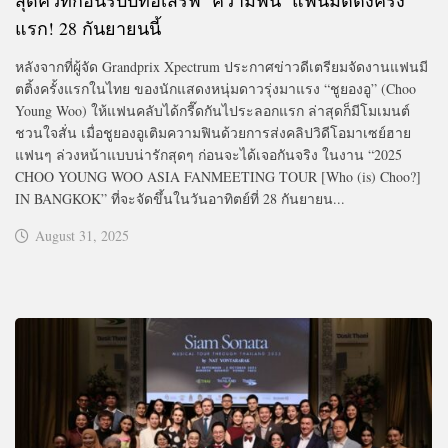
แรก! 28 กันยายนนี้
หลังจากที่ผู้จัด Grandprix Xpectrum ประกาศข่าวดีเตรียมจัดงานแฟนมี
ตติ้งครั้งแรกในไทย ของนักแสดงหนุ่มดาวรุ่งมาแรง “ชูยองอู” (Choo
Young Woo) ให้แฟนคลับได้กรี๊ดกันไประลอกแรก ล่าสุดก็มีโมเมนต์
ชวนใจสั่น เมื่อชูยองอูเติมความฟินด้วยการส่งคลิปวิดีโอมาเซย์ฮาย
แฟนๆ ล่วงหน้าแบบน่ารักสุดๆ ก่อนจะได้เจอกันจริง ในงาน “2025
CHOO YOUNG WOO ASIA FANMEETING TOUR [Who (is) Choo?]
IN BANGKOK” ที่จะจัดขึ้นในวันอาทิตย์ที่ 28 กันยายน...
August 31, 2025