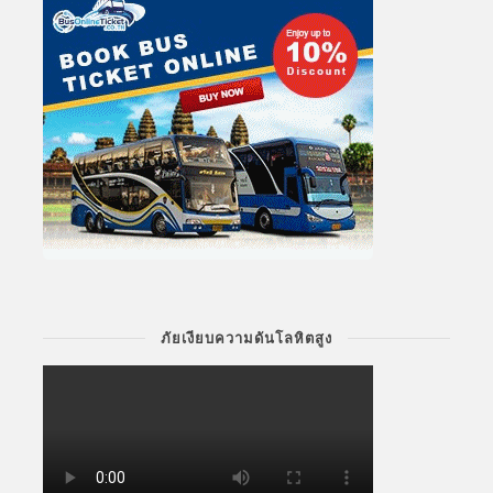
ภัยเงียบความดันโลหิตสูง