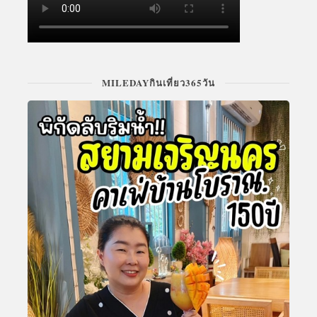
MILEDAYกินเที่ยว365วัน