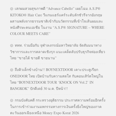
เสกผมสวยสุขภาพดี “Advance Cabello” เผยโฉม A.S.P®
KITOKO® Hair Care วีแกนแฮร์แคร์ระดับลักชัวรีจากอังกฤษ
ผสานพลังจากธรรมชาติเข้ากับนวัตกรรมที่เข้าใจเส้นผมและ
หนังศีรษะคนเอเชีย ในงาน “A.S.P® SIGNATURE – WHERE
COLOUR MEETS CARE”
ททท. ร่วมมือกับ จุฬาลงกรณ์มหาวิทยาลัย จัดสัมมนาทาง
วิชาการและการตลาดเชิงรุก แนะเคล็ดลับปรับธุรกิจท่องเที่ยว
ไทย “ขายได้ ขายดี ขายนาน”
ถึงคิวเด็กข้างบ้าน!! BOYNEXTDOOR เคาะประตูเรียก
ONEDOOR ไทย เปิดบ้านรับความสดใส กับคอนเสิร์ตใหญ่ใน
ไทย “BOYNEXTDOOR TOUR ‘KNOCK ON Vol.2’ IN
BANGKOK” ปักดีเดย์ 30 ม.ค. ปีหน้า!!
กรมบังคับคดี กระทรวงยุติธรรม ประกาศความพร้อมอีกครั้ง
ในการเข้าร่วมงานมหกรรมทางการเงินครั้งยิ่งใหญ่ของภาค
ตะวันออกเฉียงเหนือ Money Expo Korat 2026