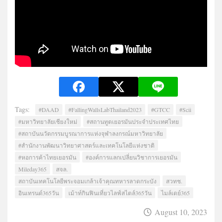
Tags:
#DAAD
#FallingWallsLabThailand2023
#GTCC
#Scii
#มหาวิทยาลัยเชียงใหม่
#สถานทูตเยอรมันประจำประเทศไทย
#สถาบันนวัตกรรมบูรณาการแห่งจุฬาลงกรณ์มหาวิทยาลัย
#สำนักงานพัฒนาวิทยาศาสตร์และเทคโนโลยีแห่งชาติ
#หอการค้าไทยเยอรมัน
#องค์การแลกเปลี่ยนวิชาการเยอรมัน
Mileday365
สจล.
สถาบันเทคโนโลยีพระจอมเกล้าเจ้าคุณทหารลาดกระบัง
สวทช.
อินเทรนด์365วัน
เม้าท์กินฟินเที่ยวไลฟ์สไตล์365วัน
ไมล์เดย์365
August 10, 2023