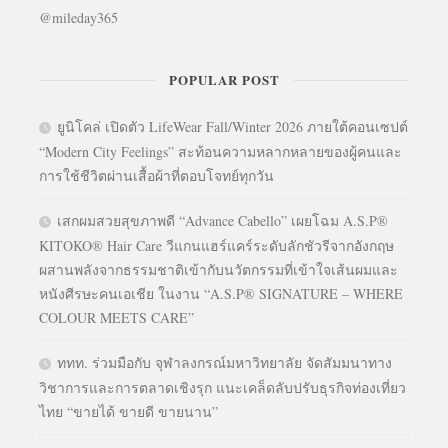
@mileday365
POPULAR POST
ยูนิโคล่ เปิดตัว LifeWear Fall/Winter 2026 ภายใต้คอนเซปต์
“Modern City Feelings” สะท้อนความหลากหลายของผู้คนและ
การใช้ชีวิตผ่านเสื้อผ้าที่ตอบโจทย์ทุกวัน
เสกผมสวยสุขภาพดี “Advance Cabello” เผยโฉม A.S.P®
KITOKO® Hair Care วีแกนแฮร์แคร์ระดับลักชัวรีจากอังกฤษ
ผสานพลังจากธรรมชาติเข้ากับนวัตกรรมที่เข้าใจเส้นผมและ
หนังศีรษะคนเอเชีย ในงาน “A.S.P® SIGNATURE – WHERE
COLOUR MEETS CARE”
ททท. ร่วมมือกับ จุฬาลงกรณ์มหาวิทยาลัย จัดสัมมนาทาง
วิชาการและการตลาดเชิงรุก แนะเคล็ดลับปรับธุรกิจท่องเที่ยว
ไทย “ขายได้ ขายดี ขายนาน”