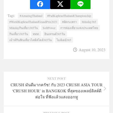
Tags:
#AmazingThailand
#PadKaphraoThailandChampionship
#WorldKaphraoThailandGrandPrix2023
#ผัดกะเพรา
Mileday365
Miledayกินเที่ยว365วัน
SoftPower
การท่องเที่ยวแห่งประเทศไทย
กินเที่ยว365วัน
ททท.
อินเทรนด์365วัน
เม้าท์กินฟินเที่ยวไลฟ์สไตล์365วัน
ไมล์เดย์365
August 10, 2023
NEXT POST
CRUSH มันดีมากครัช! กับ 2023 CRUSH ASIA TOUR
‘CRUSH HOUR’ in BANGKOK ที่สุดของเพลย์ลิสต์ดี
ต่อใจ ที่ฟังแล้วแสงออกหู