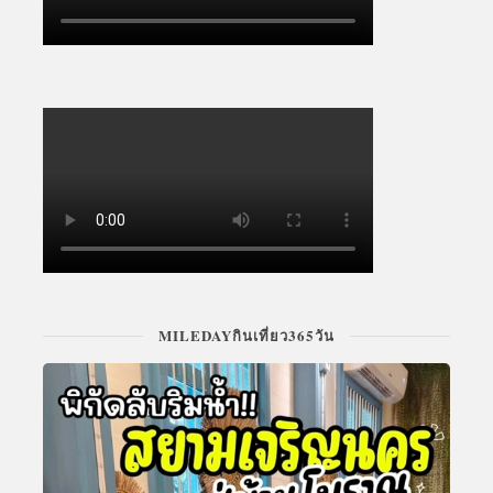
MILEDAYกินเที่ยว365วัน