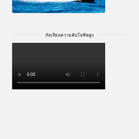
ภัยเงียบความดันโลหิตสูง