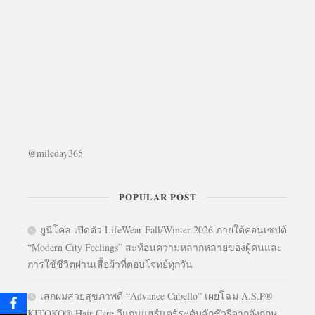
@mileday365
POPULAR POST
ยูนิโคล่ เปิดตัว LifeWear Fall/Winter 2026 ภายใต้คอนเซปต์
“Modern City Feelings” สะท้อนความหลากหลายของผู้คนและ
การใช้ชีวิตผ่านเสื้อผ้าที่ตอบโจทย์ทุกวัน
เสกผมสวยสุขภาพดี “Advance Cabello” เผยโฉม A.S.P®
KITOKO® Hair Care วีแกนแฮร์แคร์ระดับลักชัวรีจากอังกฤษ