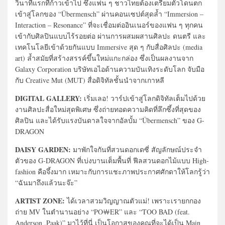
วินาทีแรกที่ก้าวเข้าไป ซึ่งแฟน ๆ ชาวไทยต้องเตรียมตัวโดนตก
เข้าสู่โลกของ “Übermensch” ผ่านคอนเซปต์สุดล้ำ “Immersion –
Interaction – Resonance” ที่จะเชื่อมต่ออินเนอร์ของแฟน ๆ ทุกคน
เข้ากับศิลปินแบบไร้รอยต่อ ผ่านการผสมผสานศิลปะ ดนตรี และ
เทคโนโลยีเข้าด้วยกันแบบ Immersive สุด ๆ กับสื่อศิลปะ (media
art) ล้ำสมัยที่สร้างสรรค์ขึ้นใหม่แกะกล่อง ซึ่งเป็นผลงานจาก
Galaxy Corporation บริษัทเอไอด้านความบันเทิงระดับโลก จับมือ
กับ Creative Mut (MUT) สื่อดิจิทัลชั้นนำจากเกาหลี
DIGITAL GALLERY:
เริ่มเลอ! วาร์ปเข้าสู่โลกดิจิทัลเต็มไปด้วย
งานศิลปะสื่อใหม่สุดพิเศษ ซึ่งถ่ายทอดความคิดที่ลึกซึ้งที่สุดของ
ศิลปิน และได้รับแรงบันดาลใจจากอัลบั้ม “Übermensch” ของ G-
DRAGON
DAISY GARDEN:
มาพักใจกันที่สวนดอกเดซี่ สัญลักษณ์ประจำ
ตัวของ G-DRAGON ที่เบ่งบานเต็มพื้นที่ ฟีลสวนดอกไม้แบบ High-
fashion คือจึ้งมาก เหมาะกับการแชะภาพประกาศศักดาให้โลกรู้ว่า
“ฉันมาถึงแล้วนะจ๊ะ”
ARTIST ZONE:
ได้เวลาสวมวิญญาณตัวแม่! เพราะเรายกกอง
ถ่าย MV ในตำนานอย่าง “PO￦ER” และ “TOO BAD (feat.
Anderson .Paak)” มาไว้ที่นี่ เป็นโอกาสของคุณที่จะได้เป็น Main