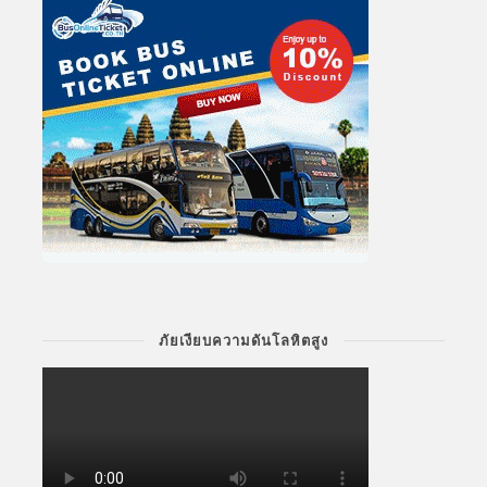
ภัยเงียบความดันโลหิตสูง