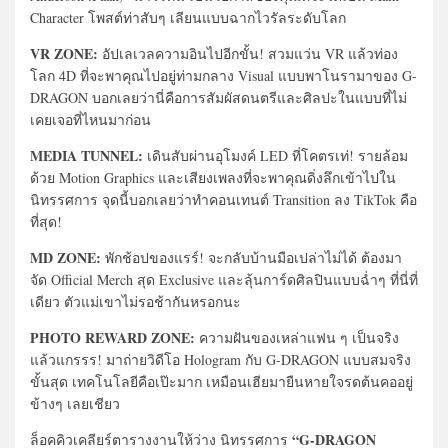
Character โพสต์ท่าสับๆ เลียนแบบฉากไวรัลระดับโลก
VR ZONE:
อัปเลเวลความอินไปอีกขั้น! สวมแว่น VR แล้วท่อง
โลก 4D ที่จะพาคุณไปอยู่ท่ามกลาง Visual แบบพาโนรามาของ G-
DRAGON บอกเลยว่านี่คือการสัมผัสดนตรีและศิลปะในแบบที่ไม่
เคยเจอที่ไหนมาก่อน
MEDIA TUNNEL:
เดินสับผ่านอุโมงค์ LED ที่โคตรเท่! รายล้อม
ด้วย Motion Graphics และเสียงเพลงที่จะพาคุณดิ่งลึกเข้าไปใน
นิทรรศการ จุดนี้บอกเลยว่าทำคอนเทนต์ Transition ลง TikTok คือ
ที่สุด!
MD ZONE:
พักช้อปของแรร์! จะกลับบ้านมือเปล่าไม่ได้ ต้องมา
จัด Official Merch สุด Exclusive และลุ้นการ์ดศิลปินแบบฉ่ำๆ ที่นี่ที่
เดียว ตัวแม่เขาไม่รอช้ากันหรอกนะ
PHOTO REWARD ZONE:
ความฝันของเหล่าแฟน ๆ เป็นจริง
แล้วแกรรร! มาถ่ายวิดีโอ Hologram กับ G-DRAGON แบบสมจริง
ขั้นสุด เทคโนโลยีคือเป๊ะมาก เหมือนเฮียมายืนหายใจรดต้นคออยู่
ข้างๆ เลยเชียว
“G-DRAGON
ล็อคคิวเคลียร์ตารางงานให้ว่าง นิทรรศการ