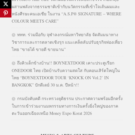
ผสานพลังจากธรรมชาติเข้ากับนวัตกรรมที่เข้าใจเส้นผมและ
หนังศีรษะคนเอเชีย ในงาน “A.S.P® SIGNATURE – WHERE
COLOUR MEETS CARE”
ททท. ร่วมมือกับ จุฬาลงกรณ์มหาวิทยาลัย จัดสัมมนาทาง
วิชาการและการตลาดเชิงรุก แนะเคล็ดลับปรับธุรกิจท่องเที่ยว
ไทย “ขายได้ ขายดี ขายนาน”
ถึงคิวเด็กข้างบ้าน!! BOYNEXTDOOR เคาะประตูเรียก
ONEDOOR ไทย เปิดบ้านรับความสดใส กับคอนเสิร์ตใหญ่ใน
ไทย “BOYNEXTDOOR TOUR ‘KNOCK ON Vol.2’ IN
BANGKOK” ปักดีเดย์ 30 ม.ค. ปีหน้า!!
กรมบังคับคดี กระทรวงยุติธรรม ประกาศความพร้อมอีกครั้ง
ในการเข้าร่วมงานมหกรรมทางการเงินครั้งยิ่งใหญ่ของภาค
ตะวันออกเฉียงเหนือ Money Expo Korat 2026