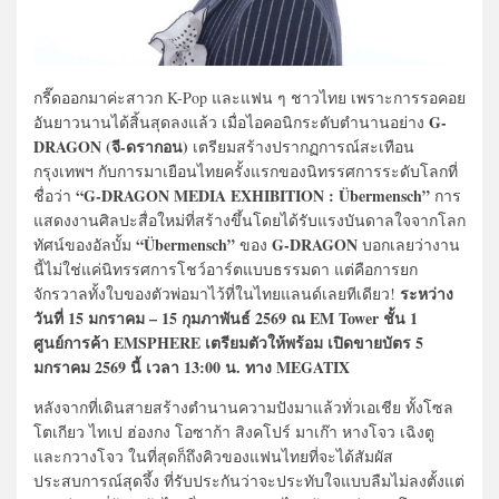
กรี๊ดออกมาค่ะสาวก K-Pop และแฟน ๆ ชาวไทย เพราะการรอคอย
G-
อันยาวนานได้สิ้นสุดลงแล้ว เมื่อไอคอนิกระดับตำนานอย่าง
DRAGON (จี-ดรากอน)
เตรียมสร้างปรากฏการณ์สะเทือน
กรุงเทพฯ กับการมาเยือนไทยครั้งแรกของนิทรรศการระดับโลกที่
“G-DRAGON MEDIA EXHIBITION : Übermensch”
ชื่อว่า
การ
แสดงงานศิลปะสื่อใหม่ที่สร้างขึ้นโดยได้รับแรงบันดาลใจจากโลก
“Übermensch”
G-DRAGON
ทัศน์ของอัลบั้ม
ของ
บอกเลยว่างาน
นี้ไม่ใช่แค่นิทรรศการโชว์อาร์ตแบบธรรมดา แต่คือการยก
ระหว่าง
จักรวาลทั้งใบของตัวพ่อมาไว้ที่ในไทยแลนด์เลยทีเดียว!
วันที่ 15 มกราคม – 15 กุมภาพันธ์ 2569 ณ EM Tower ชั้น 1
ศูนย์การค้า EMSPHERE เตรียมตัวให้พร้อม เปิดขายบัตร 5
มกราคม 2569 นี้ เวลา 13:00 น. ทาง MEGATIX
หลังจากที่เดินสายสร้างตำนานความปังมาแล้วทั่วเอเชีย ทั้งโซล
โตเกียว ไทเป ฮ่องกง โอซาก้า สิงคโปร์ มาเก๊า หางโจว เฉิงตู
และกวางโจว ในที่สุดก็ถึงคิวของแฟนไทยที่จะได้สัมผัส
ประสบการณ์สุดจึ้ง ที่รับประกันว่าจะประทับใจแบบลืมไม่ลงตั้งแต่