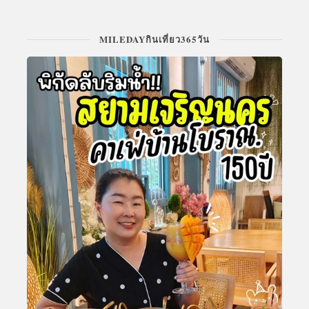
MILEDAYกินเที่ยว365วัน