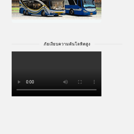
ภัยเงียบความดันโลหิตสูง