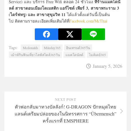
ที่ร้านแมคโดนั
Service) และ บริการ Free Wifi ตลอด 24 ชั่วโมง
ลด์ สาขาดอนเมืองโดเมสติก แอร์ไซด์ เพียร์
3, สาขาพระราม 3
(ไดร์ฟทรู) และ สาขาสุขุมวิท 11
ได้แล้วตั้งแต่วันนี้เป็นต้น
ไป ติดตามรายละเอียดเพิ่มเติมได้ที่
Facebook.com/McThai
Tags:
Mcdonalds
Mileday365
อินเทรนด์365วัน
เม้าท์กินฟินเที่ยวไลฟ์สไตล์365วัน
แมคโดนัลด์
ไมล์เดย์365
January 5, 2026
NEXT POST
ตัวพ่อกลับมาทวงบัลลังก์! G-DRAGON ปักหมุดไทย
แลนด์เตรียมปล่อยของในนิทรรศการ “Übermensch”
ครั้งแรกที่ EMSPHER
E