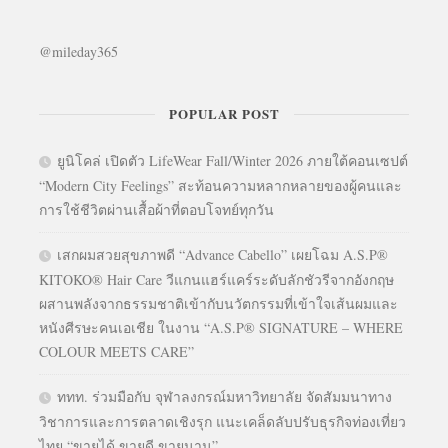
@mileday365
POPULAR POST
ยูนิโคล่ เปิดตัว LifeWear Fall/Winter 2026 ภายใต้คอนเซปต์
“Modern City Feelings” สะท้อนความหลากหลายของผู้คนและ
การใช้ชีวิตผ่านเสื้อผ้าที่ตอบโจทย์ทุกวัน
เสกผมสวยสุขภาพดี “Advance Cabello” เผยโฉม A.S.P®
KITOKO® Hair Care วีแกนแฮร์แคร์ระดับลักชัวรีจากอังกฤษ
ผสานพลังจากธรรมชาติเข้ากับนวัตกรรมที่เข้าใจเส้นผมและ
หนังศีรษะคนเอเชีย ในงาน “A.S.P® SIGNATURE – WHERE
COLOUR MEETS CARE”
ททท. ร่วมมือกับ จุฬาลงกรณ์มหาวิทยาลัย จัดสัมมนาทาง
วิชาการและการตลาดเชิงรุก แนะเคล็ดลับปรับธุรกิจท่องเที่ยว
ไทย “ขายได้ ขายดี ขายนาน”