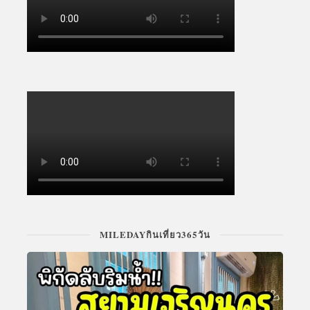
MILEDAYกินเที่ยว365วัน