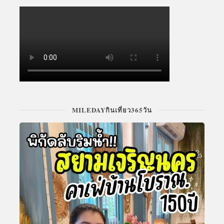
MILEDAYกินเที่ยว365วัน