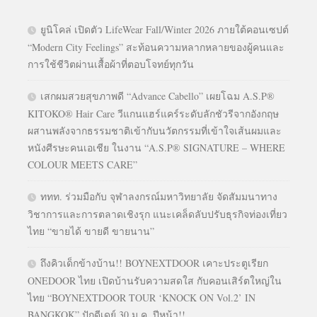
ยูนิโคล่ เปิดตัว LifeWear Fall/Winter 2026 ภายใต้คอนเซปต์
“Modern City Feelings” สะท้อนความหลากหลายของผู้คนและ
การใช้ชีวิตผ่านเสื้อผ้าที่ตอบโจทย์ทุกวัน
เสกผมสวยสุขภาพดี “Advance Cabello” เผยโฉม A.S.P®
KITOKO® Hair Care วีแกนแฮร์แคร์ระดับลักชัวรีจากอังกฤษ
ผสานพลังจากธรรมชาติเข้ากับนวัตกรรมที่เข้าใจเส้นผมและ
หนังศีรษะคนเอเชีย ในงาน “A.S.P® SIGNATURE – WHERE
COLOUR MEETS CARE”
ททท. ร่วมมือกับ จุฬาลงกรณ์มหาวิทยาลัย จัดสัมมนาทาง
วิชาการและการตลาดเชิงรุก แนะเคล็ดลับปรับธุรกิจท่องเที่ยว
ไทย “ขายได้ ขายดี ขายนาน”
ถึงคิวเด็กข้างบ้าน!! BOYNEXTDOOR เคาะประตูเรียก
ONEDOOR ไทย เปิดบ้านรับความสดใส กับคอนเสิร์ตใหญ่ใน
ไทย “BOYNEXTDOOR TOUR ‘KNOCK ON Vol.2’ IN
BANGKOK” ปักดีเดย์ 30 ม.ค. ปีหน้า!!