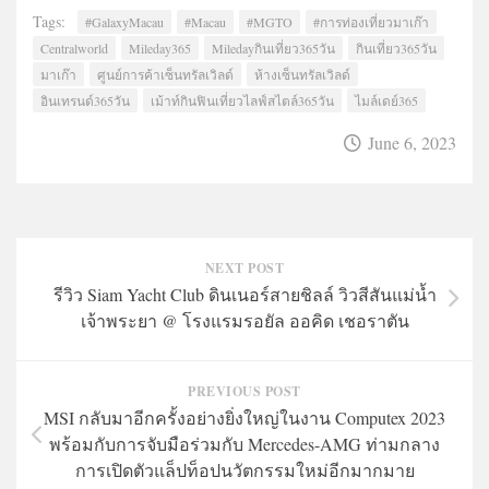
Tags:
#GalaxyMacau
#Macau
#MGTO
#การท่องเที่ยวมาเก๊า
Centralworld
Mileday365
Miledayกินเที่ยว365วัน
กินเที่ยว365วัน
มาเก๊า
ศูนย์การค้าเซ็นทรัลเวิลด์
ห้างเซ็นทรัลเวิลด์
อินเทรนด์365วัน
เม้าท์กินฟินเที่ยวไลฟ์สไตล์365วัน
ไมล์เดย์365
June 6, 2023
NEXT POST
รีวิว Siam Yacht Club ดินเนอร์สายชิลล์ วิวสีสันแม่น้ำ
เจ้าพระยา @ โรงแรมรอยัล ออคิด เชอราตัน
PREVIOUS POST
MSI กลับมาอีกครั้งอย่างยิ่งใหญ่ในงาน Computex 2023
พร้อมกับการจับมือร่วมกับ Mercedes-AMG ท่ามกลาง
การเปิดตัวแล็ปท็อปนวัตกรรมใหม่อีกมากมาย