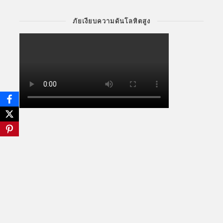
ภัยเงียบความดันโลหิตสูง