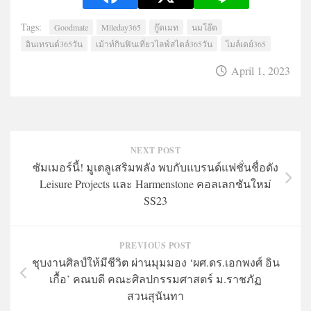
Tags:
Goodmate
Mileday365
กู๊ดเมท
นมโอ๊ต
อินเทรนด์365วัน
เม้าท์กินฟินเที่ยวไลฟ์สไตล์365วัน
ไมล์เดย์365
April 1, 2023
NEXT POST
ซัมเมอร์นี้! มูเตลูเสริมพลัง พบกับแบรนด์แฟชั่นชื่อดัง
Leisure Projects และ Harmenstone คอลเลกชันใหม่
SS23
PREVIOUS POST
ชุบงานศิลป์ให้มีชีวิต ผ่านมุมมอง ‘ผศ.ดร.เอกพงศ์ อิน
เกื้อ’ คณบดี คณะศิลปกรรมศาสตร์ ม.ราชภัฏ
สวนสุนันทา