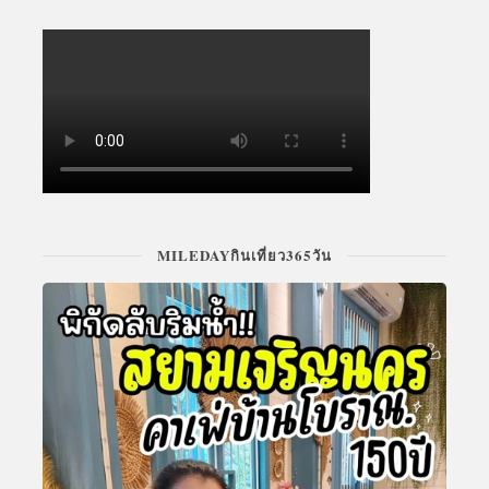
MILEDAYกินเที่ยว365วัน