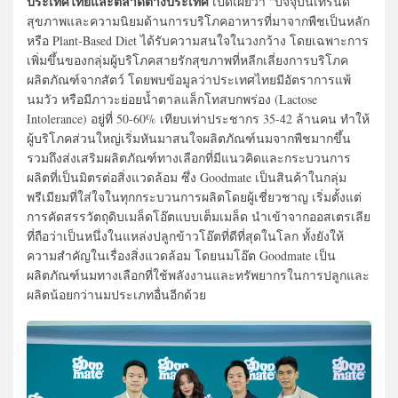
ประเทศไทยและตลาดต่างประเทศ
เปิดเผยว่า “ปัจจุบันเทรนด์
สุขภาพและความนิยมด้านการบริโภคอาหารที่มาจากพืชเป็นหลัก
หรือ Plant-Based Diet ได้รับความสนใจในวงกว้าง โดยเฉพาะการ
เพิ่มขึ้นของกลุ่มผู้บริโภคสายรักสุขภาพที่หลีกเลี่ยงการบริโภค
ผลิตภัณฑ์จากสัตว์ โดยพบข้อมูลว่าประเทศไทยมีอัตราการแพ้
นมวัว หรือมีภาวะย่อยน้ำตาลแล็กโทสบกพร่อง (Lactose
Intolerance) อยู่ที่ 50-60% เทียบเท่าประชากร 35-42 ล้านคน ทำให้
ผู้บริโภคส่วนใหญ่เริ่มหันมาสนใจผลิตภัณฑ์นมจากพืชมากขึ้น
รวมถึงส่งเสริมผลิตภัณฑ์ทางเลือกที่มีแนวคิดและกระบวนการ
ผลิตที่เป็นมิตรต่อสิ่งแวดล้อม ซึ่ง Goodmate เป็นสินค้าในกลุ่ม
พรีเมียมที่ใส่ใจในทุกกระบวนการผลิตโดยผู้เชี่ยวชาญ เริ่มตั้งแต่
การคัดสรรวัตถุดิบเมล็ดโอ๊ตแบบเต็มเมล็ด นำเข้าจากออสเตรเลีย
ที่ถือว่าเป็นหนึ่งในแหล่งปลูกข้าวโอ๊ตที่ดีที่สุดในโลก ทั้งยังให้
ความสำคัญในเรื่องสิ่งแวดล้อม โดยนมโอ๊ต Goodmate เป็น
ผลิตภัณฑ์นมทางเลือกที่ใช้พลังงานและทรัพยากรในการปลูกและ
ผลิตน้อยกว่านมประเภทอื่นอีกด้วย