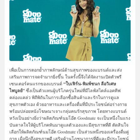
เพื่อเป็นการตอกย้ำภาพลักษณ์ด้านสุขภาพของแบรนด์และส่ง
เสริมภาพการจดจำมากยิ่งขึ้น ในครั้งนี้จึงได้จัดงานเปิดตัวพรี
“ใบเฟิร์น-พิมพ์ชนก ลือวิเศษ
เซนเตอร์คนแรกของแบรนด์
ไพบูลย์”
ซึ่งเป็นตัวแทนผู้บริโภครุ่นใหม่ที่มีไลฟ์สไตล์แอคทีฟ
คล่องแคล่ว พิถีพิถันในการเลือกซื้อสินค้าและรักในการดูแล
สุขภาพตัวเอง ด้วยอาหารและเครื่องดื่มที่มีประโยชน์ต่อร่างกาย
พร้อมปล่อยหนังโฆษณาเจาะกลุ่มคนรักสุขภาพ โดยทางแบรนด์
หวังเป็นอย่างยิ่งว่าผลิตภัณฑ์นมโอ๊ต Goodmate จะเป็นหนึ่งในแรง
บันดาลใจให้ผู้บริโภคหันมาดูแลตัวเองและมีสุขภาพที่ดี ตัดสินใจ
เลือกให้ผลิตภัณฑ์นมโอ๊ต Goodmate เป็นส่วนหนึ่งของเครื่องดื่มคู่
กาย เมื่อนึกถึงสุขภาพดี เสริมด้านโภชนาการที่ดีและมีประโยชน์