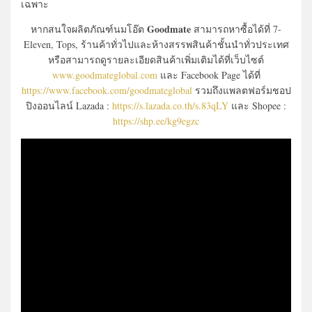
เฉพาะ
Goodmate
หากสนใจผลิตภัณฑ์นมโอ๊ต
สามารถหาซื้อได้ที่ 7-
Eleven, Tops, ร้านค้าทั่วไปและห้างสรรพสินค้าชั้นนำทั่วประเทศ
หรือสามารถดูรายละเอียดสินค้าเพิ่มเติมได้ที่เว็บไซต์
www.goodmateglobal.com
และ Facebook Page ได้ที่
https://www.facebook.com/goodmateglobal
รวมถึงแพลตฟอร์มชอป
ปิงออนไลน์ Lazada :
https://s.lazada.co.th/s.83qLY
และ Shopee :
https://shp.ee/kg9egzc