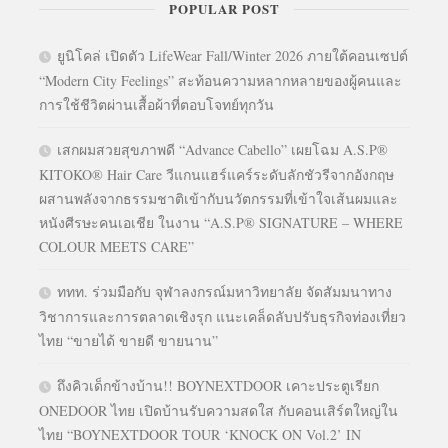
POPULAR POST
ยูนิโคล่ เปิดตัว LifeWear Fall/Winter 2026 ภายใต้คอนเซปต์
“Modern City Feelings” สะท้อนความหลากหลายของผู้คนและ
การใช้ชีวิตผ่านเสื้อผ้าที่ตอบโจทย์ทุกวัน
เสกผมสวยสุขภาพดี “Advance Cabello” เผยโฉม A.S.P®
KITOKO® Hair Care วีแกนแฮร์แคร์ระดับลักชัวรีจากอังกฤษ
ผสานพลังจากธรรมชาติเข้ากับนวัตกรรมที่เข้าใจเส้นผมและ
หนังศีรษะคนเอเชีย ในงาน “A.S.P® SIGNATURE – WHERE
COLOUR MEETS CARE”
ททท. ร่วมมือกับ จุฬาลงกรณ์มหาวิทยาลัย จัดสัมมนาทาง
วิชาการและการตลาดเชิงรุก แนะเคล็ดลับปรับธุรกิจท่องเที่ยว
ไทย “ขายได้ ขายดี ขายนาน”
ถึงคิวเด็กข้างบ้าน!! BOYNEXTDOOR เคาะประตูเรียก
ONEDOOR ไทย เปิดบ้านรับความสดใส กับคอนเสิร์ตใหญ่ใน
ไทย “BOYNEXTDOOR TOUR ‘KNOCK ON Vol.2’ IN