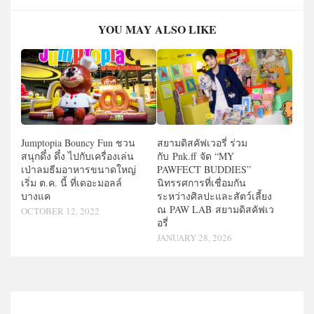
YOU MAY ALSO LIKE
Jumptopia Bouncy Fun ชวน
สยามดิสคัฟเวอรี่ ร่วม
สนุกดึ๋ง ดึ๋ง ไปกับเครื่องเล่น
กับ Pnk.ff จัด “MY
เป่าลมธีมอาหารขนาดใหญ่
PAWFECT BUDDIES”
เริ่ม ต.ค. นี้ ที่เดอะมอลล์
นิทรรศการที่เชื่อมกัน
บางแค
ระหว่างศิลปะและสัตว์เลี้ยง
ณ PAW LAB สยามดิสคัฟเว
OCTOBER 12, 2022
อรี่
JANUARY 28, 2026