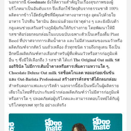
Goodmate
นอกจากนี้
ยังให้ความสำคัญในเรื่องสุขภาพของผู้
บริโภคมาเป็นอันดับแรก จึงเลือกใช้วัตถุดิบจากธรรมชาติ 100%
ผลิตจากข้าวโอ๊ตธัญพืชที่มีคุณค่าทางอาหารสูง อุดมไปด้วยใย
อาหาร โปรตีน วิตามิน อัดแน่นด้วยแร่ธาตุต่าง ๆ และยังมีเบต้า
กลูแคนช่วยเสริมสร้างภูมิคุ้มกันให้กับร่างกาย โดยพัฒนาให้มี
รสชาติอร่อยกลมกล่อมในแบบฉบับเฉพาะตัวเป็นเครื่องดื่ม Plant
Based ที่ปราศจากการเติมน้ำตาล และไม่มีส่วนผสมของนมวัวหรือ
ผลิตภัณฑ์จากสัตว์ นมถั่วเหลือง ถั่วทุกชนิด รวมถึงกลูเตน จึงเป็น
อีกหนึ่งผลิตภัณฑ์ทางเลือกสำหรับผู้ที่แพ้นมวัวหรือสารก่อภูมิแพ้
The Original Oat milk รส
อื่น ๆ ซึ่งมีให้เลือกถึง 3 รสชาติ ได้แก่
ออริจินัล ไม่มีการเติมน้ำตาลหรือสารเพิ่มความหวานใด ๆ,
Chocolate Deluxe Oat milk รสช็อคโกแลต หอมอร่อยเข้มข้น
และ Oat-Barista Professional สร้างสรรค์รสชาติได้กลมกล่อม
สำหรับคอกาแฟและบาริสต้า นอกจากนี้ยังเป็นหนึ่งในผู้ผลิตราย
เดียวในไทยที่รับประกันหน้ากล่องผลิตภัณฑ์ว่าไม่มีสารก่อภูมิแพ้
หรือสารใด ๆ ปลอดภัยต่อผู้บริโภคและสามารถตอบโจทย์ได้กับผู้
บริโภคทุกเพศ ทุกวัย อย่างแท้จริง