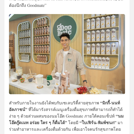
ต้องนึกถึง Goodmate”
“มิกกี้-นนท์
สำหรับภายในงานยังได้พบกับเซเลบริตี้สายสุขภาพ
อัลภาชน์”
ที่ได้มารังสรรค์เมนูเครื่องดื่มสุขภาพที่สามารถก็ทำได้
“นม
ง่าย ๆ ด้วยส่วนผสมของนมโอ๊ต Goodmate ภายใต้คอนเซ็ปท์
โอ๊ตกู๊ดเมท อร่อย ใคร ๆ ก็ดื่มได้”
“ใบเฟิร์น-พิมพ์ชนก”
โดยมี
มา
ร่วมทำอาหารและเครื่องดื่มด้วยกัน เพื่อเอาใจคนรักสุขภาพโดย