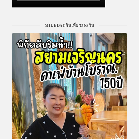
MILEDAYกินเที่ยว365วัน