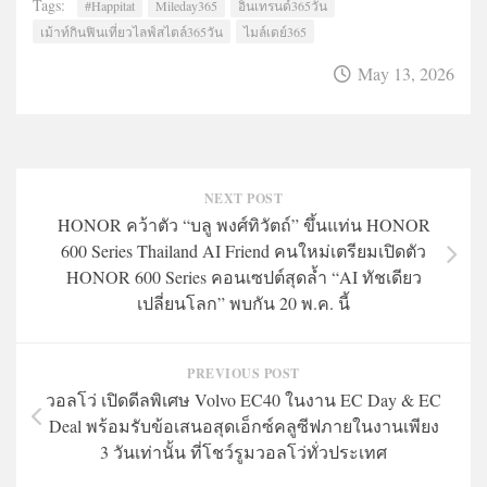
Tags:
#Happitat
Mileday365
อินเทรนด์365วัน
เม้าท์กินฟินเที่ยวไลฟ์สไตล์365วัน
ไมล์เดย์365
May 13, 2026
NEXT POST
HONOR คว้าตัว “บลู พงศ์ทิวัตถ์” ขึ้นแท่น HONOR
600 Series Thailand AI Friend คนใหม่เตรียมเปิดตัว
HONOR 600 Series คอนเซปต์สุดล้ำ “AI ทัชเดียว
เปลี่ยนโลก” พบกัน 20 พ.ค. นี้
PREVIOUS POST
วอลโว่ เปิดดีลพิเศษ Volvo EC40 ในงาน EC Day & EC
Deal พร้อมรับข้อเสนอสุดเอ็กซ์คลูซีฟภายในงานเพียง
3 วันเท่านั้น ที่โชว์รูมวอลโว่ทั่วประเทศ