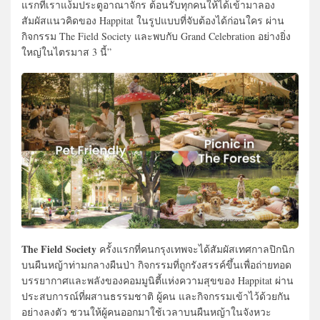
แรกที่เราแง้มประตูอาณาจักร ต้อนรับทุกคนให้ได้เข้ามาลอง
สัมผัสแนวคิดของ Happitat ในรูปแบบที่จับต้องได้ก่อนใคร ผ่าน
กิจกรรม The Field Society และพบกับ Grand Celebration อย่างยิ่ง
ใหญ่ในไตรมาส 3 นี้”
The Field Society
ครั้งแรกที่คนกรุงเทพจะได้สัมผัสเทศกาลปิกนิก
บนผืนหญ้าท่ามกลางผืนป่า กิจกรรมที่ถูกรังสรรค์ขึ้นเพื่อถ่ายทอด
บรรยากาศและพลังของคอมมูนิตี้แห่งความสุขของ Happitat ผ่าน
ประสบการณ์ที่ผสานธรรมชาติ ผู้คน และกิจกรรมเข้าไว้ด้วยกัน
อย่างลงตัว ชวนให้ผู้คนออกมาใช้เวลาบนผืนหญ้าในจังหวะ