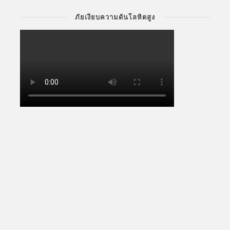
ภัยเงียบความดันโลหิตสูง