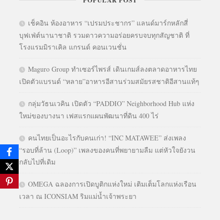
เช็คอิน ห้องอาหาร “เปรมประชากร” แลนด์มาร์กหลักสี่
บุฟเฟ่ต์นานาชาติ รวมดาวความอร่อยครบจบทุกสัญชาติ ที่
โรงแรมมิราเคิล แกรนด์ คอนเวนชั่น
Maguro Group ทำเซอร์ไพรส์ เดินเกมส์ลงตลาดอาหารไทย
เปิดตัวแบรนด์ “หลาย”อาหารอีสานร่วมสมัยรสชาติอีสานแท้ๆ
กลุ่มวัธนเวคิน เปิดตัว “PADDIO” Neighborhood Hub แห่ง
ใหม่ของบางนา เฟสแรกแผนพัฒนาที่ดิน 400 ไร่
คนไทยเป็นอะไรกับคนเก่า! “INC MATAWEE” ส่งเพลง
“รอบที่ล้าน (Loop)” เพลงของคนที่พยายามลืม แต่หัวใจยังวน
กลับไปที่เดิม
OMEGA ฉลองการเปิดบูติกแห่งใหม่ เติมเต็มโลกแห่งเรือน
เวลา ณ ICONSIAM ริมแม่น้ำเจ้าพระยา