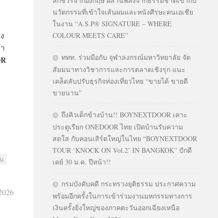
ลักชัวรีจากอังกฤษ ผสานพลังจากธรรมชาติเข้ากับ
นวัตกรรมที่เข้าใจเส้นผมและหนังศีรษะคนเอเชีย
ในงาน “A.S.P® SIGNATURE – WHERE
อง
COLOUR MEETS CARE”
ลา
ททท. ร่วมมือกับ จุฬาลงกรณ์มหาวิทยาลัย จัด
OR
สัมมนาทางวิชาการและการตลาดเชิงรุก แนะ
เคล็ดลับปรับธุรกิจท่องเที่ยวไทย “ขายได้ ขายดี
ขายนาน”
ถึงคิวเด็กข้างบ้าน!! BOYNEXTDOOR เคาะ
ประตูเรียก ONEDOOR ไทย เปิดบ้านรับความ
สดใส กับคอนเสิร์ตใหญ่ในไทย “BOYNEXTDOOR
TOUR ‘KNOCK ON Vol.2’ IN BANGKOK” ปักดี
ัน
เดย์ 30 ม.ค. ปีหน้า!!
กรมบังคับคดี กระทรวงยุติธรรม ประกาศความ
2026
พร้อมอีกครั้งในการเข้าร่วมงานมหกรรมทางการ
เงินครั้งยิ่งใหญ่ของภาคตะวันออกเฉียงเหนือ