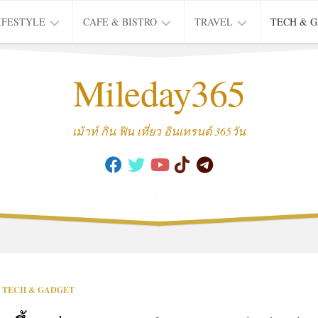
IFESTYLE
CAFE & BISTRO
TRAVEL
TECH & 
IFE
BISTRO
TIEW
Mileday365
HEALTH
THAI
CAFE
HOTEL
INTER
REVIEW
TRIP
เม้าท์ กิน ฟิน เที่ยว อินเทรนด์ 365วัน
MUSIC
&
ARTS
CULTURE
FASHION
&
BEAUTY
MOVIE
TECH & GADGET
&
SERIES