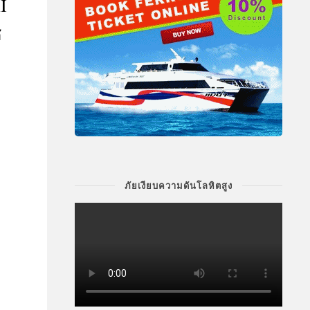
I
ช
ภัยเงียบความดันโลหิตสูง