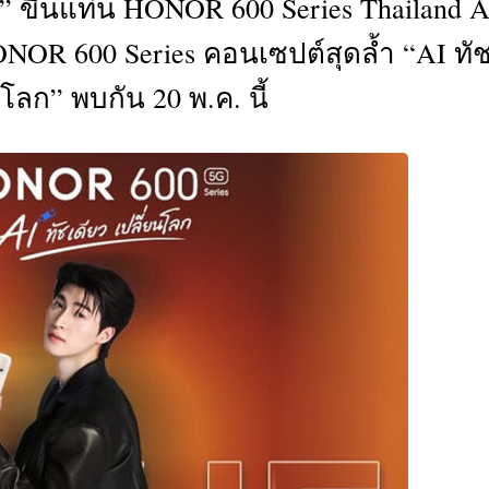
์” ขึ้นแท่น HONOR 600 Series Thailand A
CTIVITIES
ONOR 600 Series คอนเซปต์สุดล้ำ “AI ทั
&
EVENT
นโลก” พบกัน 20 พ.ค. นี้
DEAL