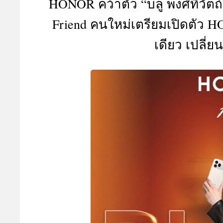
HONOR คว้าตัว “บลู พงศ์ทิวัตถ
A
Friend คนใหม่เตรียมเปิดตัว H
เดียว เปลี่ย