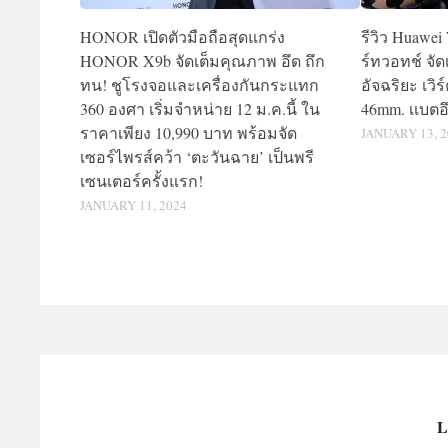
HONOR เปิดตัวมือถือสุดแกร่ง
รีวิว Huawei
HONOR X9b จัดเต็มคุณภาพ อึด ถึก
ร์ทวอทช์ จัด
ทน! ชูโรงจอและเครื่องกันกระแทก
อัจฉริยะ เวิ
360 องศา เริ่มจำหน่าย 12 ม.ค.นี้ ใน
46mm. เเบตอึ
ราคาเพียง 10,990 บาท พร้อมจัด
JANUARY 13, 2
เซอร์ไพรส์คว้า ‘ตะวันฉาย’ เป็นพรี
เซนเตอร์ครั้งแรก!
JANUARY 11, 2024
L