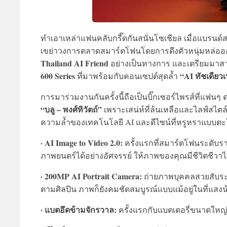
ทำเอาเหล่าแฟนคลับกรี๊ดกันสนั่นโซเชียล เมื่อแบรนด
เขย่าวงการตลาดสมาร์ตโฟนโดยการดึงตัวหนุ่มหล่อออ
Thailand AI Friend
อย่างเป็นทางการ และเตรียมมาสา
600 Series
“AI ทัชเดียวเ
ที่มาพร้อมกับคอนเซปต์สุดล้ำ
การมาร่วมงานกันครั้งนี้ถือเป็นบิ๊กเซอร์ไพรส์ที่แฟ
“บลู – พงศ์ทิวัตถ์”
เพราะเสน่ห์ที่ล้นเหลือและไลฟ์สไตล
ความล้ำของเทคโนโลยี AI และดีไซน์ที่หรูหราแบบตะโ
· AI Image to Video 2.0:
ครั้งแรกที่สมาร์ตโฟนระดับราค
ภาพยนตร์ได้อย่างอัศจรรย์ ให้ภาพของคุณมีชีวิตชีวา
· 200MP AI Portrait Camera:
ถ่ายภาพบุคคลสวยสับระด
ตามศิลปิน ภาพก็ยังคมชัดสมบูรณ์แบบแม้อยู่ในที่แสงน
· แบตอึดข้ามจักรวาล:
ครั้งแรกกับแบตเตอรี่ขนาดใหญ่ถึ