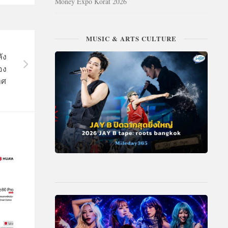
Money Expo Korat 2026
MUSIC & ARTS CULTURE
ัง
อง
ทศ