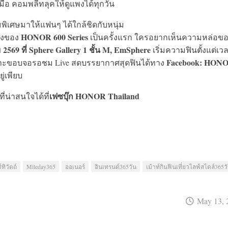
ดมือ คอมพลีทลุคให้ดูแพงได้ทุกวัน
ิเศษมาให้แฟนๆ ได้ใกล้ชิดกับหนุ่ม
HONOR 600 Series
ริงของ
เป็นครั้งแรก ใครอยากเห็นความหล่อข
69 ที่ Sphere Gallery 1 ชั้น M, EmSphere
เริ่มความฟินตั้งแต่เว
Facebook: HON
เกาะขอบจอรอชม Live สดบรรยากาศสุดฟินได้ทาง
ู่เพียบ
เฟซบุ๊ก HONOR Thailand
่น่าสนใจได้ที่
ทิวัตถ์
Mileday365
ออเนอร์
อินเทรนด์365วัน
เม้าท์กินฟินเที่ยวไลฟ์สไตล์365ว
May 13, 