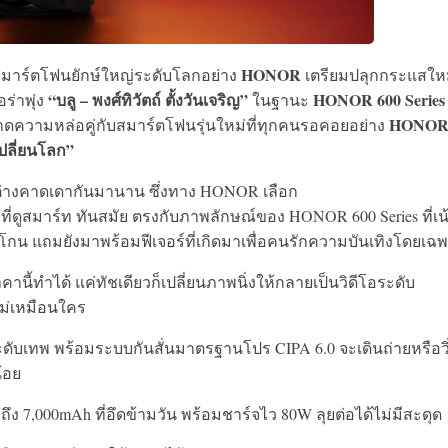
HONOR
์สมาร์ตโฟนยักษ์ใหญ่ระดับโลกอย่าง
เตรียมปลุกกระแสให
“บลู – พงศ์ทิวัตถ์ ตั้งวันเจริญ”
HONOR 600 Series
ร่าพุ่ง
ในฐานะ
HONO
ดความหล่อคู่กับสมาร์ตโฟนรุ่นใหม่ที่ทุกคนรอคอยอย่าง
ปลี่ยนโลก”
นๆ ต่างคาดเดากันมานาน ซึ่งทาง HONOR เลือก
์ที่ดูสมาร์ท ทันสมัย ตรงกับภาพลักษณ์ของ HONOR 600 Series ที่เน
กน แถมยังมาพร้อมฟีเจอร์ที่เกิดมาเพื่อคนรักความบันเทิงโดยเฉ
านี้ทำได้ แค่ทัชเดียวก็เปลี่ยนภาพนิ่งให้กลายเป็นวิดีโอระดับ
ไม่เหมือนใคร
ับเทพ พร้อมระบบกันสั่นมาตรฐานโปร CIPA 6.0 จะเดินถ่ายหรือวิ
้อย
ง 7,000mAh ที่อึดข้ามวัน พร้อมชาร์จไว 80W ลุยต่อได้ไม่มีสะดุด