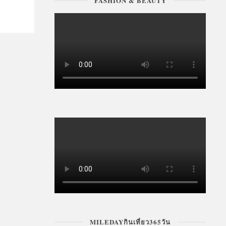
FASHION & BEAUTY
MILEDAYกินเที่ยว365วัน