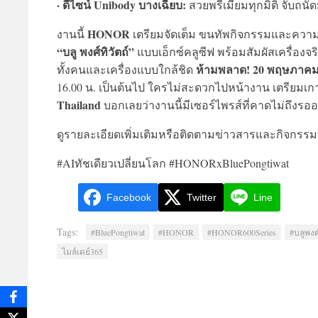
· ดีไซน์ Unibody บางเฉียบ:
สวยพรีเมียมทุกมิติ จับถนั
HONOR
งานนี้
เตรียมจัดเต็ม ขนทัพกิจกรรมและความพ
“บลู พงศ์ทิวัตถ์”
แบบเอ็กซ์คลูซีฟ พร้อมสัมผัสเครื่องจ
ห้ามพลาด! 20 พฤษภาคม 25
ทั้งคนและเครื่องแบบใกล้ชิด
16.00 น. เป็นต้นไป ใครไม่สะดวกไปหน้างาน เตรียม
Thailand
บอกเลยว่างานนี้มีเซอร์ไพรส์ที่คาดไม่ถึงรออย
ดูรายละเอียดเพิ่มเติมหรือติดตามข่าวสารและกิจกรรมที
#AIทัชเดียวเปลี่ยนโลก #HONORxBluePongtiwat
Facebook
Twitter
Line
Tags:
#BluePongtiwat
#HONOR
#HONOR600Series
#บลูพงศ์
ไมล์เดย์365