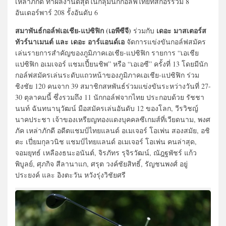
เหล่าภักดี ทำผลงานดีสุดในกลุ่มนักกอล์ฟไทยที่สกอร์รวม 8
อันเดอร์พาร์ 208 รั้งอันดับ 6
สมาพันธ์กอล์ฟเอเชีย-แปซิฟิก (เอพีซีจี)
เดอะ มาสเตอร์ส
ร่วมกับ
ทัวร์นาเมนต์ และ เดอะ อาร์แอนด์เอ
จัดการแข่งขันกอล์ฟสมัคร
เล่นรายการสำคัญของภูมิภาคเอเชีย-แปซิฟิก รายการ “เอเชีย
แปซิฟิก อเมเจอร์ แชมเปี้ยนชิพ” หรือ “เอเอซี” ครั้งที่ 13 โดยมีนัก
กอล์ฟสมัครเล่นระดับแถวหน้าของภูมิภาคเอเชีย-แปซิฟิก ร่วม
ชิงชัย 120 คนจาก 39 สมาชิกสหพันธ์ร่วมแข่งขันระหว่างวันที่ 27-
30 ตุลาคมนี้ ซึ่งรวมถึง 11 นักกอล์ฟจากไทย ประกอบด้วย รัชชา
นนท์ ฉันทนานุวัฒน์ มือสมัครเล่นอันดับ 12 ของโลก, วีรวิชญ์
นาคประชา เจ้าของเหรียญทองแดงบุคคลซีเกมส์ที่เวียดนาม, พงศ
ภัค เหล่าภักดี อดีตแชมป์ไทยแลนด์ อเมเจอร์ โอเพ่น สองสมัย, อชิ
ตะ เปี่ยมกุลวนิช แชมป์ไทยแลนด์ อเมเจอร์ โอเพ่น คนล่าสุด,
จอมยุทธ์ เหลืองธนะอนันต์, จิรภัทร รุจิรวัฒน์, ณัฎฐพัชร์ แก้ว
พิบูลย์, ศุภกิจ สีลานาแก, ศรุต วงค์ชัยสิทธิ์, รัญชนพงศ์ อยู่
ประยงค์ และ อิงตะวัน หวังรุ่งวิชัยศรี