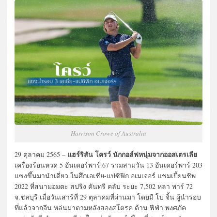
Harrison Crowe of Australia
แฮร์ริสัน โครว์ นักกอล์ฟหนุ่มจากออสเตรเลีย
29 ตุลาคม 2565 –
เครื่องร้อนหวด 5 อันเดอร์พาร์ 67 รวมสามวัน 13 อันเดอร์พาร์ 203
แซงขึ้นมานำเดี่ยว ในศึกเอเชีย-แปซิฟิก อเมเจอร์ แชมเปี้ยนชิพ
2022 ที่สนามอมตะ สปริง คันทรี คลับ ระยะ 7,502 หลา พาร์ 72
จ.ชลบุรี เมื่อวันเสาร์ที่ 29 ตุลาคมที่ผ่านมา โดยมี โบ จิ้น ผู้นำรอบ
ที่แล้วจากจีน หล่นมาตามหลังสองสโตรค ด้าน ฟีฟ่า พงศภัค