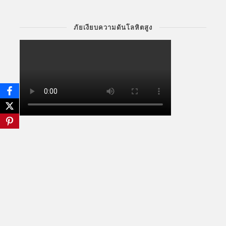
ภัยเงียบความดันโลหิตสูง