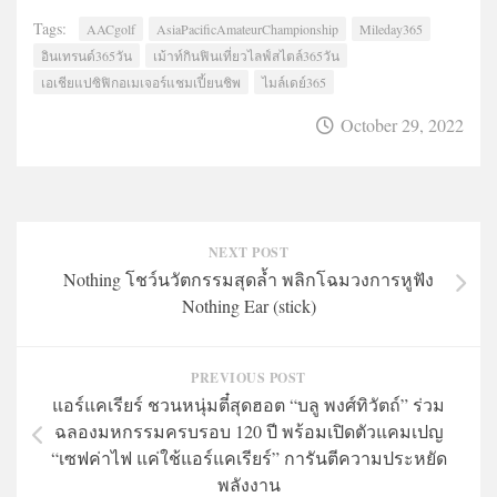
Tags:
AACgolf
AsiaPacificAmateurChampionship
Mileday365
อินเทรนด์365วัน
เม้าท์กินฟินเที่ยวไลฟ์สไตล์365วัน
เอเชียแปซิฟิกอเมเจอร์แชมเปี้ยนชิพ
ไมล์เดย์365
October 29, 2022
NEXT POST
Nothing โชว์นวัตกรรมสุดล้ำ พลิกโฉมวงการหูฟัง
Nothing Ear (stick)
PREVIOUS POST
แอร์แคเรียร์ ชวนหนุ่มตี๋สุดฮอต “บลู พงศ์ทิวัตถ์” ร่วม
ฉลองมหกรรมครบรอบ 120 ปี พร้อมเปิดตัวแคมเปญ
“เซฟค่าไฟ แค่ใช้แอร์แคเรียร์” การันตีความประหยัด
พลังงาน