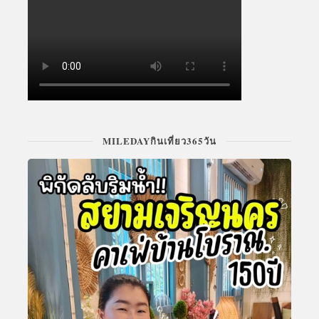
MILEDAYกินเที่ยว365วัน