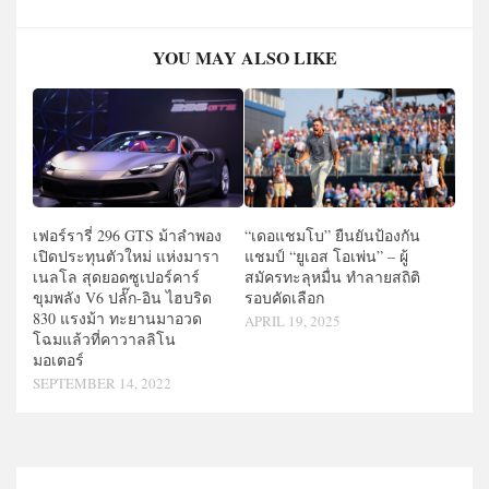
YOU MAY ALSO LIKE
เฟอร์รารี่ 296 GTS ม้าลำพอง
“เดอแชมโบ” ยืนยันป้องกัน
เปิดประทุนตัวใหม่ แห่งมารา
แชมป์ “ยูเอส โอเพ่น” – ผู้
เนลโล สุดยอดซูเปอร์คาร์
สมัครทะลุหมื่น ทำลายสถิติ
ขุมพลัง V6 ปลั๊ก-อิน ไฮบริด
รอบคัดเลือก
830 แรงม้า ทะยานมาอวด
APRIL 19, 2025
โฉมแล้วที่คาวาลลิโน
มอเตอร์
SEPTEMBER 14, 2022