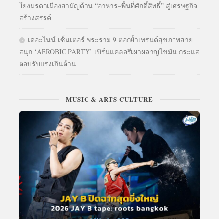
โยงมรดกเมืองสามัญด้าน “อาหาร–พื้นที่ศักดิ์สิทธิ์” สู่เศรษฐกิจ
สร้างสรรค์
เดอะไนน์ เซ็นเตอร์ พระราม 9 ตอกย้ำเทรนด์สุขภาพสาย
สนุก ‘AEROBIC PARTY’ เบิร์นแคลอรีเผาผลาญไขมัน กระแส
ตอบรับแรงเกินต้าน
MUSIC & ARTS CULTURE