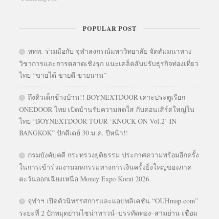
POPULAR POST
ททท. ร่วมมือกับ จุฬาลงกรณ์มหาวิทยาลัย จัดสัมมนาทาง
วิชาการและการตลาดเชิงรุก แนะเคล็ดลับปรับธุรกิจท่องเที่ยว
ไทย “ขายได้ ขายดี ขายนาน”
ถึงคิวเด็กข้างบ้าน!! BOYNEXTDOOR เคาะประตูเรียก
ONEDOOR ไทย เปิดบ้านรับความสดใส กับคอนเสิร์ตใหญ่ใน
ไทย “BOYNEXTDOOR TOUR ‘KNOCK ON Vol.2’ IN
BANGKOK” ปักดีเดย์ 30 ม.ค. ปีหน้า!!
กรมบังคับคดี กระทรวงยุติธรรม ประกาศความพร้อมอีกครั้ง
ในการเข้าร่วมงานมหกรรมทางการเงินครั้งยิ่งใหญ่ของภาค
ตะวันออกเฉียงเหนือ Money Expo Korat 2026
จุฬาฯ เปิดตัวนิทรรศการและแอปพลิเคชัน “OUHmap.com”
ระยะที่ 2 ปักหมุดย่านไชน่าทาวน์–บรรทัดทอง–สามย่าน เชื่อม