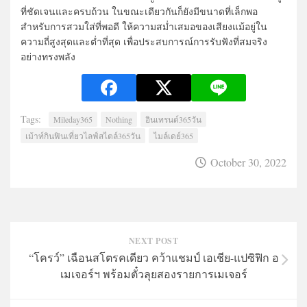
ที่ชัดเจนและครบถ้วน ในขณะเดียวกันก็ยังมีขนาดที่เล็กพอ
สำหรับการสวมใส่ที่พอดี ให้ความสม่ำเสมอของเสียงแม้อยู่ใน
ความถี่สูงสุดและต่ำที่สุด เพื่อประสบการณ์การรับฟังที่สมจริง
อย่างทรงพลัง
Tags:
Mileday365
Nothing
อินเทรนด์365วัน
เม้าท์กินฟินเที่ยวไลฟ์สไตล์365วัน
ไมล์เดย์365
October 30, 2022
NEXT POST
“โครว์” เฉือนสโตรคเดียว คว้าแชมป์ เอเชีย-แปซิฟิก อ
เมเจอร์ฯ พร้อมตั๋วลุยสองรายการเมเจอร์