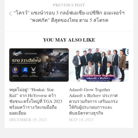
PREVIOUS POST
“โครว์” แซงนำรอบ 3 กลอ์ฟเอเชีย-แปซิฟิก อเมเจอร์ฯ
“พงศภัค” ดีสุดของไทย ตาม 5 สโตรค
YOU MAY ALSO LIKE
หยุดไม่อยู่! “Honkai: Star
Adasoft Grow Together
Rail” จาก HoYoverse คว้า
Adasoft x BizServ ประกาศ
ชัยชนะครั้งใหญ่ที่ TGA 2023
ควบรวมกิจการ เสริมแกร่ง
พร้อมคว้ารางวัลเกมมือถือ
ให้กับผู้ประกอบการและ
ยอดเยี่ยม
พันธมิตรทางธุรกิจ
DECEMBER 19, 2023
MAY 18, 2023