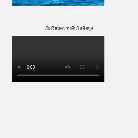
ภัยเงียบความดันโลหิตสูง