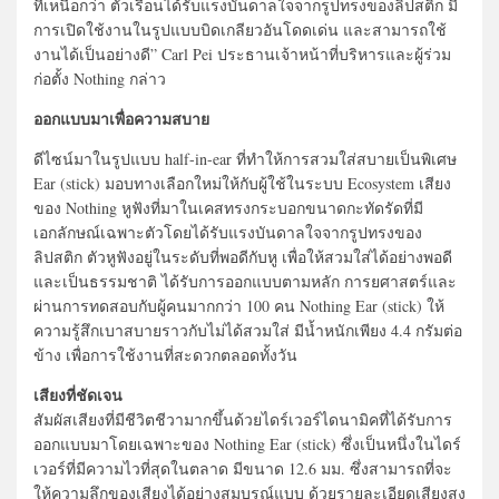
ที่เหนือกว่า ตัวเรือนได้รับแรงบันดาลใจจากรูปทรงของลิปสติก มี
การเปิดใช้งานในรูปแบบบิดเกลียวอันโดดเด่น และสามารถใช้
งานได้เป็นอย่างดี” Carl Pei ประธานเจ้าหน้าที่บริหารและผู้ร่วม
ก่อตั้ง Nothing กล่าว
ออกแบบมาเพื่อความสบาย
ดีไซน์มาในรูปแบบ half-in-ear ที่ทำให้การสวมใส่สบายเป็นพิเศษ
Ear (stick) มอบทางเลือกใหม่ให้กับผู้ใช้ในระบบ Ecosystem เสียง
ของ Nothing หูฟังที่มาในเคสทรงกระบอกขนาดกะทัดรัดที่มี
เอกลักษณ์เฉพาะตัวโดยได้รับแรงบันดาลใจจากรูปทรงของ
ลิปสติก ตัวหูฟังอยู่ในระดับที่พอดีกับหู เพื่อให้สวมใส่ได้อย่างพอดี
และเป็นธรรมชาติ ได้รับการออกแบบตามหลัก การยศาสตร์และ
ผ่านการทดสอบกับผู้คนมากกว่า 100 คน Nothing Ear (stick) ให้
ความรู้สึกเบาสบายราวกับไม่ได้สวมใส่ มีน้ำหนักเพียง 4.4 กรัมต่อ
ข้าง เพื่อการใช้งานที่สะดวกตลอดทั้งวัน
เสียงที่ชัดเจน
สัมผัสเสียงที่มีชีวิตชีวามากขึ้นด้วยไดร์เวอร์ไดนามิคที่ได้รับการ
ออกแบบมาโดยเฉพาะของ Nothing Ear (stick) ซึ่งเป็นหนึ่งในไดร์
เวอร์ที่มีความไวที่สุดในตลาด มีขนาด 12.6 มม. ซึ่งสามารถที่จะ
ให้ความลึกของเสียงได้อย่างสมบูรณ์แบบ ด้วยรายละเอียดเสียงสูง