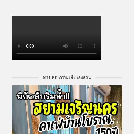
MILEDAYกินเที่ยว365วัน