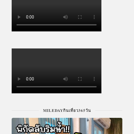
MILEDAYกินเที่ยว365วัน