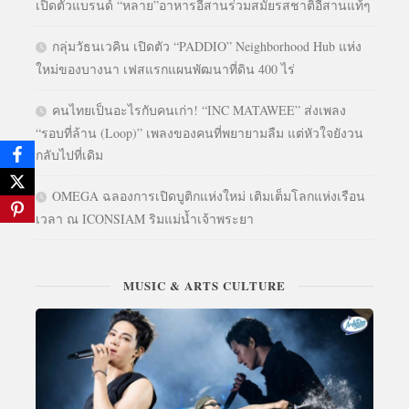
เปิดตัวแบรนด์ “หลาย”อาหารอีสานร่วมสมัยรสชาติอีสานแท้ๆ
กลุ่มวัธนเวคิน เปิดตัว “PADDIO” Neighborhood Hub แห่ง
ใหม่ของบางนา เฟสแรกแผนพัฒนาที่ดิน 400 ไร่
คนไทยเป็นอะไรกับคนเก่า! “INC MATAWEE” ส่งเพลง
“รอบที่ล้าน (Loop)” เพลงของคนที่พยายามลืม แต่หัวใจยังวน
กลับไปที่เดิม
OMEGA ฉลองการเปิดบูติกแห่งใหม่ เติมเต็มโลกแห่งเรือน
เวลา ณ ICONSIAM ริมแม่น้ำเจ้าพระยา
MUSIC & ARTS CULTURE