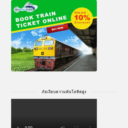
ภัยเงียบความดันโลหิตสูง