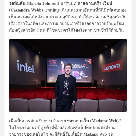
จอห์นสัน (Dakota Johnson)
คาสซานดร้า เว็บบ์
มารับบท
(Cassandra Webb)
แพทย์ฉุกเฉินแห่งแมนฮัตตันที่มีนิมิตพิเศษมอง
เห็นอนาคตได้หลังจากประสบอุบัติเหตุ ทำให้เธอต้องเผชิญหน้ากับ
เรื่องราวในอดีต และการพยายามเอาชีวิตรอดจากวายร้ายพร้อม
กับหญิงสาวอีก 3 คน ที่โชคชะตาได้โยงใยพวกเขาเข้าไว้ด้วยกัน
“มาดามเว็บ (Madame Web)”
เพื่อเป็นการต้อนรับการเข้าฉาย
ในโรงภาพยนตร์ ลูกค้าที่ซื้อผลิตภัณฑ์แล็ปท็อปเกมมิ่งที่ร่วม
รายการของเลอโนโว จะมีสิทธิ์รับเสื้อยืด Madame Web รุ่น