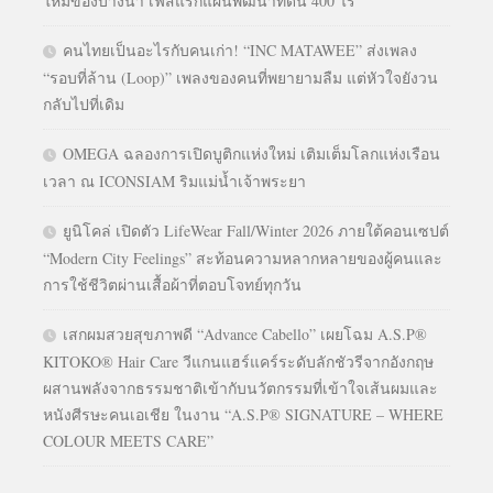
ใหม่ของบางนา เฟสแรกแผนพัฒนาที่ดิน 400 ไร่
คนไทยเป็นอะไรกับคนเก่า! “INC MATAWEE” ส่งเพลง
“รอบที่ล้าน (Loop)” เพลงของคนที่พยายามลืม แต่หัวใจยังวน
กลับไปที่เดิม
OMEGA ฉลองการเปิดบูติกแห่งใหม่ เติมเต็มโลกแห่งเรือน
เวลา ณ ICONSIAM ริมแม่น้ำเจ้าพระยา
ยูนิโคล่ เปิดตัว LifeWear Fall/Winter 2026 ภายใต้คอนเซปต์
“Modern City Feelings” สะท้อนความหลากหลายของผู้คนและ
การใช้ชีวิตผ่านเสื้อผ้าที่ตอบโจทย์ทุกวัน
เสกผมสวยสุขภาพดี “Advance Cabello” เผยโฉม A.S.P®
KITOKO® Hair Care วีแกนแฮร์แคร์ระดับลักชัวรีจากอังกฤษ
ผสานพลังจากธรรมชาติเข้ากับนวัตกรรมที่เข้าใจเส้นผมและ
หนังศีรษะคนเอเชีย ในงาน “A.S.P® SIGNATURE – WHERE
COLOUR MEETS CARE”