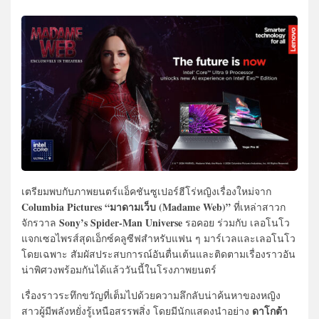
เตรียมพบกับภาพยนตร์แอ็คชันซูเปอร์ฮีโร่หญิงเรื่องใหม่จาก
Columbia Pictures
“มาดามเว็บ (Madame Web)”
ที่เหล่าสาวก
Sony’s Spider-Man Universe
จักรวาล
รอคอย ร่วมกับ เลอโนโว
แจกเซอไพรส์สุดเอ็กซ์คลูซีฟสำหรับแฟน ๆ มาร์เวลและเลอโนโว
โดยเฉพาะ สัมผัสประสบการณ์อันตื่นเต้นและติดตามเรื่องราวอัน
น่าพิศวงพร้อมกันได้แล้ววันนี้ในโรงภาพยนตร์
เรื่องราวระทึกขวัญที่เต็มไปด้วยความลึกลับน่าค้นหาของหญิง
ดาโกต้า
สาวผู้มีพลังหยั่งรู้เหนือสรรพสิ่ง โดยมีนักแสดงนำอย่าง