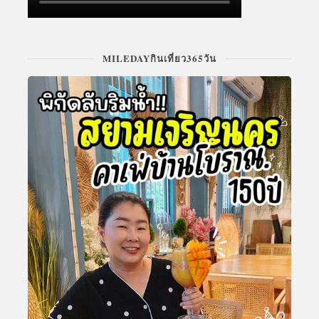
MILEDAYกินเที่ยว365วัน