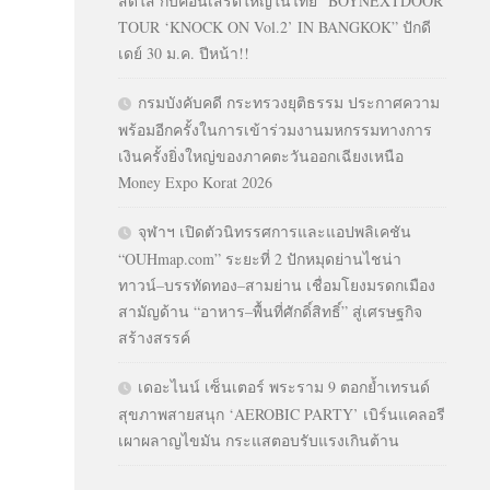
สดใส กับคอนเสิร์ตใหญ่ในไทย “BOYNEXTDOOR
TOUR ‘KNOCK ON Vol.2’ IN BANGKOK” ปักดี
เดย์ 30 ม.ค. ปีหน้า!!
กรมบังคับคดี กระทรวงยุติธรรม ประกาศความ
พร้อมอีกครั้งในการเข้าร่วมงานมหกรรมทางการ
เงินครั้งยิ่งใหญ่ของภาคตะวันออกเฉียงเหนือ
Money Expo Korat 2026
จุฬาฯ เปิดตัวนิทรรศการและแอปพลิเคชัน
“OUHmap.com” ระยะที่ 2 ปักหมุดย่านไชน่า
ทาวน์–บรรทัดทอง–สามย่าน เชื่อมโยงมรดกเมือง
สามัญด้าน “อาหาร–พื้นที่ศักดิ์สิทธิ์” สู่เศรษฐกิจ
สร้างสรรค์
เดอะไนน์ เซ็นเตอร์ พระราม 9 ตอกย้ำเทรนด์
สุขภาพสายสนุก ‘AEROBIC PARTY’ เบิร์นแคลอรี
เผาผลาญไขมัน กระแสตอบรับแรงเกินต้าน