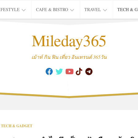
IFESTYLE
CAFE & BISTRO
TRAVEL
TECH & 
IFE
BISTRO
TIEW
Mileday365
HEALTH
THAI
CAFE
HOTEL
INTER
REVIEW
TRIP
เม้าท์ กิน ฟิน เที่ยว อินเทรนด์ 365วัน
MUSIC
&
ARTS
CULTURE
FASHION
&
BEAUTY
MOVIE
TECH & GADGET
&
SERIES