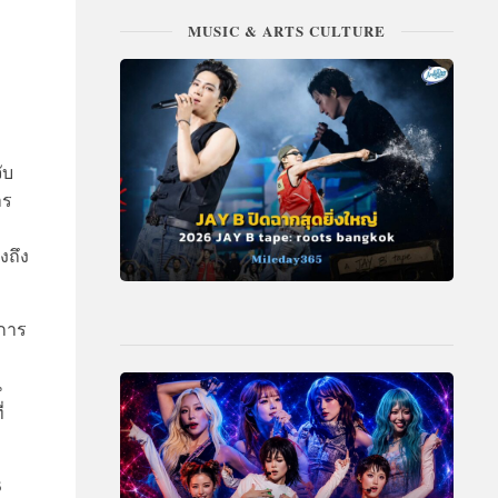
MUSIC & ARTS CULTURE
ับ
าร
งถึง
บการ
น
่
3