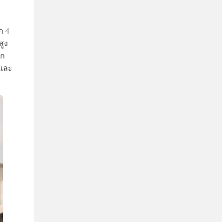
ก 4
สูง
็ก
งและ