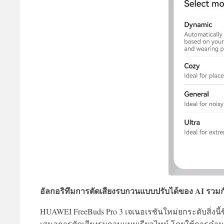
อัลกอริทึมการตัดเสียงรบกวนแบบปรับได้ของ AI รวม
HUAWEI FreeBuds Pro 3 เจเนอเรชันใหม่ยกระดับสิ่งนี้ขึ้
เสนอการตัดเสียงรบกวนแบบเรียลไทม์ โดยใช้การคำนวณ