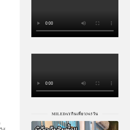
MILEDAYกินเที่ยว365วัน
ำ
ให้