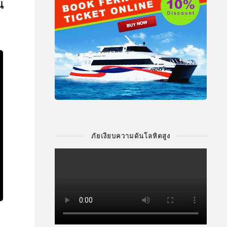
น
ภัยเงียบความดันโลหิตสูง