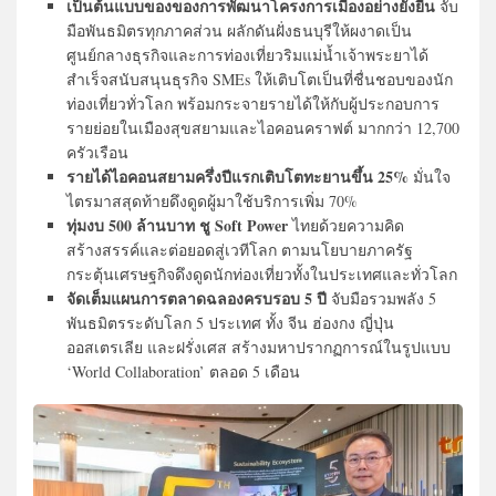
เป็นต้นแบบของของการพัฒนาโครงการเมืองอย่างยั่งยืน
จับ
มือพันธมิตรทุกภาคส่วน ผลักดันฝั่งธนบุรีให้ผงาดเป็น
ศูนย์กลางธุรกิจและการท่องเที่ยวริมแม่น้ำเจ้าพระยาได้
สำเร็จสนับสนุนธุรกิจ SMEs ให้เติบโตเป็นที่ชื่นชอบของนัก
ท่องเที่ยวทั่วโลก พร้อมกระจายรายได้ให้กับผู้ประกอบการ
รายย่อยในเมืองสุขสยามและไอคอนคราฟต์ มากกว่า 12,700
ครัวเรือน
รายได้ไอคอนสยามครึ่งปีแรกเติบโตทะยานขึ้น 25%
มั่นใจ
ไตรมาสสุดท้ายดึงดูดผู้มาใช้บริการเพิ่ม 70%
ทุ่มงบ 500 ล้านบาท ชู Soft Power
ไทยด้วยความคิด
สร้างสรรค์และต่อยอดสู่เวทีโลก ตามนโยบายภาครัฐ
กระตุ้นเศรษฐกิจดึงดูดนักท่องเที่ยวทั้งในประเทศและทั่วโลก
จัดเต็มแผนการตลาดฉลองครบรอบ 5 ปี
จับมือรวมพลัง 5
พันธมิตรระดับโลก 5 ประเทศ ทั้ง จีน ฮ่องกง ญี่ปุ่น
ออสเตรเลีย และฝรั่งเศส สร้างมหาปรากฏการณ์ในรูปแบบ
‘World Collaboration’ ตลอด 5 เดือน