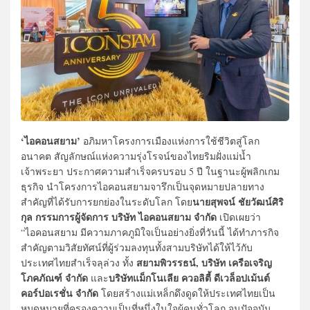
‘ไอคอนสยาม’
อภิมหาโครงการเมืองแห่งการใช้ชีวิตสู่โลก
อนาคต สัญลักษณ์แห่งความรุ่งโรจน์ของไทยริมฝั่งแม่น้ำ
เจ้าพระยา ประกาศความสำเร็จครบรอบ 5 ปี ในฐานะผู้พลิกเกม
ธุรกิจ นำโครงการไอคอนสยามจารึกเป็นจุดหมายปลายทาง
นายสุพจน์ ชัยวัฒน์ศิริ
สำคัญที่ได้รับการยกย่องในระดับโลก โดย
กุล กรรมการผู้จัดการ บริษัท ไอคอนสยาม จำกัด
เปิดเผยว่า
“ไอคอนสยาม มีความภาคภูมิใจเป็นอย่างยิ่งที่วันนี้ ได้ทำภารกิจ
สำคัญตามวิสัยทัศน์ที่ผู้ร่วมลงทุนทั้งสามบริษัทได้ให้ไว้กับ
สยามพิวรรธน์, บริษัท เครือเจริญ
ประเทศไทยสำเร็จลุล่วง ทั้ง
โภคภัณฑ์ จำกัด
บริษัทแม็กโนเลีย ควอลิตี้ ดีเวล็อปเม้นต์
และ
คอร์ปอเรชั่น จำกัด
โดยสร้างแม่เหล็กดึงดูดให้ประเทศไทยเป็น
หมุดหมายที่ครองความเป็นที่หนึ่งในใจผู้คนทั่วโลก จนปัจจุบัน