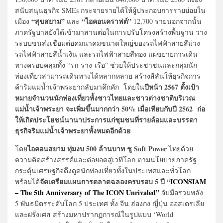
สนับสนุนธุรกิจ SMEs กระจายรายได้ให้ผู้ประกอบการรายย่อยใน
“สุขสยาม”
“ไอคอนคราฟต์”
เมือง
และ
12,700 รายนอกจากนั้น
ภาครัฐบาลยังได้เข้ามาสานต่อในการปรับโครงสร้างพื้นฐาน วาง
ระบบขนส่งเชื่อมต่อคมนาคมขนาดใหญ่ของรถไฟฟ้าสายสีม่วง
รถไฟฟ้าสายสีน้ำเงิน และรถไฟฟ้าสายสีทอง แผ่ขยายการเดิน
ทางครอบคลุมทั้ง “รถ-ราง-เรือ” ช่วยให้ประชาชนและกลุ่มนัก
ท่องเที่ยวสามารถเดินทางได้หลากหลาย สร้างสีสันให้ธุรกิจการ
ปีหน้า 2567 ตั้งเป้า
ค้าริมแม่น้ำเจ้าพระยากลับมาคึกคัก โดยใน
หมายจำนวนนักท่องเที่ยวทั้งชาวไทยและชาวต่างชาติบริเวณ
แม่น้ำเจ้าพระยา จะเพิ่มขึ้นมากกว่า 50% เมื่อเทียบกับปี 2562 ก่อ
ให้เกิดประโยชน์นานาประการแก่ชุมชนที่รายล้อมและบรรดา
ธุรกิจริมแม่น้ำเจ้าพระยาทั้งหมดอีกด้วย
ไอคอนสยาม ทุ่มงบ 500 ล้านบาท ชู Soft Power
โดย
ไทยด้วย
ความคิดสร้างสรรค์และต่อยอดสู่เวทีโลก ตามนโยบายภาครัฐ
กระตุ้นเศรษฐกิจดึงดูดนักท่องเที่ยวทั้งในประเทศและทั่วโลก
จัดเตรียมแผนการตลาดฉลองครบรอบ 5 ปี “
ICONSIAM
พร้อมได้
– The 5th Anniversary of The ICON Unrivaled”
จับมือรวมพลัง
5 พันธมิตรระดับโลก 5 ประเทศ ทั้ง จีน ฮ่องกง ญี่ปุ่น ออสเตรเลีย
และฝรั่งเศส สร้างมหาปรากฏการณ์ในรูปแบบ ‘World