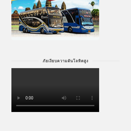
ภัยเงียบความดันโลหิตสูง