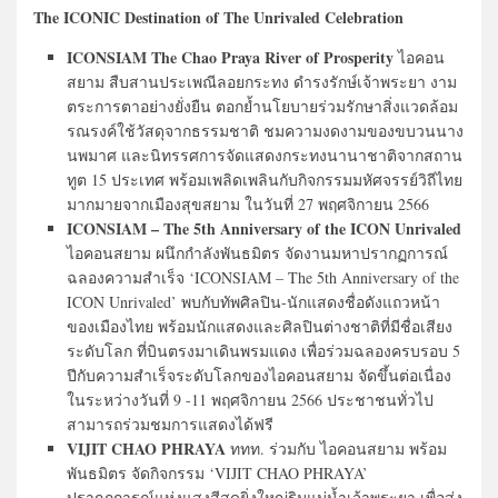
The ICONIC Destination of The Unrivaled Celebration
ICONSIAM The Chao Praya River of Prosperity
ไอคอน
สยาม สืบสานประเพณีลอยกระทง ดำรงรักษ์เจ้าพระยา งาม
ตระการตาอย่างยั่งยืน ตอกย้ำนโยบายร่วมรักษาสิ่งแวดล้อม
รณรงค์ใช้วัสดุจากธรรมชาติ ชมความงดงามของขบวนนาง
นพมาศ และนิทรรศการจัดแสดงกระทงนานาชาติจากสถาน
ทูต 15 ประเทศ พร้อมเพลิดเพลินกับกิจกรรมมหัศจรรย์วิถีไทย
มากมายจากเมืองสุขสยาม ในวันที่ 27 พฤศจิกายน 2566
ICONSIAM – The 5th Anniversary of the ICON Unrivaled
ไอคอนสยาม ผนึกกำลังพันธมิตร จัดงานมหาปรากฏการณ์
ฉลองความสำเร็จ ‘ICONSIAM – The 5
th
Anniversary of the
ICON Unrivaled’ พบกับทัพศิลปิน-นักแสดงชื่อดังแถวหน้า
ของเมืองไทย พร้อมนักแสดงและศิลปินต่างชาติที่มีชื่อเสียง
ระดับโลก ที่บินตรงมาเดินพรมแดง เพื่อร่วมฉลองครบรอบ 5
ปีกับความสำเร็จระดับโลกของไอคอนสยาม จัดขึ้นต่อเนื่อง
ในระหว่างวันที่ 9 -11 พฤศจิกายน 2566 ประชาชนทั่วไป
สามารถร่วมชมการแสดงได้ฟรี
VIJIT CHAO PHRAYA
ททท. ร่วมกับ ไอคอนสยาม พร้อม
พันธมิตร จัดกิจกรรม ‘VIJIT CHAO PHRAYA’
ปรากฏการณ์แห่งแสงสีสุดยิ่งใหญ่ริมแม่น้ำเจ้าพระยา เพื่อส่ง