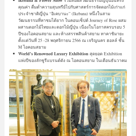
Ikebana & Flower Show
ร่วมสัมผัสวัฒนธรรมญี่ปุ่นอันทรง
คุณค่า ดื่มด่ำความสุนทรีย์ไปกับศาสตร์การจัดดอกไม้เก่าแก่
ประจำชาติญี่ปุ่น “อิเคบานะ” (Ikebana) หนึ่งในสาม
วัฒนธรรมที่หาชมได้ยาก ในคอนเซ็ปต์ Journey of Rose ผสม
ผสานดอกไม้ไทยและดอกไม้ญี่ปุ่น เนื่องในโอกาสครบรอบ 5
ปีของไอคอนสยาม และห้างสรรพสินค้าสยาม ทาคาชิมายะ
ตั้งแต่วันที่ 25 -28 พฤศจิกายน 2566 ณ เจริญนคร ฮอลล์ ชั้น
M ไอคอนสยาม
World’s Renowned Luxury Exhibition
สุดยอด Exhibition
แห่งปีของลักชูรีแบรนด์ดัง ณ ไอคอนสยาม ในเดือนธันวาคม