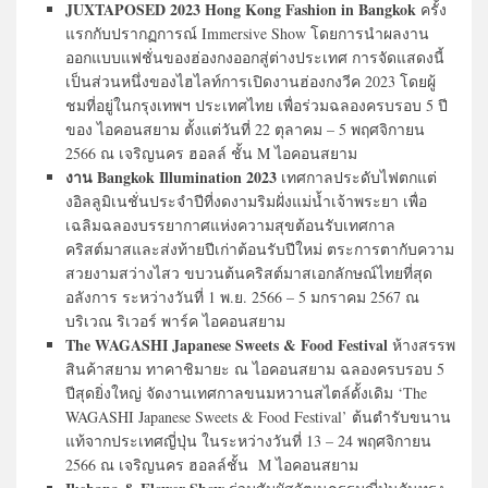
JUXTAPOSED 2023 Hong Kong Fashion in Bangkok
ครั้ง
แรกกับปรากฏการณ์ Immersive Show โดยการนําผลงาน
ออกแบบแฟชั่นของฮ่องกงออกสู่ต่างประเทศ การจัดแสดงนี้
เป็นส่วนหนึ่งของไฮไลท์การเปิดงานฮ่องกงวีค 2023 โดยผู้
ชมที่อยู่ในกรุงเทพฯ ประเทศไทย เพื่อร่วมฉลองครบรอบ 5 ปี
ของ ไอคอนสยาม ตั้งแต่วันที่ 22 ตุลาคม – 5 พฤศจิกายน
2566 ณ เจริญนคร ฮอลล์ ชั้น M ไอคอนสยาม
งาน Bangkok Illumination 2023
เทศกาลประดับไฟตกแต่
งอิลลูมิเนชั่นประจำปีที่งดงามริมฝั่งแม่น้ำเจ้าพระยา เพื่อ
เฉลิมฉลองบรรยากาศแห่งความสุขต้อนรับเทศกาล
คริสต์มาสและส่งท้ายปีเก่าต้อนรับปีใหม่ ตระการตากับความ
สวยงามสว่างไสว ขบวนต้นคริสต์มาสเอกลักษณ์ไทยที่สุด
อลังการ ระหว่างวันที่ 1 พ.ย. 2566 – 5 มกราคม 2567 ณ
บริเวณ ริเวอร์ พาร์ค ไอคอนสยาม
The WAGASHI Japanese Sweets & Food Festival
ห้างสรรพ
สินค้าสยาม ทาคาชิมายะ ณ ไอคอนสยาม ฉลองครบรอบ 5
ปีสุดยิ่งใหญ่ จัดงาน
เทศกาลขนมหวานสไตล์ดั้งเดิม
‘The
WAGASHI Japanese Sweets & Food Festival’ ต้นตำรับขนาน
แท้จากประเทศญี่ปุ่น ในระหว่างวันที่ 13 – 24 พฤศจิกายน
2566 ณ เจริญนคร ฮอลล์ชั้น M ไอคอนสยาม