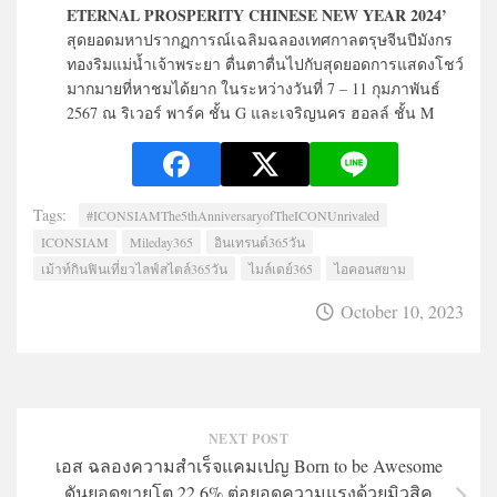
ETERNAL PROSPERITY CHINESE NEW YEAR 2024’
สุดยอดมหาปรากฏการณ์เฉลิมฉลองเทศกาลตรุษจีนปีมังกร
ทองริมแม่น้ำเจ้าพระยา ตื่นตาตื่นไปกับสุดยอดการแสดงโชว์
มากมายที่หาชมได้ยาก ในระหว่างวันที่
7 – 11
กุมภาพันธ์
2567
ณ ริเวอร์ พาร์ค ชั้น
G
และเจริญนคร ฮอลล์ ชั้น
M
Tags:
#ICONSIAMThe5thAnniversaryofTheICONUnrivaled
ICONSIAM
Mileday365
อินเทรนด์365วัน
เม้าท์กินฟินเที่ยวไลฟ์สไตล์365วัน
ไมล์เดย์365
ไอคอนสยาม
October 10, 2023
NEXT POST
เอส ฉลองความสำเร็จแคมเปญ Born to be Awesome
ดันยอดขายโต 22.6% ต่อยอดความแรงด้วยมิวสิค