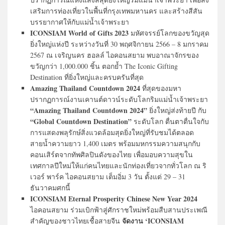
เสริมการท่องเที่ยวในพื้นที่กรุงเทพมหานคร และสร้างสีสัน
บรรยากาศให้กับแม่น้ำเจ้าพระยา
ICONSIAM World of Gifts 2023
มหัศจรรย์โลกของขวัญสุด
ยิ่งใหญ่แห่งปี ระหว่างวันที่ 30 พฤศจิกายน 2566 – 8 มกราคม
2567 ณ เจริญนคร ฮอลล์ ไอคอนสยาม พบอาณาจักรของ
ขวัญกว่า 1,000.000 ชิ้น ตอกย้ำ The Iconic Gifting
Destination ที่ยิ่งใหญ่และครบครันที่สุด
Amazing Thailand Countdown 2024
ที่สุดของมหา
ปรากฏการณ์งานเคานต์ดาวน์ระดับโลกริมแม่น้ำเจ้าพระยา
“Amazing Thailand Countdown 2024”
ยิ่งใหญ่ส่งท้ายปี กับ
“Global Countdown Destination”
ระดับโลก ตื่นตาตื่นใจกับ
การแสดงพลุรักษ์สิ่งแวดล้อมสุดยิ่งใหญ่ที่รับชมได้ตลอด
สายน้ำความยาว 1,400 เมตร พร้อมมหกรรมความสนุกกับ
คอนเสิร์ตจากทัพศิลปินดังของไทย เพื่อมอบความสุขใน
เทศกาลปีใหม่ให้แก่คนไทยและนักท่องเที่ยวจากทั่วโลก ณ ริ
เวอร์ พาร์ค ไอคอนสยาม เต็มอิ่ม 3 วัน ตั้งแต่ 29 – 31
ธันวาคมศกนี้
ICONSIAM Eternal Prosperity Chinese New Year 2024
ไอคอนสยาม ร่วมเบิกฟ้าสู่ศักราชใหม่พร้อมสืบสานประเพณี
จัดงาน ‘ICONSIAM
สำคัญของชาวไทยเชื้อสายจีน