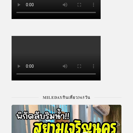
MILEDAYกินเที่ยว365วัน