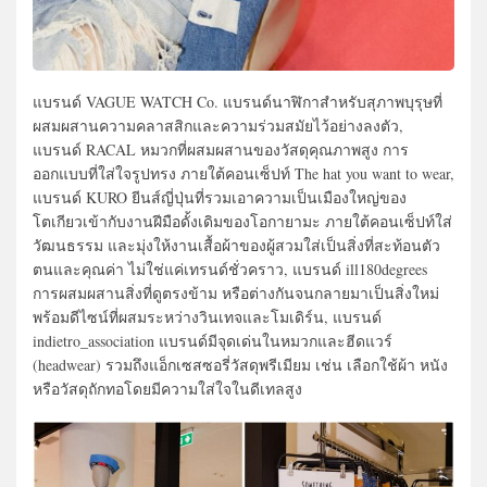
แบรนด์ VAGUE WATCH Co. แบรนด์นาฬิกาสำหรับสุภาพบุรุษที่
ผสมผสานความคลาสสิกและความร่วมสมัยไว้อย่างลงตัว,
แบรนด์ RACAL หมวกที่ผสมผสานของวัสดุคุณภาพสูง การ
ออกแบบที่ใส่ใจรูปทรง ภายใต้คอนเซ็ปท์ The hat you want to wear,
แบรนด์ KURO ยีนส์ญี่ปุ่นที่รวมเอาความเป็นเมืองใหญ่ของ
โตเกียวเข้ากับงานฝีมือดั้งเดิมของโอกายามะ ภายใต้คอนเซ็ปท์ใส่
วัฒนธรรม และมุ่งให้งานเสื้อผ้าของผู้สวมใส่เป็นสิ่งที่สะท้อนตัว
ตนและคุณค่า ไม่ใช่แค่เทรนด์ชั่วคราว, แบรนด์ ill180degrees
การผสมผสานสิ่งที่ดูตรงข้าม หรือต่างกันจนกลายมาเป็นสิ่งใหม่
พร้อมดีไซน์ที่ผสมระหว่างวินเทจและโมเดิร์น, แบรนด์
indietro_association แบรนด์มีจุดเด่นในหมวกและฮีดแวร์
(headwear) รวมถึงแอ็กเซสซอรี่วัสดุพรีเมียม เช่น เลือกใช้ผ้า หนัง
หรือวัสดุถักทอโดยมีความใส่ใจในดีเทลสูง