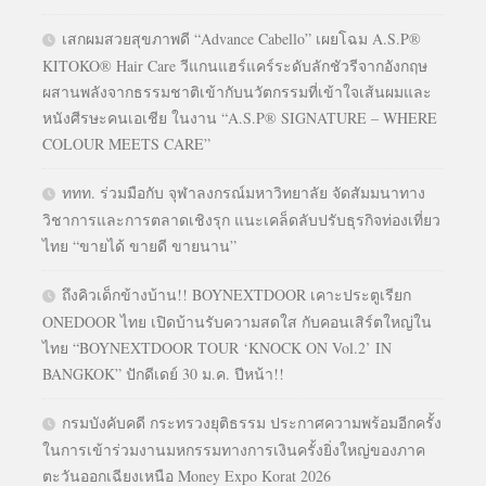
เสกผมสวยสุขภาพดี “Advance Cabello” เผยโฉม A.S.P®
KITOKO® Hair Care วีแกนแฮร์แคร์ระดับลักชัวรีจากอังกฤษ
ผสานพลังจากธรรมชาติเข้ากับนวัตกรรมที่เข้าใจเส้นผมและ
หนังศีรษะคนเอเชีย ในงาน “A.S.P® SIGNATURE – WHERE
COLOUR MEETS CARE”
ททท. ร่วมมือกับ จุฬาลงกรณ์มหาวิทยาลัย จัดสัมมนาทาง
วิชาการและการตลาดเชิงรุก แนะเคล็ดลับปรับธุรกิจท่องเที่ยว
ไทย “ขายได้ ขายดี ขายนาน”
ถึงคิวเด็กข้างบ้าน!! BOYNEXTDOOR เคาะประตูเรียก
ONEDOOR ไทย เปิดบ้านรับความสดใส กับคอนเสิร์ตใหญ่ใน
ไทย “BOYNEXTDOOR TOUR ‘KNOCK ON Vol.2’ IN
BANGKOK” ปักดีเดย์ 30 ม.ค. ปีหน้า!!
กรมบังคับคดี กระทรวงยุติธรรม ประกาศความพร้อมอีกครั้ง
ในการเข้าร่วมงานมหกรรมทางการเงินครั้งยิ่งใหญ่ของภาค
ตะวันออกเฉียงเหนือ Money Expo Korat 2026