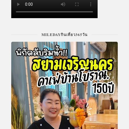
MILEDAYกินเที่ยว365วัน