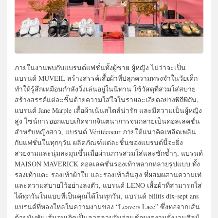
ภายในงานพบกับแบรนด์แฟชั่นทั้งผู้ชาย ผู้หญิง ไม่ว่าจะเป็น
แบรนด์ MUVEIL สร้างสรรค์เสื้อผ้าที่ปลุกความทรงจำในวัยเด็ก
ทำให้รู้สึกเหมือนกำลังวิ่งเล่นอยู่ในนิทาน ใช้วัสดุที่สวมใส่สบาย
สร้างสรรค์แต่ละชิ้นด้วยความใส่ใจในรายละเอียดอย่างพิถีพิถัน,
แบรนด์ Jane Marple เสื้อผ้าเน้นสไตล์น่ารัก และมีความเป็นผู้หญิง
สูง ไซน์การออกแบบเกิดจากจินตนาการจนกลายเป็นคอลเลคชั่น
สำหรับหญิงสาว, แบรนด์ Véritécoeur ภายใต้แนวคิดเพลิดเพลิน
กับแฟชั่นในทุกๆวัน ผลิตภัณฑ์แต่ละชิ้นของแบรนด์นี้จะยิ่ง
สวยงามและนุ่มละมุนขึ้นเมื่อผ่านการสวมใส่และซักซ้ำๆ, แบรนด์
MAISON MAVERICK คอลเลคชั่นรองเท้าหลากหลายรูปแบบ ทั้ง
รองเท้าแตะ รองเท้าผ้าใบ และรองเท้าส้นสูง ที่ผสมผสานความเท่
และความสบายไว้อย่างลงตัว, แบรนด์ LENO เสื้อผ้าที่สามารถใส่
ได้ทุกวันในแบบที่เป็นคุณได้ในทุกวัน, แบรนด์ bilitis dix-sept ans
แบรนด์ที่หลงใหลในความงามของ “Leavers Lace” ซึ่งทอจากเส้น
ด้ายนับพันเส้นจนเกิดเป็นลวดลายอันอ่อนช้อยงดงามดั่งงานศิลป์