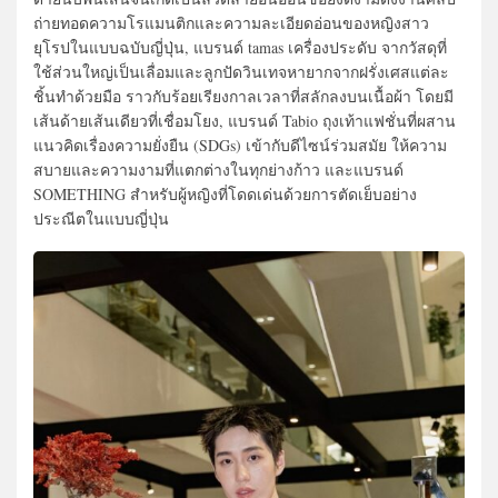
ถ่ายทอดความโรแมนติกและความละเอียดอ่อนของหญิงสาว
ยุโรปในแบบฉบับญี่ปุ่น, แบรนด์ tamas เครื่องประดับ จากวัสดุที่
ใช้ส่วนใหญ่เป็นเลื่อมและลูกปัดวินเทจหายากจากฝรั่งเศสแต่ละ
ชิ้นทำด้วยมือ ราวกับร้อยเรียงกาลเวลาที่สลักลงบนเนื้อผ้า โดยมี
เส้นด้ายเส้นเดียวที่เชื่อมโยง, แบรนด์ Tabio ถุงเท้าแฟชั่นที่ผสาน
แนวคิดเรื่องความยั่งยืน (SDGs) เข้ากับดีไซน์ร่วมสมัย ให้ความ
สบายและความงามที่แตกต่างในทุกย่างก้าว และแบรนด์
SOMETHING สำหรับผู้หญิงที่โดดเด่นด้วยการตัดเย็บอย่าง
ประณีตในแบบญี่ปุ่น