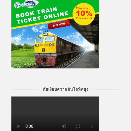
ภัยเงียบความดันโลหิตสูง