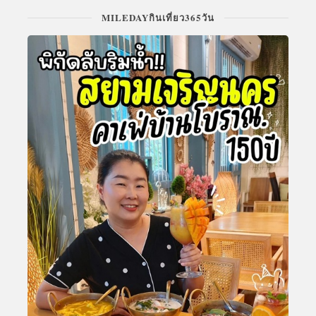
MILEDAYกินเที่ยว365วัน