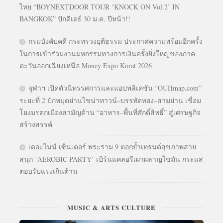
ไทย “BOYNEXTDOOR TOUR ‘KNOCK ON Vol.2’ IN
BANGKOK” ปักดีเดย์ 30 ม.ค. ปีหน้า!!
กรมบังคับคดี กระทรวงยุติธรรม ประกาศความพร้อมอีกครั้ง
ในการเข้าร่วมงานมหกรรมทางการเงินครั้งยิ่งใหญ่ของภาค
ตะวันออกเฉียงเหนือ Money Expo Korat 2026
จุฬาฯ เปิดตัวนิทรรศการและแอปพลิเคชัน “OUHmap.com”
ระยะที่ 2 ปักหมุดย่านไชน่าทาวน์–บรรทัดทอง–สามย่าน เชื่อม
โยงมรดกเมืองสามัญด้าน “อาหาร–พื้นที่ศักดิ์สิทธิ์” สู่เศรษฐกิจ
สร้างสรรค์
เดอะไนน์ เซ็นเตอร์ พระราม 9 ตอกย้ำเทรนด์สุขภาพสาย
สนุก ‘AEROBIC PARTY’ เบิร์นแคลอรีเผาผลาญไขมัน กระแส
ตอบรับแรงเกินต้าน
MUSIC & ARTS CULTURE