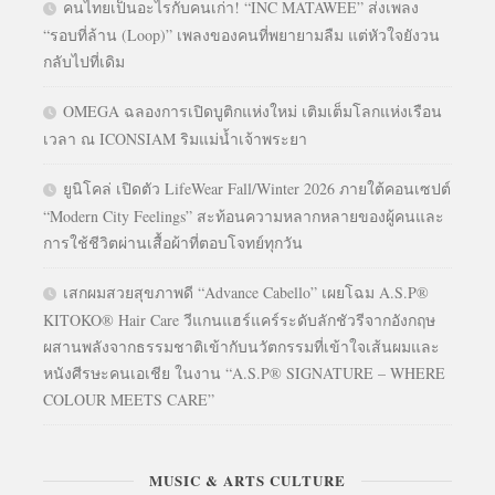
คนไทยเป็นอะไรกับคนเก่า! “INC MATAWEE” ส่งเพลง
“รอบที่ล้าน (Loop)” เพลงของคนที่พยายามลืม แต่หัวใจยังวน
กลับไปที่เดิม
OMEGA ฉลองการเปิดบูติกแห่งใหม่ เติมเต็มโลกแห่งเรือน
เวลา ณ ICONSIAM ริมแม่น้ำเจ้าพระยา
ยูนิโคล่ เปิดตัว LifeWear Fall/Winter 2026 ภายใต้คอนเซปต์
“Modern City Feelings” สะท้อนความหลากหลายของผู้คนและ
การใช้ชีวิตผ่านเสื้อผ้าที่ตอบโจทย์ทุกวัน
เสกผมสวยสุขภาพดี “Advance Cabello” เผยโฉม A.S.P®
KITOKO® Hair Care วีแกนแฮร์แคร์ระดับลักชัวรีจากอังกฤษ
ผสานพลังจากธรรมชาติเข้ากับนวัตกรรมที่เข้าใจเส้นผมและ
หนังศีรษะคนเอเชีย ในงาน “A.S.P® SIGNATURE – WHERE
COLOUR MEETS CARE”
MUSIC & ARTS CULTURE