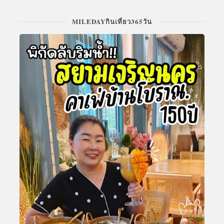
MILEDAYกินเที่ยว365วัน