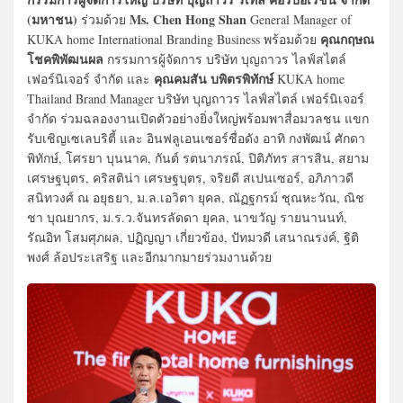
(มหาชน)
Ms. Chen Hong Shan
ร่วมด้วย
General Manager of
คุณกฤษณ
KUKA home International Branding Business พร้อมด้วย
โชคพิพัฒนผล
กรรมการผู้จัดการ บริษัท บุญถาวร ไลฟ์สไตล์
คุณคมสัน บพิตรพิทักษ์
เฟอร์นิเจอร์ จำกัด และ
KUKA home
Thailand Brand Manager บริษัท บุญถาวร ไลฟ์สไตล์ เฟอร์นิเจอร์
จำกัด ร่วมฉลองงานเปิดตัวอย่างยิ่งใหญ่พร้อมพาสื่อมวลชน แขก
รับเชิญเซเลบริตี้ และ อินฟลูเอนเซอร์ชื่อดัง อาทิ กงพัฒน์ ศักดา
พิทักษ์, โศรยา บุนนาค, กันต์ รตนาภรณ์, ปิติภัทร สารสิน, สยาม
เศรษฐบุตร, คริสติน่า เศรษฐบุตร, จริยดี สเปนเซอร์, อภิภาวดี
สนิทวงศ์ ณ อยุธยา, ม.ล.เอวิตา ยุคล, ณัฏฐกรม์ ชุณหะวัณ, ณิช
ชา บุณยากร, ม.ร.ว.จันทรลัดดา ยุคล, นาขวัญ รายนานนท์,
รัณอิท โสมศุภผล, ปฏิญญา เกี่ยวข้อง, ปัทมวดี เสนาณรงค์, ฐิติ
พงศ์ ล้อประเสริฐ และอีกมากมายร่วมงานด้วย