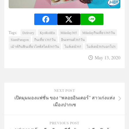
Tags:
Delivery
KyoRollEn
Mileday365
Miledayกินเที่ยว365วัน
SiamParagon​
กินเที่ยว365วัน
อินเทรนด์365วัน
เม้าท์กินฟินเที่ยวไลฟ์สไตล์365วัน
ไมล์เดย์365
ไมล์เดย์365บอกโปร
May 13, 2020
NEXT POST
เปิดมุมมองแฟชั่น ของ “พลอยอินเตอร์” สาวเก่งแห่ง
เมืองปากเซ
PREVIOUS POST