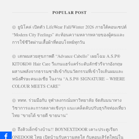
POPULAR POST
ยูนิโคล่ เปิดตัว LifeWear Fall/Winter 2026 ภายใต้คอนเซปต์
“Modern City Feelings” สะท้อนความหลากหลายของผู้คนและ
การใช้ชีวิตผ่านเสื้อผ้าที่ตอบโจทย์ทุกวัน
เสกผมสวยสุขภาพดี “Advance Cabello” เผยโฉม A.S.P®
KITOKO® Hair Care วีแกนแฮร์แคร์ระดับลักชัวรีจากอังกฤษ
ผสานพลังจากธรรมชาติเข้ากับนวัตกรรมที่เข้าใจเส้นผมและ
หนังศีรษะคนเอเชีย ในงาน “A.S.P® SIGNATURE – WHERE
COLOUR MEETS CARE”
ททท. ร่วมมือกับ จุฬาลงกรณ์มหาวิทยาลัย จัดสัมมนาทาง
วิชาการและการตลาดเชิงรุก แนะเคล็ดลับปรับธุรกิจท่องเที่ยว
ไทย “ขายได้ ขายดี ขายนาน”
ถึงคิวเด็กข้างบ้าน!! BOYNEXTDOOR เคาะประตูเรียก
ONEDOOR ไทย เปิดบ้านรับความสดใส กับคอนเสิร์ตใหญ่ใน