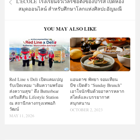
L’ÉCOLE โรงเรียนจิวเวลรีชื่อดังของปารีส เปิดห้อง
สมุดออนไลน์ สำหรับศึกษาโลกแห่งศิลปะอัญมณี
YOU MAY ALSO LIKE
Red Line x Deli เปิดแคมเปญ
แอนดาซ พัทยา จอมเทียน
รับเปิดเทอม “เติมความพร้อม
บีช เปิดตัว “Sunday Brunch”
ส่งความสุข” ดึง Butterbear
เอาใจนักชิมด้วยอาหารหลาก
เสริมสีสัน Lifestyle Station
สไตล์และบรรยากาศ
ณ สถานีกลางกรุงเทพอภิ
สนุกสนาน
วัฒน์
OCTOBER 2, 2023
MAY 11, 2026