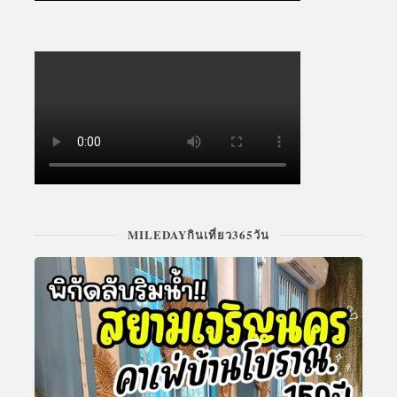
MILEDAYกินเที่ยว365วัน