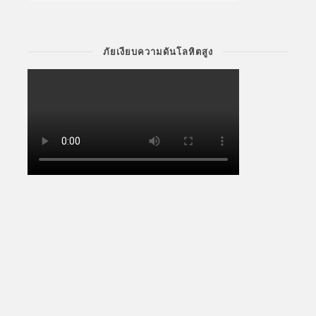
ภัยเงียบความดันโลหิตสูง