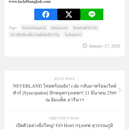
www.laclefbangkok.com
Tags:
#LaClefBangkok
Mileday365
อินเทรนด์365วัน
เม้าท์กินฟินเที่ยวไลฟ์สไตล์365วัน
ไมล์เดย์365
January 17, 2026
NEXT POST
NEVERLAND ไทยพร้อมยัง? i-dle กลับมาพร้อมเวิลด์
ทัวร์ [Syncopation] ปักหมุดกรุงเทพฯ! 21 มีนาคม 2569
ณ อิมแพ็ค อารีน่าฯ
PREVIOUS POST
เปิดตัวอย่างยิ่งใหญ่! GO Hotel กรุงเทพ สุวรรณภูมิ