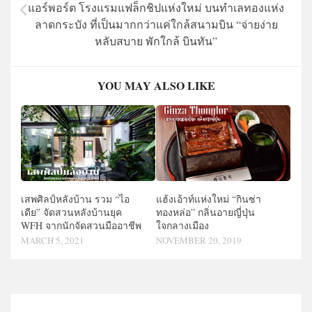
แอร์พอร์ต โรงแรมแฟล็กชิปแห่งใหม่ บนทำเลทองแห่ง
ลาดกระบัง ที่เป็นมากกว่าแค่ใกล้สนามบิน “จ่ายง่าย
หลับสบาย พักใกล้ บินทัน”
YOU MAY ALSO LIKE
เสพศิลป์หลังบ้าน รวม “ไอ
แฮ้งเอ้าท์แห่งใหม่ “กินซ่า
เดีย” จัดสวนหลังบ้านยุค
ทองหล่อ” กลิ่นอายญี่ปุ่น
WFH จากนักจัดสวนมืออาชีพ
ใจกลางเมือง
MARCH 5, 2021
NOVEMBER 20, 2019