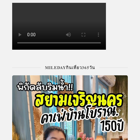
MILEDAYกินเที่ยว365วัน