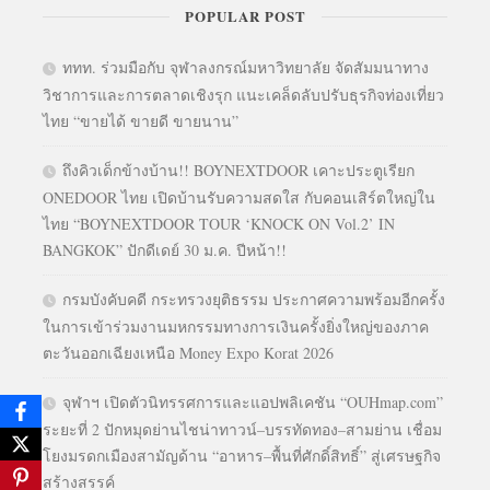
POPULAR POST
ททท. ร่วมมือกับ จุฬาลงกรณ์มหาวิทยาลัย จัดสัมมนาทาง
วิชาการและการตลาดเชิงรุก แนะเคล็ดลับปรับธุรกิจท่องเที่ยว
ไทย “ขายได้ ขายดี ขายนาน”
ถึงคิวเด็กข้างบ้าน!! BOYNEXTDOOR เคาะประตูเรียก
ONEDOOR ไทย เปิดบ้านรับความสดใส กับคอนเสิร์ตใหญ่ใน
ไทย “BOYNEXTDOOR TOUR ‘KNOCK ON Vol.2’ IN
BANGKOK” ปักดีเดย์ 30 ม.ค. ปีหน้า!!
กรมบังคับคดี กระทรวงยุติธรรม ประกาศความพร้อมอีกครั้ง
ในการเข้าร่วมงานมหกรรมทางการเงินครั้งยิ่งใหญ่ของภาค
ตะวันออกเฉียงเหนือ Money Expo Korat 2026
จุฬาฯ เปิดตัวนิทรรศการและแอปพลิเคชัน “OUHmap.com”
ระยะที่ 2 ปักหมุดย่านไชน่าทาวน์–บรรทัดทอง–สามย่าน เชื่อม
โยงมรดกเมืองสามัญด้าน “อาหาร–พื้นที่ศักดิ์สิทธิ์” สู่เศรษฐกิจ
สร้างสรรค์