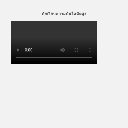
ภัยเงียบความดันโลหิตสูง