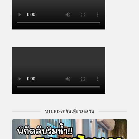
MILEDAYกินเที่ยว365วัน