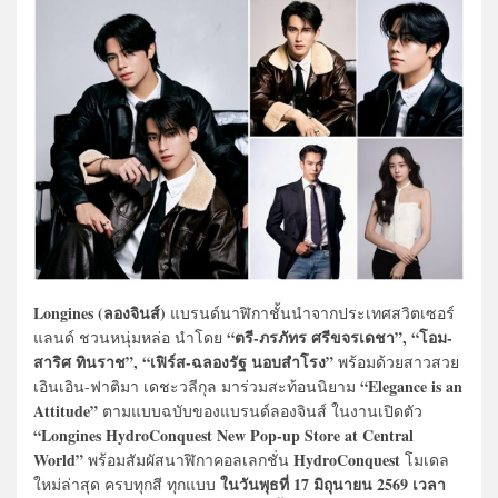
Longines (ลองจินส์)
แบรนด์นาฬิกาชั้นนำจากประเทศสวิตเซอร์
“ตรี-ภรภัทร ศรีขจรเดชา”, “โอม-
แลนด์ ชวนหนุ่มหล่อ นำโดย
สาริศ ทินราช”, “เฟิร์ส-ฉลองรัฐ นอบสำโรง”
พร้อมด้วยสาวสวย
“Elegance is an
เอินเอิน-ฟาติมา เดชะวลีกุล มาร่วมสะท้อนนิยาม
Attitude”
ตามแบบฉบับของแบรนด์ลองจินส์ ในงานเปิดตัว
“Longines HydroConquest New Pop-up Store at Central
World”
HydroConquest
พร้อมสัมผัสนาฬิกาคอลเลกชั่น
โมเดล
ในวันพุธที่ 17 มิถุนายน 2569 เวลา
ใหม่ล่าสุด ครบทุกสี ทุกแบบ