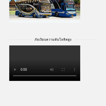
ภัยเงียบความดันโลหิตสูง