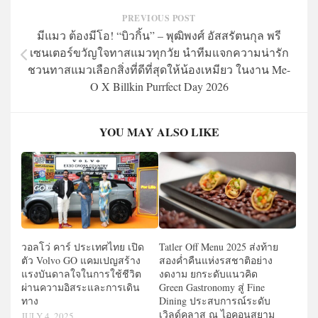
PREVIOUS POST
มีแมว ต้องมีโอ! “บิวกิ้น” – พุฒิพงศ์ อัสสรัตนกุล พรี
เซนเตอร์ขวัญใจทาสแมวทุกวัย นำทีมแจกความน่ารัก
ชวนทาสแมวเลือกสิ่งที่ดีที่สุดให้น้องเหมียว ในงาน Me-
O X Billkin Purrfect Day 2026
YOU MAY ALSO LIKE
วอลโว่ คาร์ ประเทศไทย เปิด
Tatler Off Menu 2025 ส่งท้าย
ตัว Volvo GO แคมเปญสร้าง
สองค่ำคืนแห่งรสชาติอย่าง
แรงบันดาลใจในการใช้ชีวิต
งดงาม ยกระดับแนวคิด
ผ่านความอิสระและการเดิน
Green Gastronomy สู่ Fine
ทาง
Dining ประสบการณ์ระดับ
เวิลด์คลาส ณ ไอคอนสยาม
JULY 4, 2025