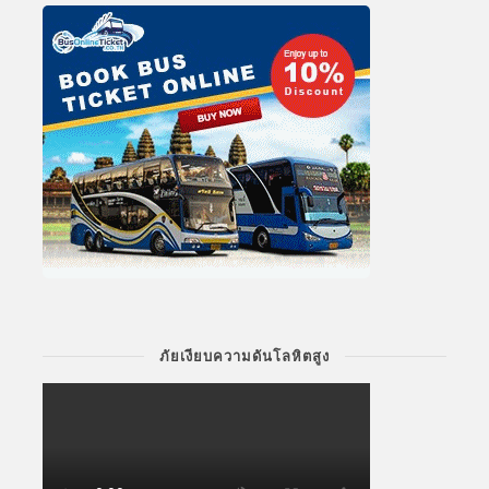
ภัยเงียบความดันโลหิตสูง