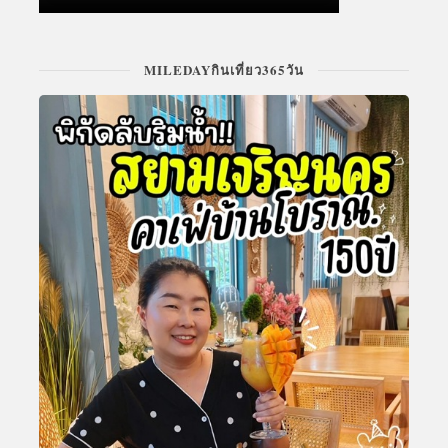
MILEDAYกินเที่ยว365วัน