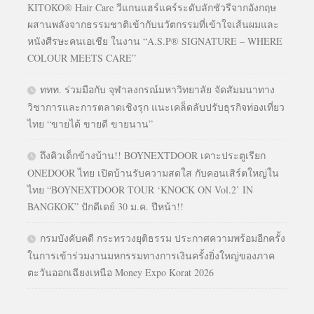
KITOKO® Hair Care วีแกนแฮร์แคร์ระดับลักชัวรีจากอังกฤษ
ผสานพลังจากธรรมชาติเข้ากับนวัตกรรมที่เข้าใจเส้นผมและ
หนังศีรษะคนเอเชีย ในงาน “A.S.P® SIGNATURE – WHERE
COLOUR MEETS CARE”
ททท. ร่วมมือกับ จุฬาลงกรณ์มหาวิทยาลัย จัดสัมมนาทาง
วิชาการและการตลาดเชิงรุก แนะเคล็ดลับปรับธุรกิจท่องเที่ยว
ไทย “ขายได้ ขายดี ขายนาน”
ถึงคิวเด็กข้างบ้าน!! BOYNEXTDOOR เคาะประตูเรียก
ONEDOOR ไทย เปิดบ้านรับความสดใส กับคอนเสิร์ตใหญ่ใน
ไทย “BOYNEXTDOOR TOUR ‘KNOCK ON Vol.2’ IN
BANGKOK” ปักดีเดย์ 30 ม.ค. ปีหน้า!!
กรมบังคับคดี กระทรวงยุติธรรม ประกาศความพร้อมอีกครั้ง
ในการเข้าร่วมงานมหกรรมทางการเงินครั้งยิ่งใหญ่ของภาค
ตะวันออกเฉียงเหนือ Money Expo Korat 2026