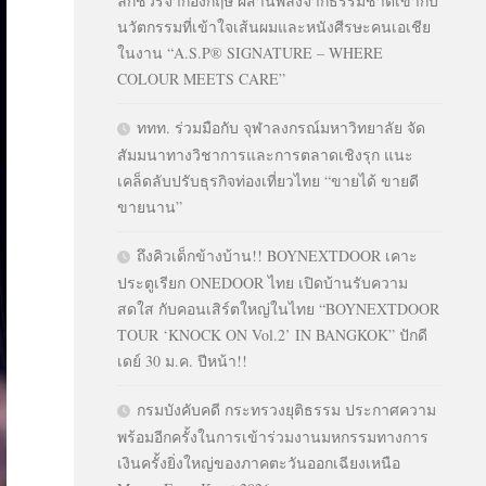
ลักชัวรีจากอังกฤษ ผสานพลังจากธรรมชาติเข้ากับ
นวัตกรรมที่เข้าใจเส้นผมและหนังศีรษะคนเอเชีย
ในงาน “A.S.P® SIGNATURE – WHERE
COLOUR MEETS CARE”
ททท. ร่วมมือกับ จุฬาลงกรณ์มหาวิทยาลัย จัด
สัมมนาทางวิชาการและการตลาดเชิงรุก แนะ
เคล็ดลับปรับธุรกิจท่องเที่ยวไทย “ขายได้ ขายดี
ขายนาน”
ถึงคิวเด็กข้างบ้าน!! BOYNEXTDOOR เคาะ
ประตูเรียก ONEDOOR ไทย เปิดบ้านรับความ
สดใส กับคอนเสิร์ตใหญ่ในไทย “BOYNEXTDOOR
TOUR ‘KNOCK ON Vol.2’ IN BANGKOK” ปักดี
เดย์ 30 ม.ค. ปีหน้า!!
กรมบังคับคดี กระทรวงยุติธรรม ประกาศความ
พร้อมอีกครั้งในการเข้าร่วมงานมหกรรมทางการ
เงินครั้งยิ่งใหญ่ของภาคตะวันออกเฉียงเหนือ