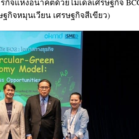
อนธุรกิจแห่งอนาคตด้วยโมเดลเศรษฐกิจ BC
CTIVITIES
ฐกิจหมุนเวียน เศรษฐกิจสีเขียว)
&
EVENT
DEAL