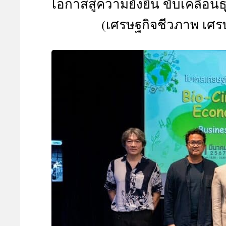
โอกาสสู่ความยั่งยืน ขับเคลื่
A
(เศรษฐกิจชีวภาพ เศรษ