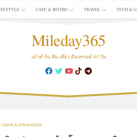
IFESTYLE
CAFE & BISTRO
TRAVEL
TECH & 
IFE
BISTRO
TIEW
Mileday365
HEALTH
THAI
CAFE
HOTEL
INTER
REVIEW
TRIP
เม้าท์ กิน ฟิน เที่ยว อินเทรนด์ 365วัน
MUSIC
&
ARTS
CULTURE
FASHION
&
BEAUTY
MOVIE
CATION & INNOVATION
&
SERIES