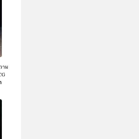
ความ
BCG
ำ