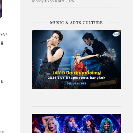
Money Expo Korat 2026
MUSIC & ARTS CULTURE
2567
ัญ
าย
าร