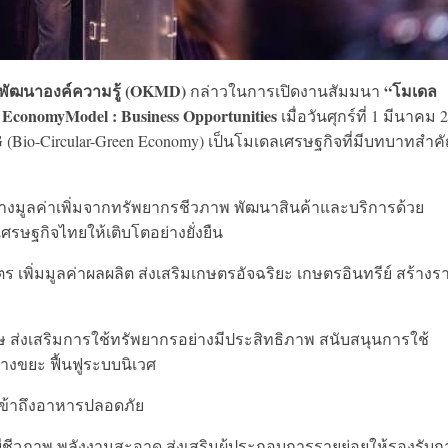
ะพัฒนาองค์ความรู้ (OKMD)
“โมเดล
กล่าวในการเปิดงานสัมมนา
EconomyModel : Business Opportunities
เมื่อวันศุกร์ที่ 1 มีนาคม 
CG (Bio-Circular-Green Economy) เป็นโมเดลเศรษฐกิจที่มีบทบาทสำค
ร้างมูลค่าเพิ่มจากทรัพยากรชีวภาพ พัฒนาสินค้าและบริการด้วย
นเศรษฐกิจไทยให้เติบโตอย่างยั่งยืน
เพิ่มมูลค่าผลผลิต ส่งเสริมเกษตรอัจฉริยะ เกษตรอินทรีย์ สร้างร
ิษ ส่งเสริมการใช้ทรัพยากรอย่างมีประสิทธิภาพ สนับสนุนการใช้
้างขยะ ฟื้นฟูระบบนิเวศ
 เข้าถึงอาหารปลอดภัย
ีชีวภาพ พลังงานสะอาด ส่งเสริมผู้ประกอบการรายย่อยให้รองรับก