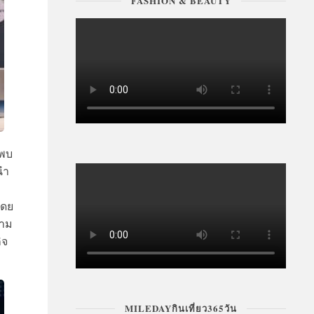
FASHION & BEAUTY
่พบ
นำ
โดย
วาม
ิจ
MILEDAYกินเที่ยว365วัน