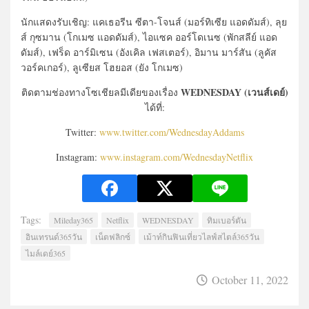
นักแสดงรับเชิญ: แคเธอรีน ซีตา-โจนส์ (มอร์ทิเซีย แอดดัมส์), ลุย
ส์ กุซมาน (โกเมซ แอดดัมส์), ไอแซค ออร์โดเนซ (พักสลีย์ แอด
ดัมส์), เฟร็ด อาร์มิเซน (อังเคิล เฟสเตอร์), อิมาน มาร์สัน (ลูคัส
วอร์คเกอร์), ลูเซียส โฮยอส (ยัง โกเมซ)
WEDNESDAY (เวนส์เดย์)
ติดตามช่องทางโซเชียลมีเดียของเรื่อง
ได้ที่:
Twitter:
www.twitter.com/WednesdayAddams
Instagram:
www.instagram.com/WednesdayNetflix
Tags:
Mileday365
Netflix
WEDNESDAY
ทิมเบอร์ตัน
อินเทรนด์365วัน
เน็ตฟลิกซ์
เม้าท์กินฟินเที่ยวไลฟ์สไตล์365วัน
ไมล์เดย์365
October 11, 2022