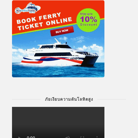
ภัยเงียบความดันโลหิตสูง