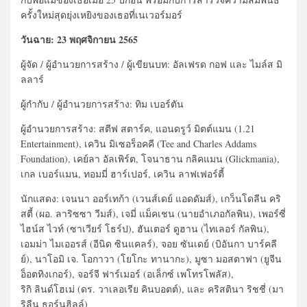
ครั้งใหม่สุดยุ่งเหยิงของเธอที่เนเวอร์มอร์
วันฉาย: 23 พฤศจิกายน 2565
ผู้จัด / ผู้อำนวยการสร้าง / ผู้เขียนบท: อัลเฟรด กอฟ และ ไมล์ส มิ
ลลาร์
ผู้กำกับ / ผู้อำนวยการสร้าง: ทิม เบอร์ตัน
ผู้อำนวยการสร้าง: สตีฟ สตาร์ค, แอนดรูว์ มิตต์แมน (1.21
Entertainment), เควิน มิเซอร็อคคี (Tee and Charles Addams
Foundation), เคย์ลา อัลเพิร์ต, โจนาธาน กลิคแมน (Glickmania),
เกล เบอร์แมน, ทอมมี่ ฮาร์เปอร์, เควิน ลาฟเฟอร์ตี้
นักแสดง: เจนนา ออร์เทก้า (เวนส์เดย์ แอดดัมส์), เกว็นโดลีน คริ
สตี้ (ผอ. ลาริซซา วีมส์), เจมี่ แม็คเชน (นายอำเภอกัลพิน), เพอร์ซี่
ไฮน์ส ไวท์ (ซาเวียร์ โธร์ป), ฮันเตอร์ ดูฮาน (ไทเลอร์ กัลพิน),
เอมม่า ไมเออรส์ (อีนิด ซินแคลร์), จอย ซันเดย์ (บิอันกา บาร์คลี
ย์), นาโอมิ เจ. โอกาวา (โยโกะ ทานากะ), มูซา มอสตาฟา (ยูจีน
อ็อตทิงเกอร์), จอร์จี ฟาร์เมอร์ (อเล็กซ์ เพโทรโพลัส),
ริกิ ลินด์โฮเม่ (ดร. วาเลอเรีย คินบอตต์), และ คริสตินา ริชชี่ (มา
ริลีน ธอร์นฮิลล์)