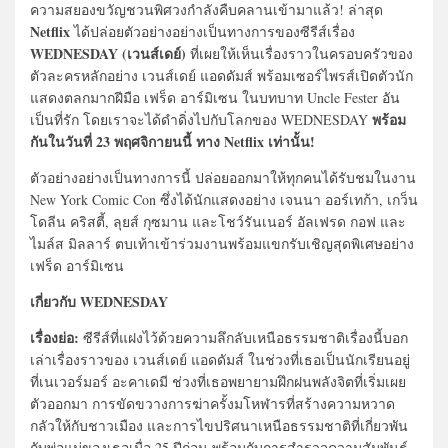
ความสยองขวัญชวนพิศวงกำลังคืบคลานเข้ามาแล้ว! ล่าสุด
Netflix
ได้ปล่อยตัวอย่างอย่างเป็นทางการของซีรีส์เรื่อง
WEDNESDAY (เวนส์เดย์)
ที่เผยให้เห็นเรื่องราวในครอบครัวของ
ตัวละครหลักอย่าง เวนส์เดย์ แอดดัมส์ พร้อมเซอร์ไพรส์เปิดตัวนัก
แสดงตลกมากฝีมือ เฟร็ด อาร์มิเซน ในบทบาท Uncle Fester อัน
พร้อม
เป็นที่รัก โดยเราจะได้ดำดิ่งไปกับโลกของ WEDNESDAY
กันในวันที่ 23 พฤศจิกายนนี้ ทาง Netflix เท่านั้น!
ตัวอย่างอย่างเป็นทางการนี้ ปล่อยออกมาให้ทุกคนได้รับชมในงาน
New York Comic Con ซึ่งได้นักแสดงอย่าง เจนนา ออร์เทก้า, เกว็น
โดลีน คริสตี้, ลุยส์ กุซมาน และโชว์รันเนอร์ อัลเฟรด กอฟ และ
ไมล์ส มิลลาร์ ตบเท้าเข้าร่วมงานพร้อมแขกรับเชิญสุดพิเศษอย่าง
เฟร็ด อาร์มิเซน
เกี่ยวกับ WEDNESDAY
เรื่องย่อ:
ซีรีส์ที่แฝงไว้ด้วยความลึกลับเหนือธรรมชาติเรื่องนี้บอก
เล่าเรื่องราวของ เวนส์เดย์ แอดดัมส์ ในช่วงที่เธอเป็นนักเรียนอยู่
ที่เนเวอร์มอร์ อะคาเดมี ช่วงที่เธอพยายามฝึกฝนพลังจิตที่เริ่มเผย
ตัวออกมา การขัดขวางการฆ่าครั้งมโหฬารที่สร้างความหวาด
กลัวให้กับชาวเมือง และการไขปริศนาเหนือธรรมชาติที่เกี่ยวพัน
กับพ่อแม่ของเธอเมื่อ 25 ปีก่อน พร้อมกับการสำรวจความสัมพันธ์