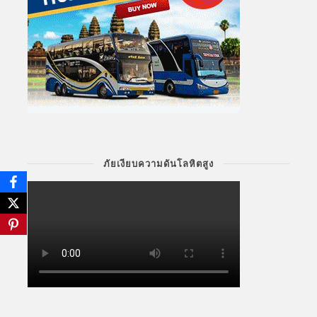
ภัยเงียบความดันโลหิตสูง