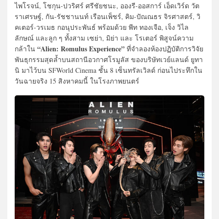
ไพโรจน์, โชกุน-ปวริศร์ ศรีชัยชนะ, อองรี-ออสการ์ เอ็ดเวิร์ด วัต
ราเศรษฐ์, กัน-รัชชานนท์ เรือนเพ็ชร์, คิม-ปัณณธร จิรศาสตร์, วิ
คเตอร์-วรเมธ กอนุประพันธ์ พร้อมด้วย พีท ทองเจือ, เจ็ง วิไล
ลักษณ์ และลูก ๆ ทั้งสาม เซย่า, มิย่า และ โรเตอร์ พิสูจน์ความ
“Alien: Romulus Experience”
กล้าใน
ที่จำลองห้องปฏิบัติการวิจัย
พันธุกรรมสุดล้ำบนสถานีอวกาศโรมูลัส ของบริษัทเวย์แลนด์ ยูทา
นิ มาไว้บน SFWorld Cinema ชั้น 8 เซ็นทรัลเวิลด์ ก่อนไประทึกใน
วันฉายจริง 15 สิงหาคมนี้ ในโรงภาพยนตร์