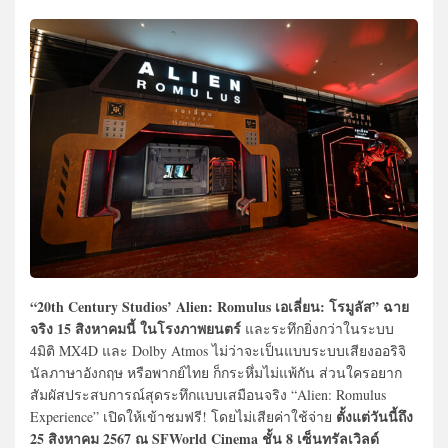
“20th Century Studios’ Alien: Romulus เอเลี่ยน: โรมูลัส” ฉาย
จริง 15 สิงหาคมนี้ ในโรงภาพยนตร์
และระทึกยิ่งกว่าในระบบ
4มิติ MX4D และ Dolby Atmos ไม่ว่าจะเป็นแบบระบบเสียงออริจิ
นัลภาษาอังกฤษ หรือพากย์ไทย ก็กระหึ่มไม่แพ้กัน ส่วนใครอยาก
สัมผัสประสบการณ์สุดระทึกแบบเสมือนจริง “Alien: Romulus
ตั้งแต่วันนี้ถึง
Experience” เปิดให้เข้าชมฟรี! โดยไม่เสียค่าใช้จ่าย
25 สิงหาคม 2567 ณ SFWorld Cinema ชั้น 8 เซ็นทรัลเวิลด์