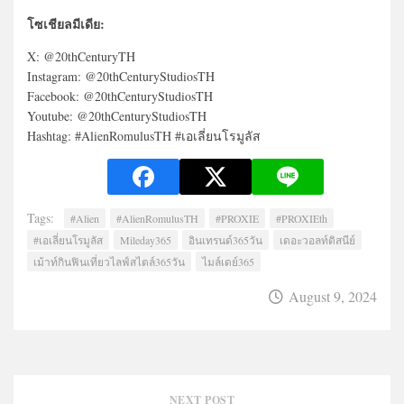
โซเชียลมีเดีย:
X: @20thCenturyTH
Instagram: @20thCenturyStudiosTH
Facebook: @20thCenturyStudiosTH
Youtube: @20thCenturyStudiosTH
Hashtag: #AlienRomulusTH #เอเลี่ยนโรมูลัส
Tags:
#Alien
#AlienRomulusTH
#PROXIE
#PROXIEth
#เอเลี่ยนโรมูลัส
Mileday365
อินเทรนด์365วัน
เดอะวอลท์ดิสนีย์
เม้าท์กินฟินเที่ยวไลฟ์สไตล์365วัน
ไมล์เดย์365
August 9, 2024
NEXT POST