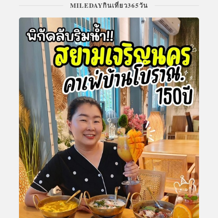
MILEDAYกินเที่ยว365วัน