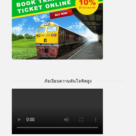
ภัยเงียบความดันโลหิตสูง