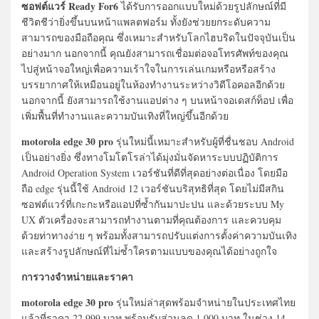
ซอฟต์แวร์ Ready For6
ได้รับการออกแบบใหม่ด้วยรูปลักษณ์ที่มี
ชีวิตชีว่ายิ่งขึ้นบนหน้าแพลตฟอร์ม ทั้งยังช่วยยกระดับความ
สามารถของมือถือคุณ ซึ่งเหมาะสำหรับโลกไฮบริดในปัจจุบันเป็น
อย่างมาก นอกจากนี้ คุณยังสามารถเชื่อมต่อจอโทรศัพท์ของคุณ
ไปสู่หน้าจอใหญ่เพื่อความเร้าใจในการเล่นเกมหรือหรือสร้าง
บรรยากาศให้เหมือนอยู่ในห้องทำงานระหว่างวิดีโอคอลอีกด้วย
นอกจากนี้ ยังสามารถใช้งานแอปต่าง ๆ บนหน้าจอเดสก์ท็อป เพื่อ
เพิ่มพื้นที่ทำงานและความบันเทิงที่ใหญ่ขึ้นอีกด้วย
motorola edge 30 pro
รุ่นใหม่นี้เหมาะสำหรับผู้ที่ชื่นชอบ Android
เป็นอย่างยิ่ง ซึ่งทางโมโตโรล่าได้มุ่งมั่นจัดหาระบบปฏิบัติการ
Android Operation System เวอร์ชันที่ดีที่สุดอย่างต่อเนื่อง โดยมือ
ถือ edge รุ่นนี้ใช้ Android 12 เวอร์ชันบริสุทธิที่สุด โดยไม่มีสกิน
ซอฟต์แวร์ที่เกะกะหรือแอปที่ซ้ำกันมาปะปน และด้วยระบบ My
UX ตัวเครื่องจะสามารถทำงานตามที่คุณต้องการ และควบคุม
ด้วยท่าทางง่าย ๆ พร้อมทั้งสามารถปรับแต่งการตั้งค่าความบันเทิง
และสร้างรูปลักษณ์ที่ไม่ซ้ำใครตามแบบของคุณได้อย่างถูกใจ
การวางจำหน่ายและราคา
motorola edge 30 pro
รุ่นใหม่ล่าสุดพร้อมจำหน่ายในประเทศไทย
แล้วที่ราคา 22,999 บาท พร้อมรับส่วนลด 1,000 บาท ในช่วง 14