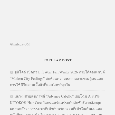
@mileday365
POPULAR POST
ยูนิโคล่ เปิดตัว LifeWear Fall/Winter 2026 ภายใต้คอนเซปต์
“Modern City Feelings” สะท้อนความหลากหลายของผู้คนและ
การใช้ชีวิตผ่านเสื้อผ้าที่ตอบโจทย์ทุกวัน
เสกผมสวยสุขภาพดี “Advance Cabello” เผยโฉม A.S.P®
KITOKO® Hair Care วีแกนแฮร์แคร์ระดับลักชัวรีจากอังกฤษ
ผสานพลังจากธรรมชาติเข้ากับนวัตกรรมที่เข้าใจเส้นผมและ
หนังศีรษะคนเอเชีย ในงาน “A.S.P® SIGNATURE – WHERE