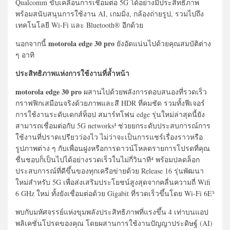
Qualcomm ขับเคลื่อนการเชื่อมต่อ 5G ได้อย่างมีประสิทธิภาพ
พร้อมสนับสนุนการใช้งาน AI, เกมมิ่ง, กล้องถ่ายรูป, รวมไปถึง
เทคโนโลยี Wi-Fi และ Bluetooth® อีกด้วย
motorola edge 30 pro
นอกจากนี้
ยังอัดแน่นไปด้วยคุณสมบัติต่าง
ๆ อาทิ
ประสิทธิภาพแห่งการใช้งานที่ล้ำหน้า
motorola edge 30 pro
ผสานไปด้วยพลังการตอบสนองที่รวดเร็ว
กราฟฟิกเสมือนจริงด้วยภาพและสี HDR ที่คมชัด รวมทั้งฟีเจอร์
การใช้งานระดับเดกส์ท็อป สมาร์ทโฟน edge รุ่นใหม่ล่าสุดนี้ยัง
สามารถเชื่อมต่อกับ 5G networks³ ช่วยยกระดับประสบการณ์การ
ใช้งานที่ปราดเปรียวว่องไว ไม่ว่าจะเป็นการแชร์เรื่องราวหรือ
รูปภาพต่าง ๆ กับเพื่อนฝูงหรือการดาวน์โหลดรายการโปรดที่คุณ
ชื่นชอบก็เป็นไปได้อย่างรวดเร็วในไม่กี่วินาที⁴ พร้อมปลดล็อก
ประสบการณ์ที่ดีขึ้นของทุกเครือข่ายด้วย Release 16 รุ่นพัฒนา
ใหม่สำหรับ 5G เพื่อส่งเสริมประโยชน์สูงสุดจากคลื่นความถี่ Wifi
6 GHz ใหม่ ทั้งยังเชื่อมต่อด้วย Gigabit ที่รวดเร็วขึ้นโดย Wi-Fi 6E⁵
พบกับมหัศจรรย์แห่งขุมพลังประสิทธิภาพที่แรงขึ้น 4 เท่าบนแอป
พลิเคชั่นโปรดของคุณ โดยผสานการใช้งานปัญญาประดิษฐ์ (AI)