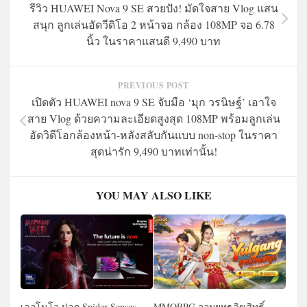
รีวิว HUAWEI Nova 9 SE สวยปัง! มัดใจสาย Vlog แสน
สนุก ลูกเล่นอัดวีดิโอ 2 หน้าจอ กล้อง 108MP จอ 6.78
นิ้ว ในราคาแสนดี 9,490 บาท
PREVIOUS POST
เปิดตัว HUAWEI nova 9 SE จับมือ ‘มุก วรนิษฐ์’ เอาใจ
สาย Vlog ด้วยความละเอียดสูงสุด 108MP พร้อมลูกเล่น
อัดวิดีโอกล้องหน้า-หลังสลับกันแบบ non-stop ในราคา
สุดน่ารัก 9,490 บาทเท่านั้น!
YOU MAY ALSO LIKE
เลอโนโว ปลุก Spider-Senses
MMORPG จอมยุทธลิขสิทธิ์