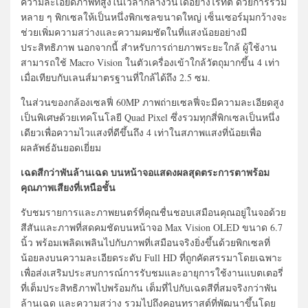
ความละเอียดภาพที่สูงในเวลากลางวันได้อย่างไร้ที่ติ ด้วยการรวม
หลาย ๆ พิกเซลให้เป็นหนึ่งพิกเซลขนาดใหญ่ เซ็นเซอร์มุมกว้างจะ
ช่วยเพิ่มความสว่างและความคมชัดในที่แสงน้อยอย่างมี
ประสิทธิภาพ นอกจากนี้ สำหรับการถ่ายภาพระยะใกล้ ผู้ใช้งาน
สามารถใช้ Macro Vision ในตัวเครื่องเข้าใกล้วัตถุมากขึ้น 4 เท่า
เมื่อเทียบกับเลนส์มาตรฐานที่ใกล้ได้ถึง 2.5 ซม.
ในส่วนของกล้องเซลฟี่ 60MP ภาพถ่ายเซลฟี่จะมีความละเอียดสูง
เป็นพิเศษด้วยเทคโนโลยี Quad Pixel ซึ่งรวมทุกสี่พิกเซลเป็นหนึ่ง
เดียวเพื่อความไวแสงที่ดีขึ้นถึง 4 เท่าในสภาพแสงที่น้อยเพื่อ
ผลลัพธ์อันยอดเยี่ยม
เฉดสีกว่าพันล้านเฉด บนหน้าจอแสดงผลสุดตระการตาพร้อม
คุณภาพเสียงที่เหนือชั้น
รับชมรายการและภาพยนตร์ที่คุณชื่นชอบเสมือนคุณอยู่ในจอด้วย
สีสันและภาพที่สดคมชัดบนหน้าจอ Max Vision OLED ขนาด 6.7
นิ้ว พร้อมเพลิดเพลินไปกับภาพที่เสมือนจริงยิ่งขึ้นด้วยพิกเซลที่
น้อยลงบนความละเอียดระดับ Full HD ที่ถูกคัดสรรมาโดยเฉพาะ
เพื่อส่งเสริมประสบการณ์การรับชมและอายุการใช้งานแบตเตอรี่
ที่เต็มประสิทธิภาพไปพร้อมกัน เต็มที่ไปกับเฉดสีที่สมจริงกว่าพัน
ล้านเฉด และความสว่าง รวมไปถึงคอนทราสต์ที่พัฒนาขึ้นโดย