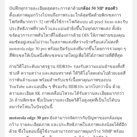
กล้อง 50 MP สองตัว
บันทึกทุกรายละเอียดสุดตระการตาด้วย
ตั้งแต่ภาพมุมกว้างไปจนถึงภาพระยะใกล้สุดขีดด้วยพิกเซลการ
โฟกัสที่มากกว่า 32 เท่าซึ่งใช้การโฟกัสแบบ all-pixel focus และรับ
ประสิทธิภาพที่รวดเร็วและแม่นยำยิ่งขึ้นในทุกสภาพแสง ทั้งยัง
ขจัดอาการภาพสั่นไหวที่ไม่ต้องการด้วย OIS ให้ภาพถ่ายของคุณ
คมชัดอยู่เสมอไม่ว่าจะในสภาพแสงที่สว่างจ้าหรือแสงไม่คงที่
motorola edge 30 pro พร้อมเปิดรับแสงที่มากขึ้นโดยการรวมทุก ๆ
สี่พิกเซลให้เป็นหนึ่งพิกเซลขนาดใหญ่เพื่อให้ได้ภาพถ่ายที่ดีที่สุด
ถ่ายวิดีโอระดับมาตรฐาน HDR10+ รองรับความแม่นยำของทั้งสี
ช่วงสี ความสว่าง และคอนทราสต์ ให้วิดีโอโดดเด่นไปด้วยเฉดสี
กว่าพันล้านเฉด พร้อมสำหรับแชร์เนื้อหาคุณภาพของบน
YouTube และแอปอื่น ๆ ที่รองรับ HDR10+ มากไปกว่านั้น ด้วย
ความละเอียด 8K ภาพเคลื่อนไหวจะได้รับความละเอียดมากกว่า
26 ล้านพิกเซล ซึ่งเป็นความละเอียดวิดีโอสูงสุดที่เป็นไปได้บน
สมาร์ทโฟนในปัจจุบันนี้
motorola edge 30 pro
ยังสามารถจัดการกับปัญหาของกล้องมุม
กว้าง รายละเอียดภาพ และประสิทธิภาพในสภาพแสงน้อยได้ดีอีก
ด้วย ซึ่งในตอนนี้ผู้ใช้งานสามารถถ่ายภาพมุมกว้าง 50MP พร้อม