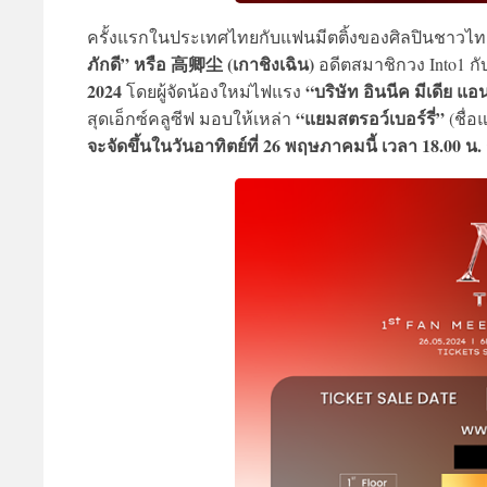
ครั้งแรกในประเทศไทยกับแฟนมีตติ้งของศิลปินชาวไ
ภักดี” หรือ 高卿尘 (เกาชิงเฉิน)
อดีตสมาชิกวง Into1 ก
2024
“บริษัท อินนีค มีเดีย แอ
โดยผู้จัดน้องใหม่ไฟแรง
“แยมสตรอว์เบอร์รี่”
สุดเอ็กซ์คลูซีฟ มอบให้เหล่า
(ชื่
จะจัดขึ้นในวันอาทิตย์ที่ 26 พฤษภาคมนี้ เวลา 18.00