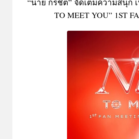
“นาย กรชิต” จัดเต็มความสนุก เ
A
TO MEET YOU” 1ST F