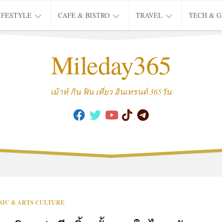
IFESTYLE
CAFE & BISTRO
TRAVEL
TECH & 
IFE
BISTRO
TIEW
Mileday365
HEALTH
THAI
CAFE
HOTEL
INTER
REVIEW
TRIP
เม้าท์ กิน ฟิน เที่ยว อินเทรนด์ 365วัน
MUSIC
&
ARTS
CULTURE
FASHION
&
BEAUTY
MOVIE
SIC & ARTS CULTURE
&
SERIES