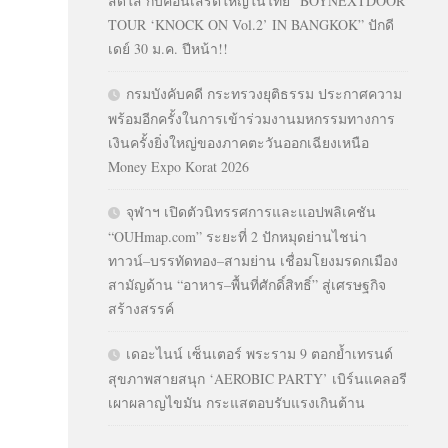
สดใส กับคอนเสิร์ตใหญ่ในไทย “BOYNEXTDOOR
TOUR ‘KNOCK ON Vol.2’ IN BANGKOK” ปักดี
เดย์ 30 ม.ค. ปีหน้า!!
กรมบังคับคดี กระทรวงยุติธรรม ประกาศความ
พร้อมอีกครั้งในการเข้าร่วมงานมหกรรมทางการ
เงินครั้งยิ่งใหญ่ของภาคตะวันออกเฉียงเหนือ
Money Expo Korat 2026
จุฬาฯ เปิดตัวนิทรรศการและแอปพลิเคชัน
“OUHmap.com” ระยะที่ 2 ปักหมุดย่านไชน่า
ทาวน์–บรรทัดทอง–สามย่าน เชื่อมโยงมรดกเมือง
สามัญด้าน “อาหาร–พื้นที่ศักดิ์สิทธิ์” สู่เศรษฐกิจ
สร้างสรรค์
เดอะไนน์ เซ็นเตอร์ พระราม 9 ตอกย้ำเทรนด์
สุขภาพสายสนุก ‘AEROBIC PARTY’ เบิร์นแคลอรี
เผาผลาญไขมัน กระแสตอบรับแรงเกินต้าน