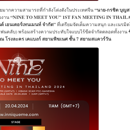
“นาย-กรชิต บุญสถ
ทยมากความสามารถที่กำลังโด่งดังในประเทศจีน
“NINE TO MEET YOU” 1ST FAN MEETING IN THAIL
ับงาน
นด์ เอนเตอร์เทนเมนท์ จํากัด”
ที่เตรียมจัดเต็มความสนุก และเนรมิต
ซ
อแฟนคลับ) พร้อมสร้างความประทับใจแบบไร้ขีดจำกัดตลอดทั้งงาน
 น. ณ โรงละคร เคแบงก์ สยามพิฆเนศ ชั้น 7 สยามสแควร์วัน