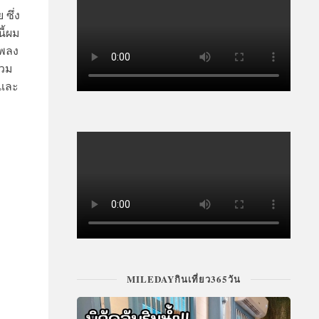
 ซึ่ง
ี้ผม
เพลง
่วม
 และ
MILEDAYกินเที่ยว365วัน