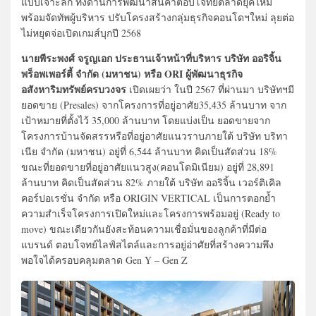
แบบเจาะลึก ทั้งด้านการพัฒนาสินค้าตอบโจทย์ตลาดยุคใหม่
พร้อมจัดทัพผู้บริหาร ปรับโครงสร้างกลุ่มธุรกิจคอนโดฯใหม่ ลุยต่อ
ไม่หยุดจ่อเปิดเกมส์บุกปี 2568
นายพีระพงศ์ จรูญเอก ประธานเจ้าหน้าที่บริหาร บริษัท ออริจิ้น
พร็อพเพอร์ตี้ จำกัด (มหาชน) หรือ ORI ผู้พัฒนาธุรกิจ
อสังหาริมทรัพย์ครบวงจร
เปิดเผยว่า ในปี 2567 ที่ผ่านมา บริษัทฯมี
ยอดขาย (Presales) จากโครงการที่อยู่อาศัย35,435 ล้านบาท จาก
เป้าหมายที่ตั้งไว้ 35,000 ล้านบาท โดยแบ่งเป็น ยอดขายจาก
โครงการบ้านจัดสรรหรือที่อยู่อาศัยแนวราบภายใต้ บริษัท บริทา
เนีย จํากัด (มหาชน) อยู่ที่ 6,544 ล้านบาท คิดเป็นสัดส่วน 18%
ขณะที่ยอดขายที่อยู่อาศัยแนวสูง(คอนโดมิเนียม) อยู่ที่ 28,891
ล้านบาท คิดเป็นสัดส่วน 82% ภายใต้ บริษัท ออริจิ้น เวอร์ติเคิล
คอร์ปอเรชั่น จำกัด หรือ ORIGIN VERTICAL เป็นการตอกย้ำ
ความสำเร็จโครงการเปิดใหม่และโครงการพร้อมอยู่ (Ready to
move) ขณะเดียวกันยังสะท้อนความเชื่อมั่นของลูกค้าที่มีต่อ
แบรนด์ ตอบโจทย์ไลฟ์สไตล์และการอยู่อ่าศัยที่สร้างความพึง
พอใจได้ครอบคลุมตลาด Gen Y – Gen Z