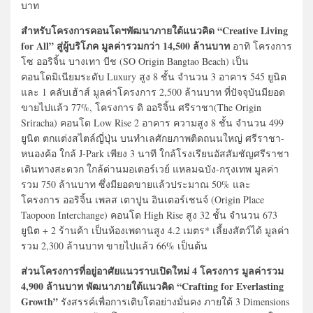
บาท
สำหรับโครงการคอนโดฯพัฒนาภายใต้แนวคิด “Creative Living
for All” สู่ผู้บริโภค มูลค่ารวมกว่า 14,500 ล้านบาท
อาทิ โครงการ
โซ ออริจิ้น บางเทา บีช (SO Origin Bangtao Beach) เป็น
คอนโดมิเนียมระดับ Luxury สูง 8 ชั้น จำนวน 3 อาคาร 545 ยูนิต
และ 1 คลับเฮ้าส์ มูลค่าโครงการ 2,500 ล้านบาท ที่ปัจจุบันมียอด
ขายไปแล้ว 77%, โครงการ ดิ ออริจิ้น ศรีราชา(The Origin
Sriracha) คอนโด Low Rise 2 อาคาร ความสูง 8 ชั้น จำนวน 499
ยูนิต ตกแต่งสไตล์ญี่ปุ่น บนทำเลศักยภาพติดถนนใหญ่ ศรีราชา-
หนองค้อ ใกล้ J-Park เพียง 3 นาที ใกล้โรงเรียนอัสสัมชัญศรีราชา
เดินทางสะดวก ใกล้ด่านมอเตอร์เวย์ แหลมฉบัง-กรุงเทพ มูลค่า
รวม 750 ล้านบาท ซึ่งมียอดขายแล้วประมาณ 50% และ
โครงการ ออริจิ้น เพลส เตาปูน อินเตอร์เชนจ์ (Origin Place
Taopoon Interchange) คอนโด High Rise สูง 32 ชั้น จำนวน 673
ยูนิต + 2 ร้านค้า เป็นห้องเพดานสูง 4.2 เมตร* เลี้ยงสัตว์ได้ มูลค่า
รวม 2,300 ล้านบาท ขายไปแล้ว 66% เป็นต้น
ส่วนโครงการที่อยู่อาศัยแนวราบเปิดใหม่ 4 โครงการ มูลค่ารวม
4,900 ล้านบาท พัฒนาภายใต้แนวคิด “Crafting for Everlasting
Growth”
รังสรรค์เพื่อการเติบโตอย่างมั่นคง ภายใต้ 3 Dimensions