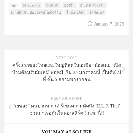
Tags:
Mileday365
ORIGIN
ออริจิ้น
อินเทรนด์365วัน
เม้าท์กินฟินเที่ยวไลฟ์สไตล์365วัน
ไมล์เดย์365
ไลฟ์สไตล์
January 7, 2025
NEXT POST
ครั้งแรกของไทยและใหญ่ที่สุดในเอเชีย “น้องเนย” เปิด
บ้านต้อนรับมัมหมี-พ่อหมี เริ่ม 25 มกราคมนี้ เป็นต้นไป
ที่ ชั้น 5 สยามพารากอน
PREVIOUS POST
“เยซอง” คนปากหวาน! รีเช็กความคิดถึง ‘E.L.F. Thai’
ชวนมาเจอกันในคอนเสิร์ต 8 ก.พ. นี้!!
YOU MAY ALSO LIKE