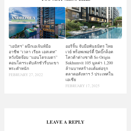
“เอปัสฯ” ผนึกเอเจ้นท์มือ
ออริจิ้น จับมือพันธมิตร ไทย
อาชีพ “เวลา เรียล เอสเตท”
เวย์ พร็อพเพอร์ตี้ ปิดบิ๊กล็อต
หวังปิดจ๊อบ “แอนโดรเมดา”
โควต้าต่างชาติ So Origin
คอนโดฯระดับลักชัวรี่บนเขา
Sukhumvit 105 มูลค่า 1,200
พระตำหนัก
ล้านบาทสร้างแต้มต่อรุก
ตลาดอสังหาฯ 5 ประเทศใน
FEBRUARY 27, 2022
เอเชีย
FEBRUARY 17, 2025
LEAVE A REPLY