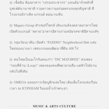
เช็คอิน ห้องอาหาร “เปรมประชากร” แลนด์มาร์กหลักสี่
บุฟเฟ่ต์นานาชาติ รวมดาวความอร่อยครบจบทุกสัญชาติ ที่
โรงแรมมิราเคิล แกรนด์ คอนเวนชั่น
Maguro Group ทำเซอร์ไพรส์ เดินเกมส์ลงตลาดอาหารไทย
เปิดตัวแบรนด์ “หลาย”อาหารอีสานร่วมสมัยรสชาติอีสานแท้ๆ
กลุ่มวัธนเวคิน เปิดตัว “PADDIO” Neighborhood Hub แห่ง
ใหม่ของบางนา เฟสแรกแผนพัฒนาที่ดิน 400 ไร่
คนไทยเป็นอะไรกับคนเก่า! “INC MATAWEE” ส่งเพลง
“รอบที่ล้าน (Loop)” เพลงของคนที่พยายามลืม แต่หัวใจยังวน
กลับไปที่เดิม
OMEGA ฉลองการเปิดบูติกแห่งใหม่ เติมเต็มโลกแห่งเรือน
เวลา ณ ICONSIAM ริมแม่น้ำเจ้าพระยา
MUSIC & ARTS CULTURE