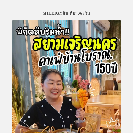
MILEDAYกินเที่ยว365วัน