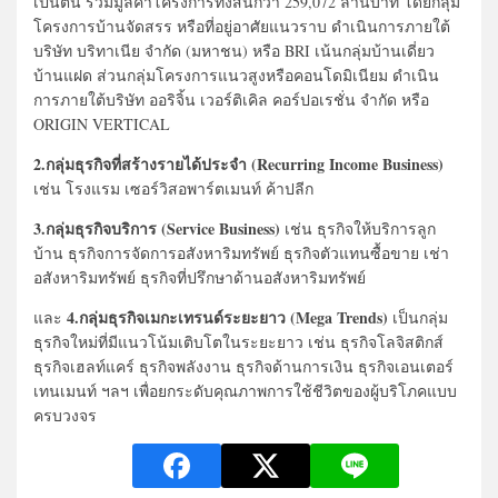
เป็นต้น รวมมูลค่าโครงการทั้งสิ้นกว่า 259,072 ล้านบาท โดยกลุ่ม
โครงการบ้านจัดสรร หรือที่อยู่อาศัยแนวราบ ดำเนินการภายใต้
บริษัท บริทาเนีย จำกัด (มหาชน) หรือ BRI เน้นกลุ่มบ้านเดี่ยว
บ้านแฝด ส่วนกลุ่มโครงการแนวสูงหรือคอนโดมิเนียม ดำเนิน
การภายใต้บริษัท ออริจิ้น เวอร์ติเคิล คอร์ปอเรชั่น จำกัด หรือ
ORIGIN VERTICAL
2.กลุ่มธุรกิจที่สร้างรายได้ประจำ (Recurring Income Business)
เช่น โรงแรม เซอร์วิสอพาร์ตเมนท์ ค้าปลีก
3.กลุ่มธุรกิจบริการ (Service Business)
เช่น ธุรกิจให้บริการลูก
บ้าน ธุรกิจการจัดการอสังหาริมทรัพย์ ธุรกิจตัวแทนซื้อขาย เช่า
อสังหาริมทรัพย์ ธุรกิจที่ปรึกษาด้านอสังหาริมทรัพย์
4.กลุ่มธุรกิจเมกะเทรนด์ระยะยาว (Mega Trends)
และ
เป็นกลุ่ม
ธุรกิจใหม่ที่มีแนวโน้มเติบโตในระยะยาว เช่น ธุรกิจโลจิสติกส์
ธุรกิจเฮลท์แคร์ ธุรกิจพลังงาน ธุรกิจด้านการเงิน ธุรกิจเอนเตอร์
เทนเมนท์ ฯลฯ เพื่อยกระดับคุณภาพการใช้ชีวิตของผู้บริโภคแบบ
ครบวงจร