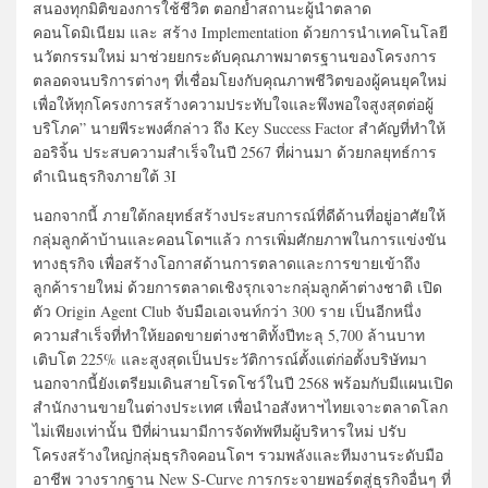
สนองทุกมิติของการใช้ชีวิต ตอกย้ำสถานะผู้นำตลาด
คอนโดมิเนียม และ สร้าง Implementation ด้วยการนำเทคโนโลยี
นวัตกรรมใหม่ มาช่วยยกระดับคุณภาพมาตรฐานของโครงการ
ตลอดจนบริการต่างๆ ที่เชื่อมโยงกับคุณภาพชีวิตของผู้คนยุคใหม่
เพื่อให้ทุกโครงการสร้างความประทับใจและพึงพอใจสูงสุดต่อผู้
บริโภค” นายพีระพงศ์กล่าว ถึง Key Success Factor สำคัญที่ทำให้
ออริจิ้น ประสบความสำเร็จในปี 2567 ที่ผ่านมา ด้วยกลยุทธ์การ
ดำเนินธุรกิจภายใต้ 3I
นอกจากนี้ ภายใต้กลยุทธ์สร้างประสบการณ์ที่ดีด้านที่อยู่อาศัยให้
กลุ่มลูกค้าบ้านและคอนโดฯแล้ว การเพิ่มศักยภาพในการแข่งขัน
ทางธุรกิจ เพื่อสร้างโอกาสด้านการตลาดและการขายเข้าถึง
ลูกค้ารายใหม่ ด้วยการตลาดเชิงรุกเจาะกลุ่มลูกค้าต่างชาติ เปิด
ตัว Origin Agent Club จับมือเอเจนท์กว่า 300 ราย เป็นอีกหนึ่ง
ความสำเร็จที่ทำให้ยอดขายต่างชาติทั้งปีทะลุ 5,700 ล้านบาท
เติบโต 225% และสูงสุดเป็นประวัติการณ์ตั้งแต่ก่อตั้งบริษัทมา
นอกจากนี้ยังเตรียมเดินสายโรดโชว์ในปี 2568 พร้อมกับมีแผนเปิด
สำนักงานขายในต่างประเทศ เพื่อนำอสังหาฯไทยเจาะตลาดโลก
ไม่เพียงเท่านั้น ปีที่ผ่านมามีการจัดทัพทีมผู้บริหารใหม่ ปรับ
โครงสร้างใหญ่กลุ่มธุรกิจคอนโดฯ รวมพลังและทีมงานระดับมือ
อาชีพ วางรากฐาน New S-Curve การกระจายพอร์ตสู่ธุรกิจอื่นๆ ที่