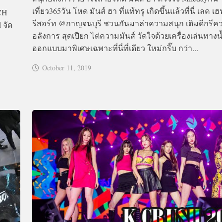
เที่ยว365วัน โหด มันส์ ฮา ที่แท้ทรู เกิดขึ้นแล้วที่นี่ เลค เฮ
WCH
รีสอร์ท @กาญจนบุรี ชวนกันมาล่าความสนุก เติมดีกรีค
 จัด
อลังการ สุดเปียก ไต่ความมันส์ วัดใจด้วยเครื่องเล่นทางน้ำ
ออกแบบมาพิเศษเฉพาะที่นี่ที่เดียว ใหม่กริ๊บ กว่า...
October 11, 2019