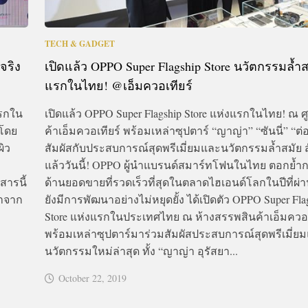
TECH & GADGET
จริง
เปิดแล้ว OPPO Super Flagship Store นวัตกรรมล้ำส
แรกในไทย! @เอ็มควอเทียร์
แรกใน
เปิดแล้ว OPPO Super Flagship Store แห่งแรกในไทย! ณ ศ
 โดย
ค้าเอ็มควอเทียร์ พร้อมเหล่าซุปตาร์ “ญาญ่า” “ซันนี่” “ต่
ผิว
สัมผัสกับประสบการณ์สุดพรีเมี่ยมและนวัตกรรมล้ำสมัย ส
แล้ววันนี้! OPPO ผู้นำแบรนด์สมาร์ทโฟนในไทย ตอกย้ำ
ารนี้
ด้านยอดขายที่รวดเร็วที่สุดในตลาดไฮเอนด์โลกในปีที่ผ
้าจาก
ยังมีการพัฒนาอย่างไม่หยุดยั้ง ได้เปิดตัว OPPO Super Fla
Store แห่งแรกในประเทศไทย ณ ห้างสรรพสินค้าเอ็มควอเ
พร้อมเหล่าซุปตาร์มาร่วมสัมผัสประสบการณ์สุดพรีเมี่ย
นวัตกรรมใหม่ล่าสุด ทั้ง “ญาญ่า อุรัสยา...
October 22, 2019