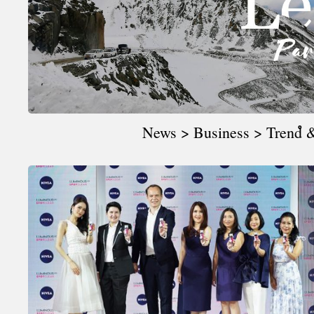
A
News > Business > Trendํ &