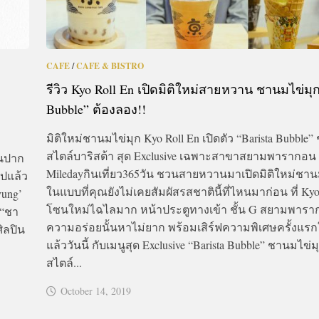
CAFE
/
CAFE & BISTRO
รีวิว Kyo Roll En เปิดมิติใหม่สายหวาน ชานมไข่มุก
Bubble” ต้องลอง!!
มิติใหม่ชานมไข่มุก Kyo Roll En เปิดตัว “Barista Bubble
สไตล์บาริสต้า สุด Exclusive เฉพาะสาขาสยามพารากอน
านปาก
Miledayกินเที่ยว365วัน ชวนสายหวานมาเปิดมิติใหม่ชาน
ไปแล้ว
ในแบบที่คุณยังไม่เคยสัมผัสรสชาตินี้ที่ไหนมาก่อน ที่ Kyo
yung’
โซนใหม่ไฉไลมาก หน้าประตูทางเข้า ชั้น G สยามพาร
 “ชา
ความอร่อยนั้นหาไม่ยาก พร้อมเสิร์ฟความพิเศษครั้งแร
ิลปิน
แล้ววันนี้ กับเมนูสุด Exclusive “Barista Bubble” ชานมไข่ม
สไตล์...
October 14, 2019