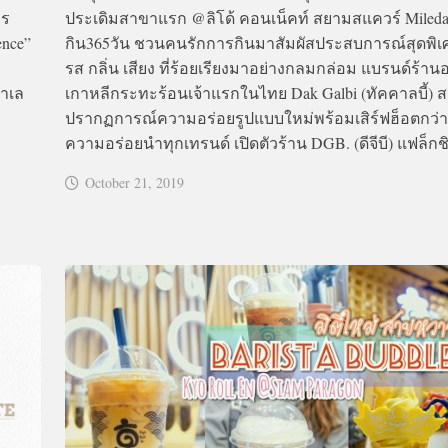
าร
ประเดิมสาขาแรก @ลิโด้ คอนเน็คท์ สยามสแควร์ Mile
ence”
กิน365วัน ชวนคนรักการกินมาสัมผัสประสบการณ์สุดพิเศษ
รส กลิ่น เสียง ที่ร้อยเรียงมาอย่างกลมกล่อม แบรนด์ร้า
ำเล
เกาหลีกระทะร้อนเจ้าแรกในไทย Dak Galbi (ทัคคาลบี้) ส
ปรากฏการณ์ความอร่อยรูปแบบใหม่พร้อมเสิร์ฟฮ็อตกว่า
ความอร่อยนำทุกเทรนด์ เปิดตัวร้าน DGB. (ดีจีบี) แฟล็กชิ
October 21, 2019