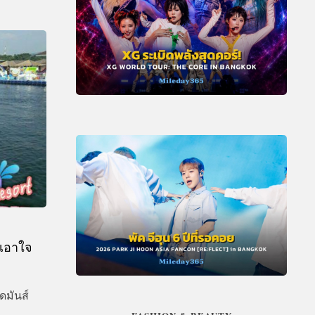
บ เอาใจ
ุดมันส์