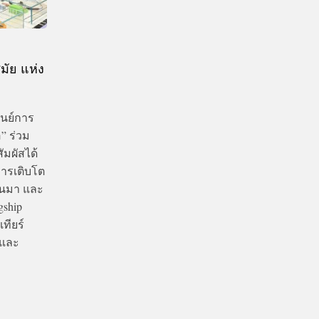
มัย แห่ง
ูนย์การ
อ” ร่วม
ัมผัสได้
การเติบโต
่านมา และ
gship
ทียร์
มและ