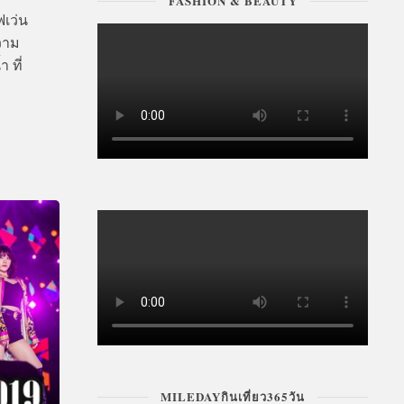
FASHION & BEAUTY
ฟเว่น
วาม
 ที่
MILEDAYกินเที่ยว365วัน