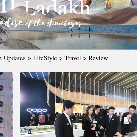
CTIVITIES
&
EVENT
DEAL
 Updates > LifeStyle > Travel > Review