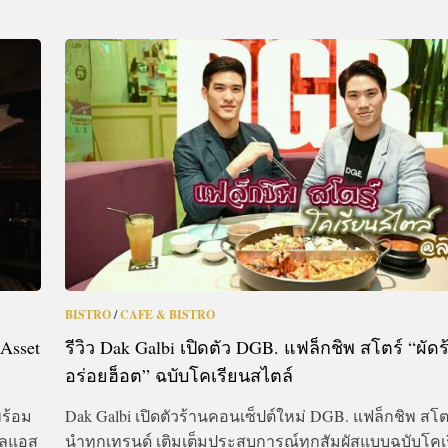
BISTRO
/
CAFE & BISTRO
Asset
รีวิว Dak Galbi เปิดตัว DGB. แฟล็กชิพ สโตร์ “ผั
อร่อยฮ็อต” ฉบับโคเรียนสไตล์
พร้อม
Dak Galbi เปิดตัวร้านคอนเซ็ปต์ใหม่ DGB. แฟล็กชิพ สโต
ียลแอส
นำทุกเทรนด์ เติมเต็มประสบการณ์ทุกสัมผัสแบบฉบับโคเ