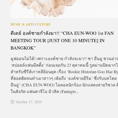
MUSIC & ARTS CULTURE
ดีเดย์ องค์ชายกำลังมา!! “CHA EUN-WOO 1st FAN
MEETING TOUR [JUST ONE 10 MINUTE] IN
BANGKOK”
มูฟออนไม่ได้! เพราะองค์ชาย กำลังจะมา!! ชา อึนอู ชวนอ่
‘สปอยล์แฟนมีตติ้ง’ ก่อนเจอกัน 23 ตุลาคมนี้ รูดม่านปิดฉาก
สำหรับซีรีส์เกาหลีย้อนยุค เรื่อง ‘Rookie Historian Goo Hae R
ที่ฮอตฮิตจนทำเอาสาวๆ เพ้อถึง ‘องค์ชายอีริม’ ซึ่งรับบทโดย
อึนอู” (CHA EUN-WOO) ไอดอลนักร้อง-นักแสดงสายวิชวล ศ
ในสังกัด แฟนตาจีโอ มิวสิค (Fantagio...
October 17, 2019