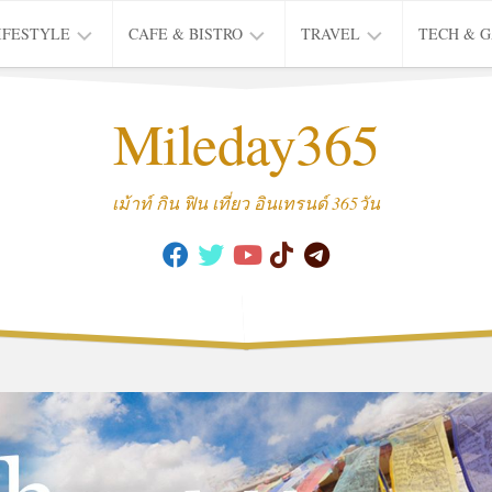
IFESTYLE
CAFE & BISTRO
TRAVEL
TECH & 
IFE
BISTRO
TIEW
Mileday365
HEALTH
THAI
CAFE
HOTEL
INTER
REVIEW
TRIP
เม้าท์ กิน ฟิน เที่ยว อินเทรนด์ 365วัน
MUSIC
&
ARTS
CULTURE
FASHION
&
BEAUTY
MOVIE
&
SERIES