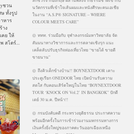
ลักชัวรีจากอังกฤษ ผสานพลังจากธรรมชาติเข้ากับ
dayชวน
นวัตกรรมที่เข้าใจเส้นผมและหนังศีรษะคนเอเชีย
 ทั้งรูป
ในงาน “A.S.P® SIGNATURE – WHERE
นอาหาร
COLOUR MEETS CARE”
ร้าง
เคย ให้
ททท. ร่วมมือกับ จุฬาลงกรณ์มหาวิทยาลัย จัด
พ สโตร์...
สัมมนาทางวิชาการและการตลาดเชิงรุก แนะ
เคล็ดลับปรับธุรกิจท่องเที่ยวไทย “ขายได้ ขายดี
ขายนาน”
ถึงคิวเด็กข้างบ้าน!! BOYNEXTDOOR เคาะ
ประตูเรียก ONEDOOR ไทย เปิดบ้านรับความ
สดใส กับคอนเสิร์ตใหญ่ในไทย “BOYNEXTDOOR
TOUR ‘KNOCK ON Vol.2’ IN BANGKOK” ปักดี
เดย์ 30 ม.ค. ปีหน้า!!
กรมบังคับคดี กระทรวงยุติธรรม ประกาศความ
พร้อมอีกครั้งในการเข้าร่วมงานมหกรรมทางการ
เงินครั้งยิ่งใหญ่ของภาคตะวันออกเฉียงเหนือ