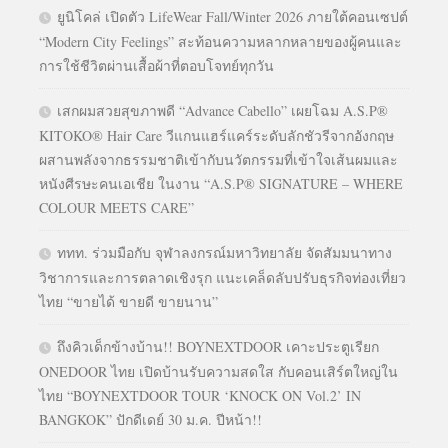
ยูนิโคล่ เปิดตัว LifeWear Fall/Winter 2026 ภายใต้คอนเซปต์
“Modern City Feelings” สะท้อนความหลากหลายของผู้คนและ
การใช้ชีวิตผ่านเสื้อผ้าที่ตอบโจทย์ทุกวัน
เสกผมสวยสุขภาพดี “Advance Cabello” เผยโฉม A.S.P®
KITOKO® Hair Care วีแกนแฮร์แคร์ระดับลักชัวรีจากอังกฤษ
ผสานพลังจากธรรมชาติเข้ากับนวัตกรรมที่เข้าใจเส้นผมและ
หนังศีรษะคนเอเชีย ในงาน “A.S.P® SIGNATURE – WHERE
COLOUR MEETS CARE”
ททท. ร่วมมือกับ จุฬาลงกรณ์มหาวิทยาลัย จัดสัมมนาทาง
วิชาการและการตลาดเชิงรุก แนะเคล็ดลับปรับธุรกิจท่องเที่ยว
ไทย “ขายได้ ขายดี ขายนาน”
ถึงคิวเด็กข้างบ้าน!! BOYNEXTDOOR เคาะประตูเรียก
ONEDOOR ไทย เปิดบ้านรับความสดใส กับคอนเสิร์ตใหญ่ใน
ไทย “BOYNEXTDOOR TOUR ‘KNOCK ON Vol.2’ IN
BANGKOK” ปักดีเดย์ 30 ม.ค. ปีหน้า!!