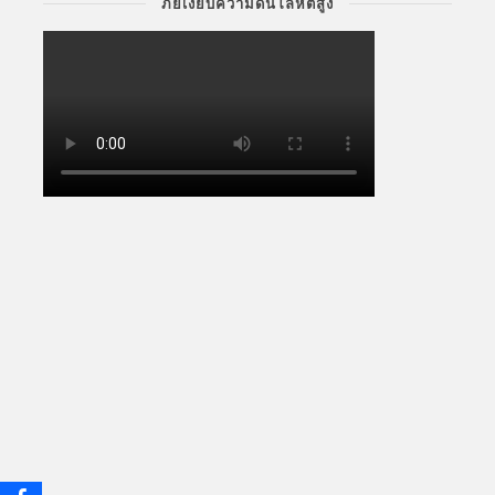
ภัยเงียบความดันโลหิตสูง