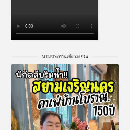
MILEDAYกินเที่ยว365วัน