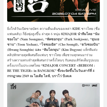
82DE
ยิ่งใกล้วันเปิดขายบัตร ความตื่นเต้นของเหล่า
ชาวไทย (ชื่อ
82MAJOR นำทีมโดย “นัม
แฟนคลับ) ก็ยิ่งพุ่งสูงขึ้น ล่าสุด 6 หนุ่ม
ซองโม” (Nam Seongmo), “พัคซอกจุน” (Park Seokjoon), “ยุนเย
ชาน” (Yoon Yechan), “โชซองอิล” (Cho Seongil), “ฮวังซองบิน”
(Hwang Seongbin) และ “คิมโดกยุน” (Kim Dogyun)
แท็กทีมส่ง
คลิปทักทายสุดพิเศษถึงแฟนๆ ชาวไทย เพื่อชวนทุกคนมาร่วม
สร้างความทรงจำสุดพิเศษกว่าครั้งไหนๆ กับคอนเสิร์ตเต็มรูปแบบ
“82MAJOR CONCERT <BEBEOM :
ครั้งแรกในประเทศไทย
BE THE TIGER> in BANGKOK” ซึ่งจะจัดขึ้นในวันเสาร์ที่ 4
กรกฎาคม 2569 ณ ไอเดีย ไลฟ์, บราโว่ บีเคเค