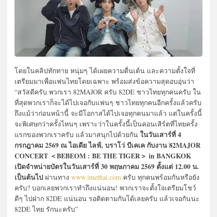
โดยในคลิปทักทาย หนุ่มๆ ได้เผยความตื่นเต้น และความตั้งใจที่
เตรียมมาเพื่อแฟนไทยโดยเฉพาะ พร้อมส่งข้อความสุดอบอุ่นว่า
“สวัสดีครับ พวกเรา 82MAJOR ครับ 82DE ชาวไทยทุกคนครับ ใน
ที่สุดพวกเราก็จะได้ไปเจอกับแฟนๆ ชาวไทยทุกคนอีกครั้งแล้วครับ
ถึงแม้ว่าก่อนหน้านี้ จะมีโอกาสได้ไปเจอทุกคนมาแล้ว แต่ในครั้งนี้
จะพิเศษกว่าครั้งไหนๆ เพราะว่าในครั้งนี้เป็นคอนเสิร์ตที่ไทยครั้ง
ในวันเสาร์ที่ 4
แรกของพวกเราครับ แล้วมาสนุกไปด้วยกัน
กรกฎาคม 2569 ณ ไอเดีย ไลฟ์, บราโว่ บีเคเค กับงาน 82MAJOR
CONCERT ＜BEBEOM : BE THE TIGER＞ in BANGKOK
เปิดจำหน่ายบัตรในวันเสาร์ที่ 30 พฤษภาคม 2569 ตั้งแต่ 12.00 น.
เป็นต้นไป
ผ่านทาง
www.imethai.com
ครับ ทุกคนพร้อมกันหรือยัง
ครับ? บอกเลยพวกเราทำถึงแน่นอน! พวกเราจะตั้งใจเตรียมโชว์
ดีๆ ไปฝาก 82DE แน่นอน รอติดตามกันได้เลยครับ แล้วเจอกันนะ
82DE ไทย รักนะครับ”