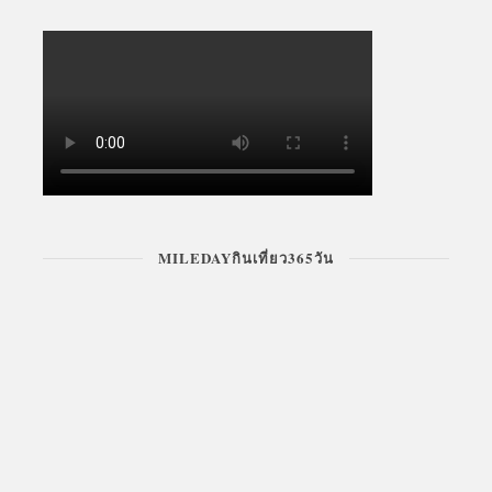
MILEDAYกินเที่ยว365วัน