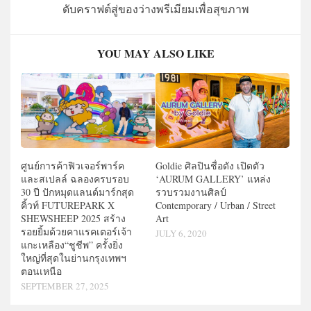
ดับคราฟต์สู่ของว่างพรีเมียมเพื่อสุขภาพ
YOU MAY ALSO LIKE
ศูนย์การค้าฟิวเจอร์พาร์ค
Goldie ศิลปินชื่อดัง เปิดตัว
และสเปลล์ ฉลองครบรอบ
‘AURUM GALLERY’ แหล่ง
30 ปี ปักหมุดแลนด์มาร์กสุด
รวบรวมงานศิลป์
คิ้วท์ FUTUREPARK X
Contemporary / Urban / Street
SHEWSHEEP 2025 สร้าง
Art
รอยยิ้มด้วยคาแรคเตอร์เจ้า
JULY 6, 2020
แกะเหลือง“ชูชีพ” ครั้งยิ่ง
ใหญ่ที่สุดในย่านกรุงเทพฯ
ตอนเหนือ
SEPTEMBER 27, 2025