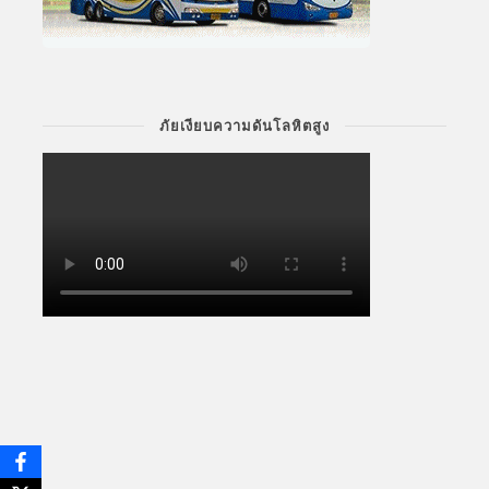
ภัยเงียบความดันโลหิตสูง