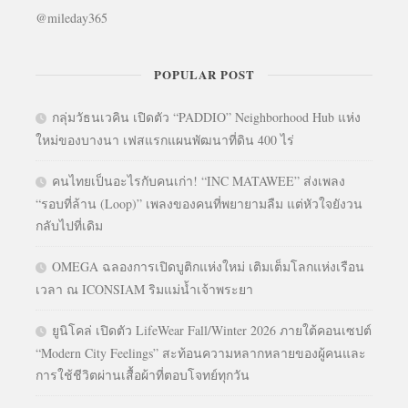
@mileday365
POPULAR POST
กลุ่มวัธนเวคิน เปิดตัว “PADDIO” Neighborhood Hub แห่ง
ใหม่ของบางนา เฟสแรกแผนพัฒนาที่ดิน 400 ไร่
คนไทยเป็นอะไรกับคนเก่า! “INC MATAWEE” ส่งเพลง
“รอบที่ล้าน (Loop)” เพลงของคนที่พยายามลืม แต่หัวใจยังวน
กลับไปที่เดิม
OMEGA ฉลองการเปิดบูติกแห่งใหม่ เติมเต็มโลกแห่งเรือน
เวลา ณ ICONSIAM ริมแม่น้ำเจ้าพระยา
ยูนิโคล่ เปิดตัว LifeWear Fall/Winter 2026 ภายใต้คอนเซปต์
“Modern City Feelings” สะท้อนความหลากหลายของผู้คนและ
การใช้ชีวิตผ่านเสื้อผ้าที่ตอบโจทย์ทุกวัน