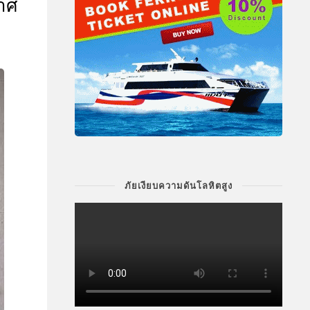
กาศ
ภัยเงียบความดันโลหิตสูง