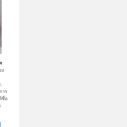
ศ
อง
,
มการ
ชื่อ
ิ