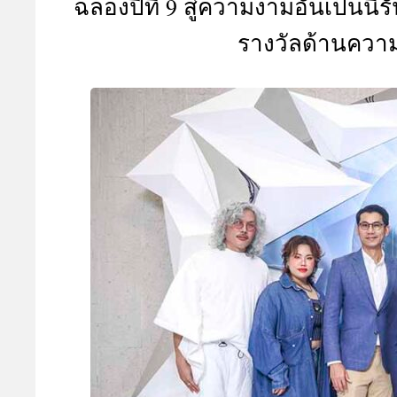
ฉลองปีที่ 9 สู่ความงามอันเป็นนิ
A
รางวัลด้านความง