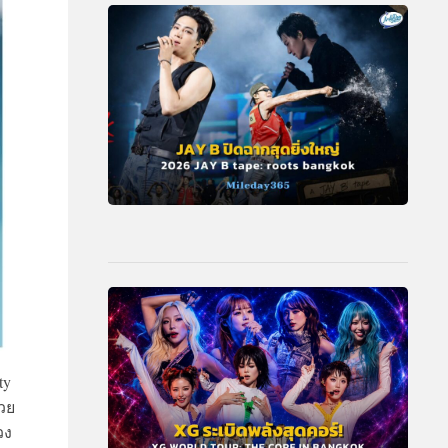
ty
สวย
วง