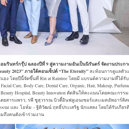
รินทร์กรุ๊ป ฉลองปีที่ 9 สู่ความงามอันเป็นนิรันดร์ จัดงานประกา
eauty 2023” ภายใต้คอนเซ็ปต์ “The Eternity”
สะท้อนการดูแลตัวเ
ยปีนี้จัดขึ้นที่ Rin at Raintree โดยมี แบรนด์ความงามที่ได้รับ
ial Care, Body Care, Dental Care, Organic, Hair, Makeup, Purfume
nic, Beauty Hospital, Beauty Innovation ตัดสินให้คะแนนโดยคณะกรร
ตยสารแพรว, รพี ชูสุวรรณ บิวตี้อินฟลูเอนเซอร์และเมคอัพอาร์ติสต์
roctar และ โอห์ม – ฐิติวัฒน์ ฤทธิ์ประเสริฐ นักแสดง โดยได้รับเกียรต
มถึงคนดังเข้าร่วมงาน