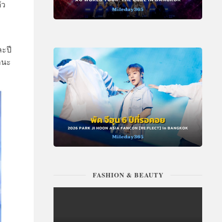
ัว
ละปี
านะ
FASHION & BEAUTY