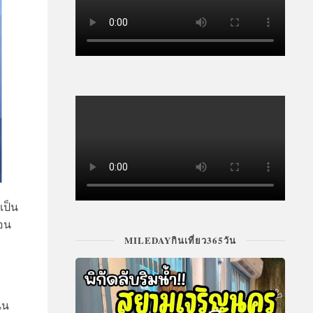
เป็น
คอน
MILEDAYกินเที่ยว365วัน
นน