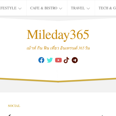
IFESTYLE
CAFE & BISTRO
TRAVEL
TECH & 
IFE
BISTRO
TIEW
Mileday365
HEALTH
THAI
CAFE
HOTEL
INTER
REVIEW
TRIP
เม้าท์ กิน ฟิน เที่ยว อินเทรนด์ 365วัน
MUSIC
&
ARTS
CULTURE
FASHION
&
BEAUTY
MOVIE
SOCIAL
&
SERIES