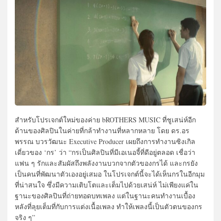
สำหรับโปรเจกต์ใหม่ของค่าย bROTHERS MUSIC ที่ชูเสน่ห์อีก
ด้านของศิลปินในค่ายที่กล้าทำงานที่หลากหลาย โดย ดร.อร
พรรณ บวรวัฒนะ Executive Producer เผยถึงการทำงานซิงเกิล
เดี่ยวของ ‘กร’ ว่า “กรเป็นศิลปินที่มีเอเนอจี้ที่ดีอยู่ตลอด เชื่อว่า
แฟน ๆ รักและสัมผัสถึงพลังงานบวกจากตัวของกรได้ และกรยัง
เป็นคนที่พัฒนาตัวเองอยู่เสมอ ในโปรเจกต์นี้จะได้เห็นกรในอีกมุม
ที่น่าสนใจ ซึ่งมีความเติบโตและเต็มไปด้วยเสน่ห์ ไม่เพียงแค่ใน
ฐานะของศิลปินที่ถ่ายทอดบทเพลง แต่ในฐานะคนทำงานเบื้อง
หลังที่ลุยเต็มที่กับการแต่งเนื้อเพลง ทำให้เพลงนี้เป็นตัวตนของกร
จริง ๆ”