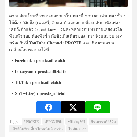
ความอ่อนโยนที่ถ่ายทอดออกมาในเพลงนี้ ชวนตกแฟนเพลงซ้ำ ๆ
ให้ต้อง ‘คิดถึง (เพลงนี้) อีกแล้ว’ และอยากที่จะกลับมาฟังเพลง
‘คิดถึงอีกแล้ว (kt eek laew)’ วันละหลายรอบ ทำตามเสียงหัวใจ
‘กร’
ฟังแล้วชอบ ต้องฟังซ้ำ กับซิงเกิลเดี่ยวของ
ฟังและชม MV
YouTube Channel: PROXIE
พร้อมกันที่
และ ติดตามความ
เคลื่อนไหวของวงได้ที่
Facebook : proxie.officialth
•
• Instagram : proxie.officialth
• TikTok : proxie.officialth
• X (Twitter) : proxie_official
Tags:
#PROXIE
#PROXIEth
Mileday365
อินเทรนด์365วัน
เม้าท์กินฟินเที่ยวไลฟ์สไตล์365วัน
ไมล์เดย์365