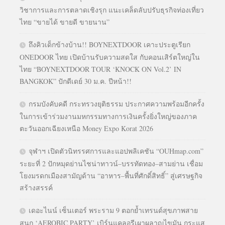
วิชาการและการตลาดเชิงรุก แนะเคล็ดลับปรับธุรกิจท่องเที่ยว
ไทย “ขายได้ ขายดี ขายนาน”
ถึงคิวเด็กข้างบ้าน!! BOYNEXTDOOR เคาะประตูเรียก
ONEDOOR ไทย เปิดบ้านรับความสดใส กับคอนเสิร์ตใหญ่ใน
ไทย “BOYNEXTDOOR TOUR ‘KNOCK ON Vol.2’ IN
BANGKOK” ปักดีเดย์ 30 ม.ค. ปีหน้า!!
กรมบังคับคดี กระทรวงยุติธรรม ประกาศความพร้อมอีกครั้ง
ในการเข้าร่วมงานมหกรรมทางการเงินครั้งยิ่งใหญ่ของภาค
ตะวันออกเฉียงเหนือ Money Expo Korat 2026
จุฬาฯ เปิดตัวนิทรรศการและแอปพลิเคชัน “OUHmap.com”
ระยะที่ 2 ปักหมุดย่านไชน่าทาวน์–บรรทัดทอง–สามย่าน เชื่อม
โยงมรดกเมืองสามัญด้าน “อาหาร–พื้นที่ศักดิ์สิทธิ์” สู่เศรษฐกิจ
สร้างสรรค์
เดอะไนน์ เซ็นเตอร์ พระราม 9 ตอกย้ำเทรนด์สุขภาพสาย
สนุก ‘AEROBIC PARTY’ เบิร์นแคลอรีเผาผลาญไขมัน กระแส