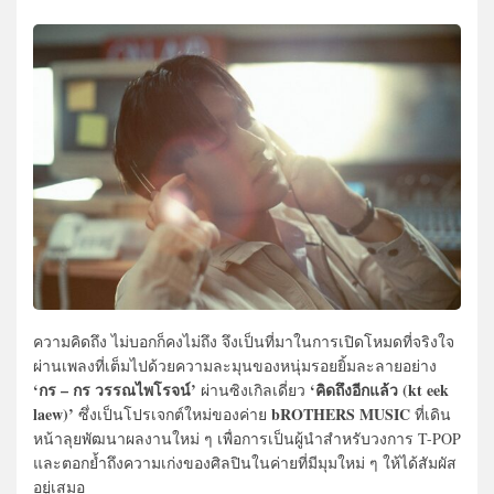
ความคิดถึง ไม่บอกก็คงไม่ถึง จึงเป็นที่มาในการเปิดโหมดที่จริงใจ
ผ่านเพลงที่เต็มไปด้วยความละมุนของหนุ่มรอยยิ้มละลายอย่าง
‘กร – กร วรรณไพโรจน์’
‘คิดถึงอีกแล้ว (kt eek
ผ่านซิงเกิลเดี่ยว
laew)’
bROTHERS MUSIC
ซึ่งเป็นโปรเจกต์ใหม่ของค่าย
ที่เดิน
หน้าลุยพัฒนาผลงานใหม่ ๆ เพื่อการเป็นผู้นำสำหรับวงการ T-POP
และตอกย้ำถึงความเก่งของศิลปินในค่ายที่มีมุมใหม่ ๆ ให้ได้สัมผัส
อยู่เสมอ