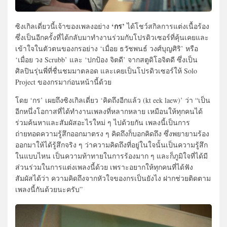
‘กร’
ซิงเกิลเดี่ยวนี้เจ้าของเพลงอย่าง
ได้โชว์สกิลการแต่งเนื้อร้อง
ซึ่งเป็นอีกครั้งที่ได้กลับมาทำงานร่วมกับโปรดิวเซอร์ที่คุ้นเคยและ
เข้าใจในตัวตนของกรอย่าง ‘เมื่อย ธวัชพนธ์ วงศ์บุญศิริ’ หรือ
‘เมื่อย วง Scrubb’ และ ‘ปกป้อง จิตดี’ จากสตูดิโอจิตดี ซึ่งเป็น
ศิลปินรุ่นพี่ที่ชื่นชมมาตลอด และเคยเป็นโปรดิวเซอร์ให้ Solo
Project ของกรมาก่อนหน้านี้ด้วย
โดย ‘กร’ เผยถึงซิงเกิลเดี่ยว ‘คิดถึงอีกแล้ว (kt eek laew)’ ว่า “เป็น
อีกหนึ่งโอกาสที่ได้ทำงานเพลงที่หลากหลาย เหมือนให้ทุกคนได้
ร่วมค้นหาและสัมผัสอะไรใหม่ ๆ ไปด้วยกัน เพลงนี้เป็นการ
ถ่ายทอดความรู้สึกออกมาตรง ๆ คิดถึงก็บอกคิดถึง ซึ่งพยายามร้อง
ออกมาให้ได้รู้สึกจริง ๆ ว่าความคิดถึงที่อยู่ในใจนั้นเป็นความรู้สึก
ในแบบไหน เป็นความท้าทายในการร้องมาก ๆ และก็ภูมิใจที่ได้มี
ส่วนร่วมในการแต่งเพลงนี้ด้วย เพราะอยากให้ทุกคนที่ได้ฟัง
สัมผัสได้ว่า ความคิดถึงจากหัวใจของกรเป็นยังไง ฝากช่วยติดตาม
เพลงนี้กันด้วยนะครับ”