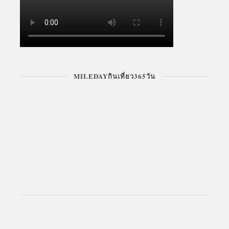
MILEDAYกินเที่ยว365วัน