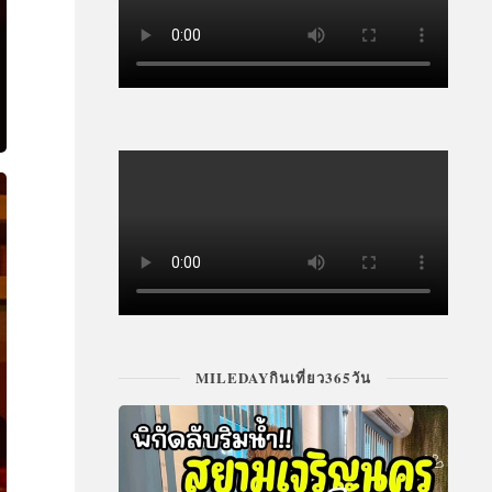
MILEDAYกินเที่ยว365วัน