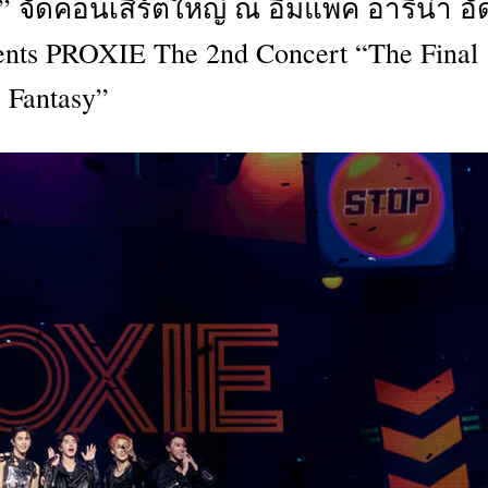
 จัดคอนเสิร์ตใหญ่ ณ อิมแพ็ค อารีน่า อั
CTIVITIES
ts PROXIE The 2nd Concert “The Final
&
EVENT
Fantasy”
DEAL