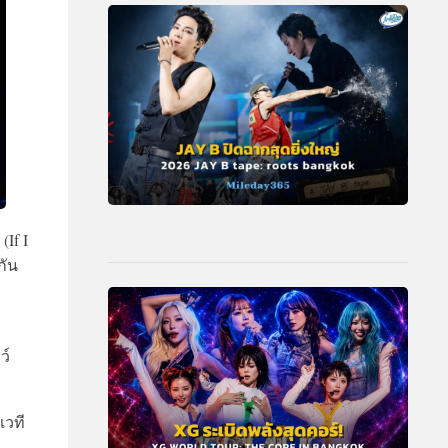
(If I
กัน
ว์
เวที