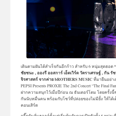
เดินตามฝันได้สำเร็จกันอีกก้าว สำหรับ 6 หนุ่มสุดฮอต
ชัยชนะ , อองรี ออสการ์ เอ็ดเวิร์ด วัตราเศรษฐ์ , กัน 
จิรศาสตร์ จากค่าย bROTHERS MUSIC
ที่มายืนอย่า
PEPSI Presents PROXIE The 2nd Concert “The Final Fanta
ฝากความสนุกไว้เมื่อปีก่อน ณ ธันเดอร์โดม โดยครั้งนี
กันนับหมื่นคน พร้อมกับโชว์ที่ปล่อยของไม่มียั้ง ให้ได
คอนเสิร์ต
กรี๊ดกันลั่นฮอลล์ตั้งแต่เริ่มต้นกับการเปิดตัวทั้ง 6 