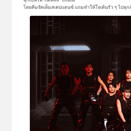
โดยคิมจัดเต็มสเตปแดนซ์ แถมทำให้ใจเต้นรัว ๆ ไปลุกส