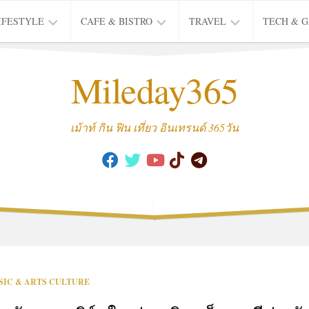
IFESTYLE
CAFE & BISTRO
TRAVEL
TECH & 
IFE
BISTRO
TIEW
Mileday365
HEALTH
THAI
CAFE
HOTEL
INTER
REVIEW
TRIP
เม้าท์ กิน ฟิน เที่ยว อินเทรนด์ 365วัน
MUSIC
&
ARTS
CULTURE
FASHION
&
BEAUTY
MOVIE
SIC & ARTS CULTURE
&
SERIES