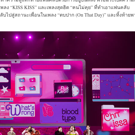
บเพลง “KISS KISS” และเพลงสุดฮิต “คนไม่คุย” ที่ทำเอาแฟนคลับ
ับไปสู่สถานะเพื่อนในเพลง “ตบปาก (On That Day)” และทิ้งท้ายพ