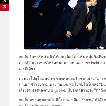
จัดเต็มในพาร์ทเปิดตัวได้แบบเต็มอิ่ม แต่ 6 หนุ่มยังเติม
Cloud)” และเซอร์ไพร์สหนักมากกับเพลง “99 Problems” 
เลยทีเดียว
ก่อนจะไปสู่โหมดซึม ๆ ของคนแอบรักจากเพลง “อาจจะ
ทำเอาเศร้าไปตามเพลง ก่อนจะพีคไปกับโชว์เพลง “Die
เสียงอันทรงพลังกับ High Note ที่บอกเลยว่าอองรีทำถ
“คิม”
จัดเต็มความสุขแบบไม่มียั้ง แถม
ยังชวนให้ได้โด
ลุกเป็นไฟ ในเพลง “Drama”