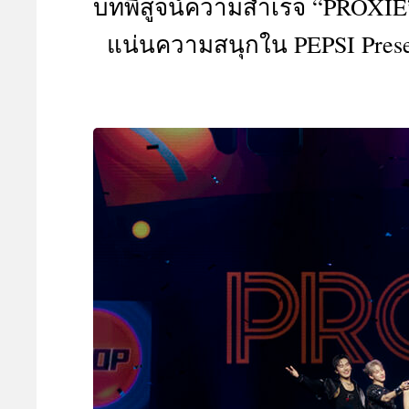
บทพิสูจน์ความสำเร็จ “PROXIE”
A
แน่นความสนุกใน PEPSI Presen