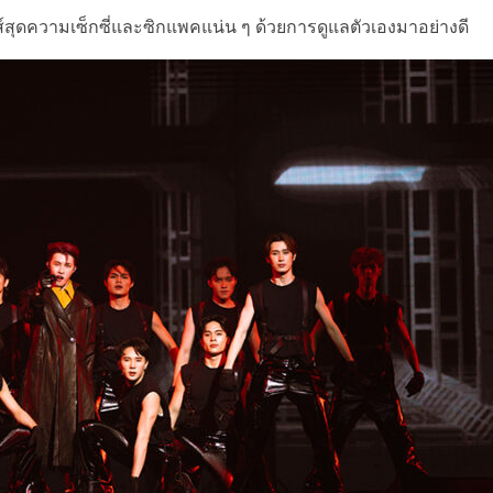
์สุดความเซ็กซี่และซิกแพคแน่น ๆ ด้วยการดูแลตัวเองมาอย่างดี