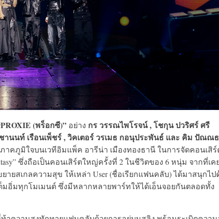
“PROXIE (พร็อกซี)”
กร วรรณไพโรจน์ , โชกุน ปวริศร์ ศรี
อย่าง
รัชชานนท์ เรือนเพ็ชร์ , วิคเตอร์ วรเมธ กอนุประพันธ์ และ คิม ปัณณ
งภาคภูมิใจบนเวทีอิมแพ็ค อารีน่า เมืองทองธานี ในการจัดคอนเสิร์
sy” ซึ่งถือเป็นคอนเสิร์ตใหญ่ครั้งที่ 2 ในชีวิตของ 6 หนุ่ม จากที่เค
้ขยายสเกลความสุข ให้เหล่า User (ชื่อเรียกแฟนคลับ) ได้มาสนุกไป
้เต็มอิ่มทุกโมเมนต์ ซึ่งมีหลากหลายพาร์ทให้ได้เอ็นจอยกันตลอดทั้ง
หนุ่ม ที่ท้าความสูงทักทายแฟนคลับด้วยการอยู่บนสลิง พร้อมระเบิดควา