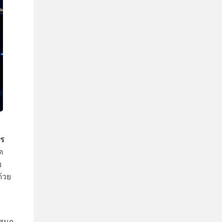
ธร
ต
ย
ด้วย
มสนุก