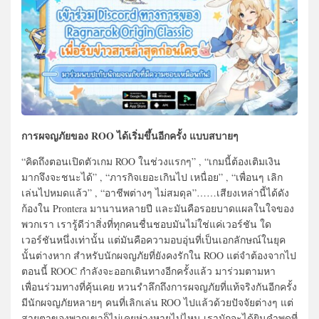
การผจญภัยของ ROO ได้เริ่มขึ้นอีกครั้ง แบบสบายๆ
“คิดถึงตอนเปิดตัวเกม ROO ในช่วงแรกๆ” , “เกมนี้ต้องเติมเงิน
มากจึงจะชนะได้” , “ภารกิจเยอะเกินไป เหนื่อย” , “เพื่อนๆ เลิก
เล่นไปหมดแล้ว” , “อาชีพต่างๆ ไม่สมดุล”……เสียงเหล่านี้ได้ดัง
ก้องใน Prontera มานานหลายปี และมันคือรอยบาดแผลในใจของ
พวกเรา เรารู้ดีว่าสิ่งที่ทุกคนชื่นชอบมันไม่ใช่แค่เวอร์ชัน ใด
เวอร์ชันหนึ่งเท่านั้น แต่มันคือความอบอุ่นที่เป็นเอกลักษณ์ในยุค
นั้นต่างหาก สำหรับนักผจญภัยที่ยังคงรักใน ROO แต่จำต้องจากไป
ตอนนี้ ROOC กำลังจะออกเดินทางอีกครั้งแล้ว มาร่วมตามหา
เพื่อนร่วมทางที่คุ้นเคย หวนรำลึกถึงการผจญภัยที่แท้จริงกันอีกครั้ง
มีนักผจญภัยหลายๆ คนที่เลิกเล่น ROO ไปแล้วด้วยปัจจัยต่างๆ แต่
สายตาของพวกเขาก็ไม่เคยห่างหายไปไหน เรามักจะได้ยินคำพูดที่