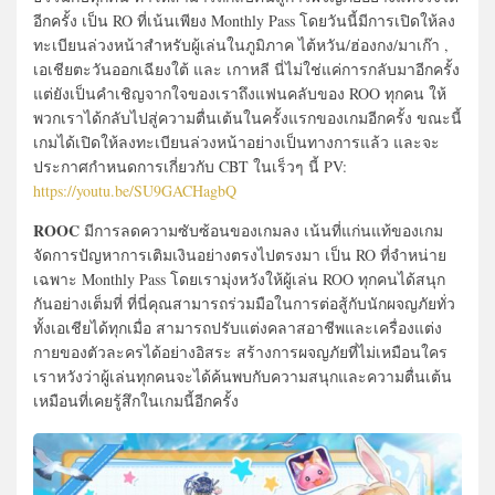
อีกครั้ง เป็น RO ที่เน้นเพียง Monthly Pass โดยวันนี้มีการเปิดให้ลง
ทะเบียนล่วงหน้าสำหรับผู้เล่นในภูมิภาค ไต้หวัน/ฮ่องกง/มาเก๊า ,
เอเชียตะวันออกเฉียงใต้ และ เกาหลี นี่ไม่ใช่แค่การกลับมาอีกครั้ง
แต่ยังเป็นคำเชิญจากใจของเราถึงแฟนคลับของ ROO ทุกคน ให้
พวกเราได้กลับไปสู่ความตื่นเต้นในครั้งแรกของเกมอีกครั้ง ขณะนี้
เกมได้เปิดให้ลงทะเบียนล่วงหน้าอย่างเป็นทางการแล้ว และจะ
ประกาศกำหนดการเกี่ยวกับ CBT ในเร็วๆ นี้ PV:
https://youtu.be/SU9GACHagbQ
ROOC
มีการลดความซับซ้อนของเกมลง เน้นที่แก่นแท้ของเกม
จัดการปัญหาการเติมเงินอย่างตรงไปตรงมา เป็น RO ที่จำหน่าย
เฉพาะ Monthly Pass โดยเรามุ่งหวังให้ผู้เล่น ROO ทุกคนได้สนุก
กันอย่างเต็มที่ ที่นี่คุณสามารถร่วมมือในการต่อสู้กับนักผจญภัยทั่ว
ทั้งเอเชียได้ทุกเมื่อ สามารถปรับแต่งคลาสอาชีพและเครื่องแต่ง
กายของตัวละครได้อย่างอิสระ สร้างการผจญภัยที่ไม่เหมือนใคร
เราหวังว่าผู้เล่นทุกคนจะได้ค้นพบกับความสนุกและความตื่นเต้น
เหมือนที่เคยรู้สึกในเกมนี้อีกครั้ง