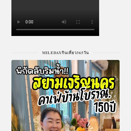
MILEDAYกินเที่ยว365วัน