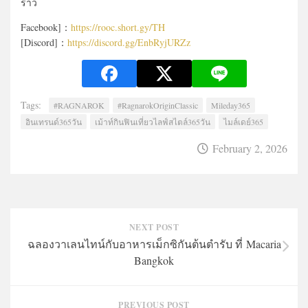
ราว
Facebook]：
https://rooc.short.gy/TH
[Discord]：
https://discord.gg/EnbRyjURZz
Tags:
#RAGNAROK
#RagnarokOriginClassic
Mileday365
อินเทรนด์365วัน
เม้าท์กินฟินเที่ยวไลฟ์สไตล์365วัน
ไมล์เดย์365
February 2, 2026
NEXT POST
ฉลองวาเลนไทน์กับอาหารเม็กซิกันต้นตำรับ ที่ Macaria
Bangkok
PREVIOUS POST