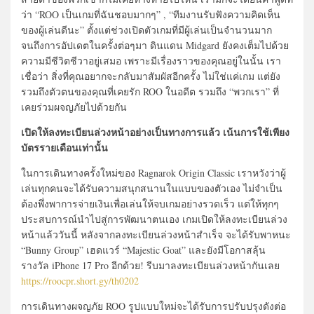
ว่า “ROO เป็นเกมที่ฉันชอบมากๆ” , “ทีมงานรับฟังความคิดเห็น
ของผู้เล่นดีนะ” ตั้งแต่ช่วงเปิดตัวเกมที่มีผู้เล่นเป็นจำนวนมาก
จนถึงการอัปเดตในครั้งต่อๆมา ดินแดน Midgard ยังคงเต็มไปด้วย
ความมีชีวิตชีวาอยู่เสมอ เพราะมีเรื่องราวของคุณอยู่ในนั้น เรา
เชื่อว่า สิ่งที่คุณอยากจะกลับมาสัมผัสอีกครั้ง ไม่ใช่แค่เกม แต่ยัง
รวมถึงตัวตนของคุณที่เคยรัก ROO ในอดีต รวมถึง “พวกเรา” ที่
เคยร่วมผจญภัยไปด้วยกัน
เปิดให้ลงทะเบียนล่วงหน้าอย่างเป็นทางการแล้ว เน้นการใช้เพียง
บัตรรายเดือนเท่านั้น
ในการเดินทางครั้งใหม่ของ Ragnarok Origin Classic เราหวังว่าผู้
เล่นทุกคนจะได้รับความสนุกสนานในแบบของตัวเอง ไม่จำเป็น
ต้องพึ่งพาการจ่ายเงินเพื่อเล่นให้จบเกมอย่างรวดเร็ว แต่ให้ทุกๆ
ประสบการณ์นำไปสู่การพัฒนาตนเอง เกมเปิดให้ลงทะเบียนล่วง
หน้าแล้ววันนี้ หลังจากลงทะเบียนล่วงหน้าสำเร็จ จะได้รับพาหนะ
“Bunny Group” เฮดแวร์ “Majestic Goat” และยังมีโอกาสลุ้น
รางวัล iPhone 17 Pro อีกด้วย! รีบมาลงทะเบียนล่วงหน้ากันเลย
https://roocpr.short.gy/th0202
การเดินทางผจญภัย ROO รูปแบบใหม่จะได้รับการปรับปรุงดังต่อ