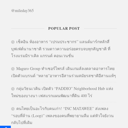
@mileday365
POPULAR POST
เช็คอิน ห้องอาหาร “เปรมประชากร” แลนด์มาร์กหลักสี่
บุฟเฟ่ต์นานาชาติ รวมดาวความอร่อยครบจบทุกสัญชาติ ที่
โรงแรมมิราเคิล แกรนด์ คอนเวนชั่น
Maguro Group ทำเซอร์ไพรส์ เดินเกมส์ลงตลาดอาหารไทย
เปิดตัวแบรนด์ “หลาย”อาหารอีสานร่วมสมัยรสชาติอีสานแท้ๆ
กลุ่มวัธนเวคิน เปิดตัว “PADDIO” Neighborhood Hub แห่ง
ใหม่ของบางนา เฟสแรกแผนพัฒนาที่ดิน 400 ไร่
คนไทยเป็นอะไรกับคนเก่า! “INC MATAWEE” ส่งเพลง
“รอบที่ล้าน (Loop)” เพลงของคนที่พยายามลืม แต่หัวใจยังวน
กลับไปที่เดิม