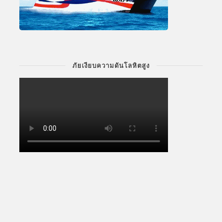
ภัยเงียบความดันโลหิตสูง