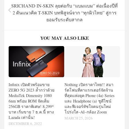
SRICHAND IN-SKIN ลุยต่อกับ “แบมแบม” ต่อเนื่องปีที่
2 ดันแนวคิด T-SKIN บทพิสูจน์จาก “ทุกผิวไทย” สู่การ
ยอมรับระดับสากล
YOU MAY ALSO LIKE
Infinix เปิดตัวพร้อมขาย
Nothing เปิดราคาไทย!! สมา
ZERO 5G 2023 ล้ำกว่าด้วย
ร์ตโฟนที่คาแรกเตอร์จัดจ้าน
MediaTek Dimensity 1080
ที่สุดแห่งยุค Phone (4a) Series
6nm พร้อม ROM จัดเต็ม
และ Headphone (a) ชูดีไซน์
256GB ราคาพิเศษ! 8,299*
และฟีเจอร์ทัชใจคนรุ่นใหม่
บาท เริ่มขาย 7 ธ.ค.นี้ ทาง
โปร่งใส–AI–กล้อง Zoom
Lazada เท่านั้น!
MARCH 25, 2026
DECEMBER 6, 2022