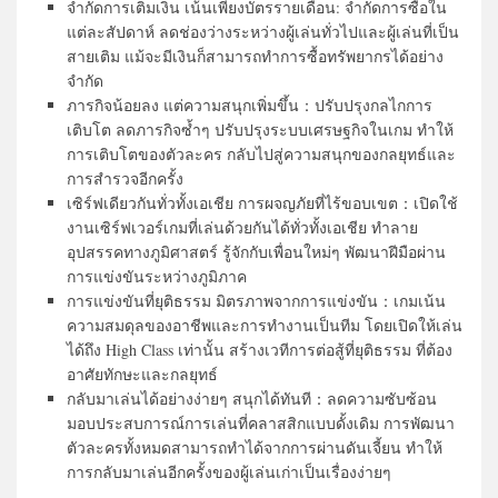
จำกัดการเติมเงิน เน้นเพียงบัตรรายเดือน: จำกัดการซื้อใน
แต่ละสัปดาห์ ลดช่องว่างระหว่างผู้เล่นทั่วไปและผู้เล่นที่เป็น
สายเติม แม้จะมีเงินก็สามารถทำการซื้อทรัพยากรได้อย่าง
จำกัด
ภารกิจน้อยลง แต่ความสนุกเพิ่มขึ้น：ปรับปรุงกลไกการ
เติบโต ลดภารกิจซ้ำๆ ปรับปรุงระบบเศรษฐกิจในเกม ทำให้
การเติบโตของตัวละคร กลับไปสู่ความสนุกของกลยุทธ์และ
การสำรวจอีกครั้ง
เซิร์ฟเดียวกันทั่วทั้งเอเชีย การผจญภัยที่ไร้ขอบเขต：เปิดใช้
งานเซิร์ฟเวอร์เกมที่เล่นด้วยกันได้ทั่วทั้งเอเชีย ทำลาย
อุปสรรคทางภูมิศาสตร์ รู้จักกับเพื่อนใหม่ๆ พัฒนาฝีมือผ่าน
การแข่งขันระหว่างภูมิภาค
การแข่งขันที่ยุติธรรม มิตรภาพจากการแข่งขัน：เกมเน้น
ความสมดุลของอาชีพและการทำงานเป็นทีม โดยเปิดให้เล่น
ได้ถึง High Class เท่านั้น สร้างเวทีการต่อสู้ที่ยุติธรรม ที่ต้อง
อาศัยทักษะและกลยุทธ์
กลับมาเล่นได้อย่างง่ายๆ สนุกได้ทันที：ลดความซับซ้อน
มอบประสบการณ์การเล่นที่คลาสสิกแบบดั้งเดิม การพัฒนา
ตัวละครทั้งหมดสามารถทำได้จากการผ่านดันเจี้ยน ทำให้
การกลับมาเล่นอีกครั้งของผู้เล่นเก่าเป็นเรื่องง่ายๆ