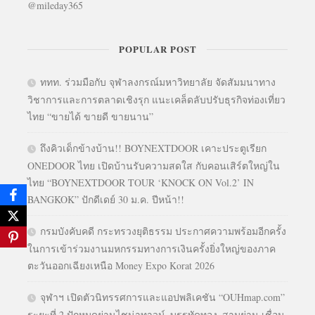
@mileday365
POPULAR POST
ททท. ร่วมมือกับ จุฬาลงกรณ์มหาวิทยาลัย จัดสัมมนาทาง
วิชาการและการตลาดเชิงรุก แนะเคล็ดลับปรับธุรกิจท่องเที่ยว
ไทย “ขายได้ ขายดี ขายนาน”
ถึงคิวเด็กข้างบ้าน!! BOYNEXTDOOR เคาะประตูเรียก
ONEDOOR ไทย เปิดบ้านรับความสดใส กับคอนเสิร์ตใหญ่ใน
ไทย “BOYNEXTDOOR TOUR ‘KNOCK ON Vol.2’ IN
BANGKOK” ปักดีเดย์ 30 ม.ค. ปีหน้า!!
กรมบังคับคดี กระทรวงยุติธรรม ประกาศความพร้อมอีกครั้ง
ในการเข้าร่วมงานมหกรรมทางการเงินครั้งยิ่งใหญ่ของภาค
ตะวันออกเฉียงเหนือ Money Expo Korat 2026
จุฬาฯ เปิดตัวนิทรรศการและแอปพลิเคชัน “OUHmap.com”
ระยะที่ 2 ปักหมุดย่านไชน่าทาวน์–บรรทัดทอง–สามย่าน เชื่อม