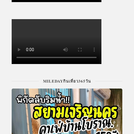
MILEDAYกินเที่ยว365วัน