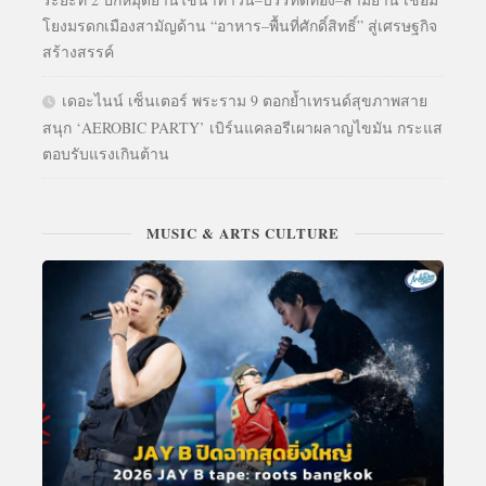
โยงมรดกเมืองสามัญด้าน “อาหาร–พื้นที่ศักดิ์สิทธิ์” สู่เศรษฐกิจ
สร้างสรรค์
เดอะไนน์ เซ็นเตอร์ พระราม 9 ตอกย้ำเทรนด์สุขภาพสาย
สนุก ‘AEROBIC PARTY’ เบิร์นแคลอรีเผาผลาญไขมัน กระแส
ตอบรับแรงเกินต้าน
MUSIC & ARTS CULTURE