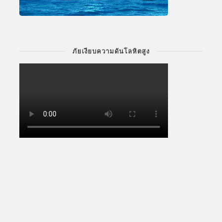
ภัยเงียบความดันโลหิตสูง