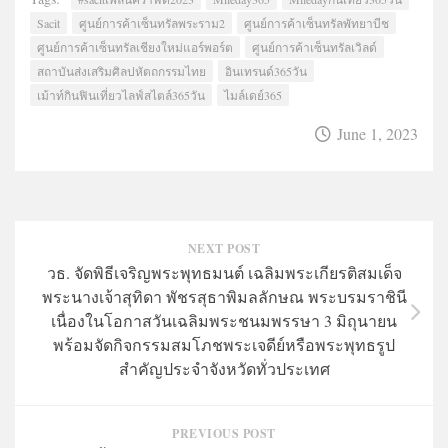
Sacit
ศูนย์การค้าเซ็นทรัลพระราม2
ศูนย์การค้าเซ็นทรัลพัทยาบีช
ศูนย์การค้าเซ็นทรัลเชียงใหม่แอร์พอร์ต
ศูนย์การค้าเซ็นทรัลเวิลด์
สถาบันส่งเสริมศิลปหัตถกรรมไทย
อินเทรนด์365วัน
เม้าท์กินฟินเที่ยวไลฟ์สไตล์365วัน
ไมล์เดย์365
June 1, 2023
NEXT POST
วธ. จัดพิธีเจริญพระพุทธมนต์ เฉลิมพระเกียรติสมเด็จ
พระนางเจ้าสุทิดา พัชรสุธาพิมลลักษณ พระบรมราชินี
เนื่องในโอกาสวันเฉลิมพระชนมพรรษา 3 มิถุนายน
พร้อมจัดกิจกรรมสมโภชพระเจดีย์หรือพระพุทธรูป
สำคัญประจำจังหวัดทั่วประเทศ
PREVIOUS POST