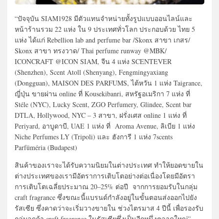
“ปัจจุบัน SIAM1928 มีตัวแทนจำหน่ายทั้งรูปแบบออนไลน์และ
หน้าร้านรวม 22 แห่ง ใน 9 ประเทศทั่วโลก ประกอบด้วย ไทย 5
แห่ง ได้แก่ Rebellion lab and perfume bar /Skonx สาขา เกสร/
Skonx สาขา ทรงวาด/ Thai perfume runway @MBK/
ICONCRAFT @ICON SIAM, จีน 4 แห่ง SCENTEVER
(Shenzhen), Scent Atoll (Shenyang), Fengmingyaxiang
(Dongguan), MAISON DES PARFUMS, ไต้หวัน 1 แห่ง Taigrance,
ญี่ปุ่น ขายผ่าน online ที่ Kousekibanri, สหรัฐอเมริกา 7 แห่ง ที่
Stéle (NYC), Lucky Scent, ZGO Perfumery, Glindee, Scent bar
DTLA, Hollywood, NYC – 3 สาขา, ฝรั่งเศส online 1 แห่ง ที่
Periyard, อาบูดาบี, UAE 1 แห่ง ที่ Aroma Avenue, ลิเบีย 1 แห่ง
Niche Perfumes LY (Tripoli) และ ฮังการี 1 แห่ง 7scents
Parfüméria (Budapest)
สินค้าของเราจะได้รับความนิยมในต่างประเทศ ทำให้ยอดขายใน
ต่างประเทศของเรามีอัตราการเติบโตอย่างต่อเนื่องโดยมีอัตรา
การเติบโตเฉลี่ยประมาณ 20–25% ต่อปี จากการยอมรับในกลุ่ม
craft fragrance ซึ่งขณะนี้แบรนด์กำลังอยู่ในขั้นตอนส่งออกไปยัง
รัสเซีย ซึ่งคาดว่าจะเริ่มวางขายใน ช่วงไตรมาส 4 ปีนี้ เพื่อรองรับ
กลุ่มลูกค้า craft fragrance ในรัสเซียซึ่งเป็นอีกหนึ่งตลาดใหญ่”