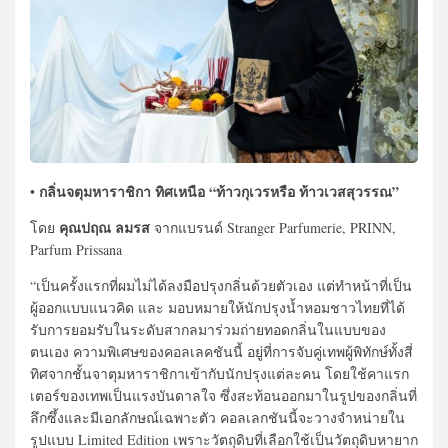
กลิ่นจตุมหาราชิกา ทิศเหนือ “ท้าวกุเวรหรือ ท้าวเวสสุวรรณ”
•
คุณปฤณ ลมรส
โดย
จากแบรนด์ Stranger Parfumerie, PRINN,
Parfum Prissana
“เป็นครั้งแรกที่ผมไม่ได้ลงมือปรุงกลิ่นด้วยตัวเอง แต่ทำหน้าที่เป็น
ผู้ออกแบบแนวคิด และ มอบหมายให้นักปรุงน้ำหอมชาวไทยที่ได้
รับการยอมรับในระดับสากลมาร่วมถ่ายทอดกลิ่นในแบบของ
ตนเอง ความพิเศษของคอลเลคชันนี้ อยู่ที่การจับคู่เทพผู้พิทักษ์ทั้งสี่
ทิศจากชั้นจาตุมหาราชิกาเข้ากับนักปรุงแต่ละคน โดยใช้คาแรก
เตอร์ของเทพเป็นแรงบันดาลใจ ซึ่งสะท้อนออกมาในรูปของกลิ่นที่
ลึกซึ้งและมีเอกลักษณ์เฉพาะตัว คอลเลกชันนี้จะวางจำหน่ายใน
รูปแบบ Limited Edition เพราะวัตถุดิบที่เลือกใช้เป็นวัตถุดิบหายาก