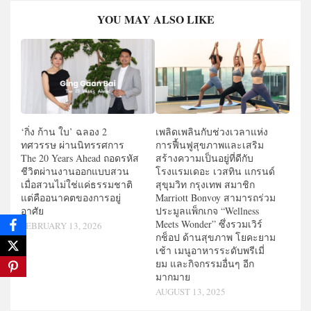
YOU MAY ALSO LIKE
‘กิ่ง ก้าน ใบ’ ฉลอง 2
เพลิดเพลินกับช่วงเวลาแห่ง
ทศวรรษ ผ่านนิทรรศการ
การฟื้นฟูสุขภาพและเสริม
The 20 Years Ahead ถอดรหัส
สร้างความเป็นอยู่ที่ดีกับ
ชีวิตผ่านงานออกแบบสวน
โรงแรมเดอะ เวสทิน แกรนด์
เมื่อสวนไม่ใช่แค่ธรรมชาติ
สุขุมวิท กรุงเทพ สมาชิก
แต่คืออนาคตของการอยู่
Marriott Bonvoy สามารถร่วม
อาศัย
ประมูลแพ็กเกจ “Wellness
Meets Wonder” ซึ่งรวมเวิร์
FEBRUARY 13, 2026
กช็อป ด้านสุขภาพ โยคะยาม
เช้า เมนูอาหารระดับพรีเมี่
ยม และกิจกรรมอื่นๆ อีก
มากมาย
AUGUST 13, 2025