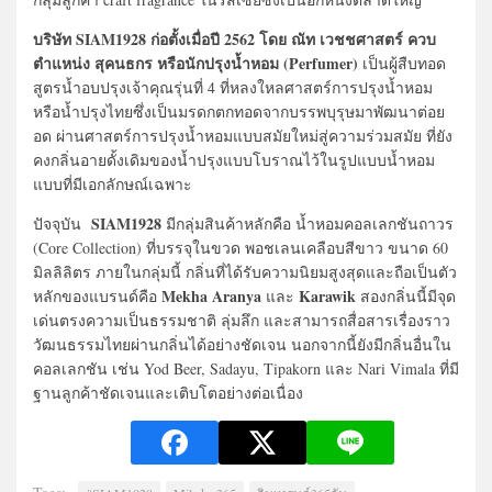
บริษัท SIAM1928 ก่อตั้งเมื่อปี 2562 โดย ณัท เวชชศาสตร์ ควบ
ตำแหน่ง สุคนธกร หรือนักปรุงน้ำหอม (Perfumer)
เป็นผู้สืบทอด
สูตรน้ำอบปรุงเจ้าคุณรุ่นที่ 4 ที่หลงใหลศาสตร์การปรุงน้ำหอม
หรือน้ำปรุงไทยซึ่งเป็นมรดกตกทอดจากบรรพบุรุษมาพัฒนาต่อย
อด ผ่านศาสตร์การปรุงน้ำหอมแบบสมัยใหม่สู่ความร่วมสมัย ที่ยัง
คงกลิ่นอายดั้งเดิมของน้ำปรุงแบบโบราณไว้ในรูปแบบน้ำหอม
แบบที่มีเอกลักษณ์เฉพาะ
SIAM1928
ปัจจุบัน
มีกลุ่มสินค้าหลักคือ น้ำหอมคอลเลกชันถาวร
(Core Collection) ที่บรรจุในขวด พอชเลนเคลือบสีขาว ขนาด 60
มิลลิลิตร ภายในกลุ่มนี้ กลิ่นที่ได้รับความนิยมสูงสุดและถือเป็นตัว
Mekha Aranya
Karawik
หลักของแบรนด์คือ
และ
สองกลิ่นนี้มีจุด
เด่นตรงความเป็นธรรมชาติ ลุ่มลึก และสามารถสื่อสารเรื่องราว
วัฒนธรรมไทยผ่านกลิ่นได้อย่างชัดเจน นอกจากนี้ยังมีกลิ่นอื่นใน
คอลเลกชัน เช่น Yod Beer, Sadayu, Tipakorn และ Nari Vimala ที่มี
ฐานลูกค้าชัดเจนและเติบโตอย่างต่อเนื่อง