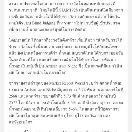
งานจากประเทศไทยสามารถคว้ารางวัลในหมวดหลักของเวที
ระดับนานาชาติ โดยในปีนี้ SIAM1928 เป็นตัวแทนหนึ่งเดียวจาก
เอเชียตะวันออกเฉียงใต้ที่ได้รับรางวัลร่วมกับแบรนด์จากไต้หวัน
ภายใต้ระบบ Blind Judging ที่กรรมการไม่ทราบชื่อผู้เข้าประกวด
เพื่อความเป็นกลางและบริสุทธิ์ในการตัดสิน”
โดยนายณัท ได้กล่าวถึงรางวัลดังกล่าวเพิ่มเติมว่า “สำหรับการได้
รับรางวัลในครั้งนี้นอกจากจะเป็นความภาคภูมิใจให้กับคนไทย
แล้ว ยังเป็นเครื่องการันตีว่า น้ำหอมสัญชาติไทย ได้รับการยอมรับ
ในระดับเวทีโลก และสร้างความมั่นใจให้กับเราในการพัฒนา
น้ำหอมในกลุ่มที่เป็น Artisan และ Niche ซึ่งเป็นตลาดที่มีแนวโน้ม
เติบโตอย่างต่อเนื่องในตลาดโลก
จากรายงานล่าสุดของ Market Report World ระบุว่า ตลาดน้ำหอม
ประเภท Artisan และ Niche มีมูลค่าราว 2.74 พันล้านดอลลาร์ในปี
2568 และคาดว่าจะขยายตัวถึง 5.73 พันล้านดอลลาร์ภายในปี
2577 โดยมีอัตราการเติบโตเฉลี่ย 8.5% ต่อปี ซึ่งถือว่าสูงกว่าตลาด
น้ำหอมโดยรวมที่เติบโตเฉลี่ยราว 5–6% โดยตลาดนี้มีอัตราการ
เติบโตสูงในกลุ่มประเทศเอเชีย ยุโรป ยุโรปตะวันออก และ
สหรัฐอเมริกา