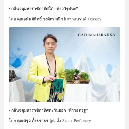
กลิ่นจตุมหาราชิกาทิศใต้ “ท้าววิรูฬหก”
•
คุณอนันต์สิทธิ์ วงศ์กรวณิชย์
โดย
จากแบรนด์ Odyssey
กลิ่นจตุมหาราชิกาทิศตะวันออก “ท้าวธตรฐ”
•
คุณศรุจ ตั้งธราธร
โดย
ผู้ก่อตั้ง Skonx Perfumery