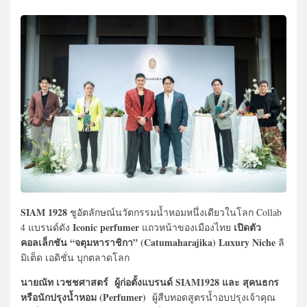
SIAM 1928
ชูอัตลักษณ์นวัตกรรมน้ำหอมหนึ่งเดียวในโลก Collab
Iconic perfumer
เปิดตัว
4 แบรนด์ดัง
แถวหน้าของเมืองไทย
คอลเล็กชัน “จตุมหาราชิกา” (Catumaharajika) Luxury Niche
ลิ
มิเต็ด เอดิชั่น บุกตลาดโลก
นายณัท เวชชศาสตร์ ผู้ก่อตั้งแบรนด์ SIAM1928 และ สุคนธกร
หรือนักปรุงน้ำหอม (Perfumer)
ผู้สืบทอดสูตรน้ำอบปรุงเจ้าคุณ