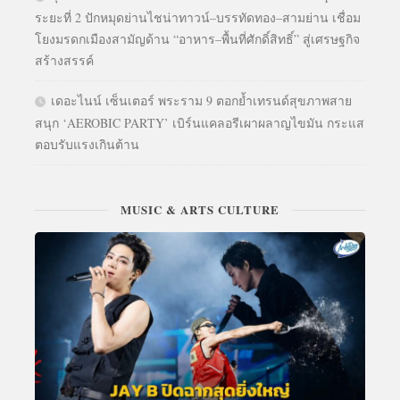
ระยะที่ 2 ปักหมุดย่านไชน่าทาวน์–บรรทัดทอง–สามย่าน เชื่อม
โยงมรดกเมืองสามัญด้าน “อาหาร–พื้นที่ศักดิ์สิทธิ์” สู่เศรษฐกิจ
สร้างสรรค์
เดอะไนน์ เซ็นเตอร์ พระราม 9 ตอกย้ำเทรนด์สุขภาพสาย
สนุก ‘AEROBIC PARTY’ เบิร์นแคลอรีเผาผลาญไขมัน กระแส
ตอบรับแรงเกินต้าน
MUSIC & ARTS CULTURE