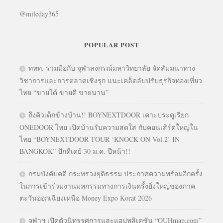
@mileday365
POPULAR POST
ททท. ร่วมมือกับ จุฬาลงกรณ์มหาวิทยาลัย จัดสัมมนาทาง
วิชาการและการตลาดเชิงรุก แนะเคล็ดลับปรับธุรกิจท่องเที่ยว
ไทย “ขายได้ ขายดี ขายนาน”
ถึงคิวเด็กข้างบ้าน!! BOYNEXTDOOR เคาะประตูเรียก
ONEDOOR ไทย เปิดบ้านรับความสดใส กับคอนเสิร์ตใหญ่ใน
ไทย “BOYNEXTDOOR TOUR ‘KNOCK ON Vol.2’ IN
BANGKOK” ปักดีเดย์ 30 ม.ค. ปีหน้า!!
กรมบังคับคดี กระทรวงยุติธรรม ประกาศความพร้อมอีกครั้ง
ในการเข้าร่วมงานมหกรรมทางการเงินครั้งยิ่งใหญ่ของภาค
ตะวันออกเฉียงเหนือ Money Expo Korat 2026
จุฬาฯ เปิดตัวนิทรรศการและแอปพลิเคชัน “OUHmap.com”