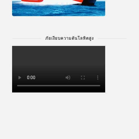
ภัยเงียบความดันโลหิตสูง