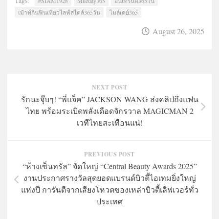
Tags:
#SIAM1928
Mileday365
อินเทรนด์365วัน
เม้าท์กินฟินเที่ยวไลฟ์สไตล์365วัน
ไมล์เดย์365
August 26, 2025
NEXT POST
รักนะจุ๊บๆ! “พี่แจ็ค” JACKSON WANG ส่งคลิปถึงแฟน
ไทย พร้อมระเบิดพลังเดือดจักรวาล MAGICMAN 2
เวทีไทยสะเทือนแน่!
PREVIOUS POST
“ห้างเซ็นทรัล” จัดใหญ่ “Central Beauty Awards 2025”
งานประกาศรางวัลสุดยอดแบรนด์บิวตี้ไอเทมยิ่งใหญ่
แห่งปี การันตีจากเสียงโหวตของเหล่าบิวตี้เลิฟเวอร์ทั่ว
ประเทศ