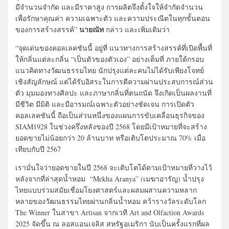
มีจำนวนจำกัด และมีราคาสูง การผลิตจึงตั้งใจให้จำกัดจำนวน
เพื่อรักษาคุณค่า ความเฉพาะตัว และความประณีตในทุกขั้นตอน
นายณัท
ของการสร้างสรรค์”
กล่าว และเพิ่มเติมว่า
“จุดเด่นของคอลเลคชันนี้ อยู่ที่ แนวทางการสร้างสรรค์ที่เปิดพื้นที่
ให้กลิ่นแต่ละกลิ่น “เป็นตัวของตัวเอง” อย่างเต็มที่ ภายใต้กรอบ
แนวคิดทางวัฒนธรรมไทย นักปรุงแต่ละคนไม่ได้รับเพียงโจทย์
เชิงสัญลักษณ์ แต่ได้รับอิสระในการตีความผ่านประสบการณ์ส่วน
ตัว มุมมองทางศิลปะ และภาษากลิ่นที่ตนถนัด จึงเกิดเป็นผลงานที่
มีชีวิต มีมิติ และมีอารมณ์เฉพาะตัวอย่างชัดเจน การเปิดตัว
คอลเลคชันนี้ ถือเป็นส่วนหนึ่งของแผนการขับเคลื่อนธุรกิจของ
SIAM1928 ในช่วงครึ่งหลังของปี 2568 โดยมีเป้าหมายที่จะสร้าง
ยอดขายไม่น้อยกว่า 20 ล้านบาท หรือเติบโตประมาณ 70% เมื่อ
เทียบกับปี 2567
เรามั่นใจว่ายอดขายในปี 2568 จะเติบโตได้ตามเป้าหมายที่วางไว้
หลังจากที่ล่าสุดน้ำหอม “Mekha Aranya” (เมฆาอารัญ) น้ำปรุง
ไทยแบบร่วมสมัยเชื่อมโยงศาสตร์และผสมผสานความหลาก
หลายของวัฒนธรรมไทยผ่านกลิ่นน้ำหอม คว้ารางวัลระดับโลก
The Winner ในสาขา Artisan จากเวที Art and Olfaction Awards
2025 จัดขึ้น ณ ลอสแอนเจลิส สหรัฐอเมริกา นับเป็นครั้งแรกที่ผล