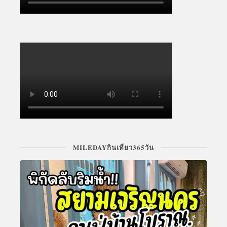
MILEDAYกินเที่ยว365วัน