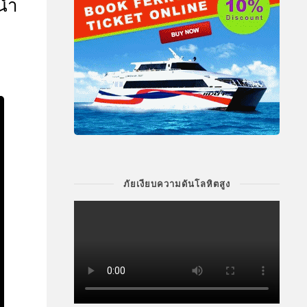
นนำ
ภัยเงียบความดันโลหิตสูง