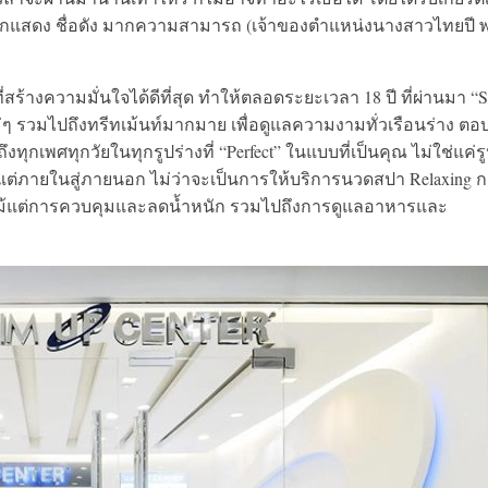
-นักแสดง ชื่อดัง มากความสามารถ (เจ้าของตำแหน่งนางสาวไทยปี พ
ี่สร้างความมั่นใจได้ดีที่สุด ทำให้ตลอดระยะเวลา 18 ปี ที่ผ่านมา “S
่ๆ รวมไปถึงทรีทเม้นท์มากมาย เพื่อดูแลความงามทั่วเรือนร่าง ตอ
ทุกเพศทุกวัยในทุกรูปร่างที่ “Perfect” ในแบบที่เป็นคุณ ไม่ใช่แค่ร
้งแต่ภายในสู่ภายนอก ไม่ว่าจะเป็นการให้บริการนวดสปา Relaxing 
รือแม้แต่การควบคุมและลดน้ำหนัก รวมไปถึงการดูแลอาหารและ