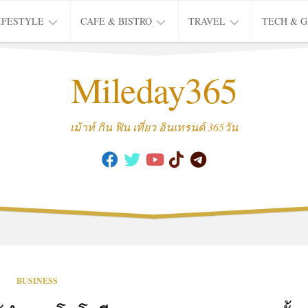
IFESTYLE
CAFE & BISTRO
TRAVEL
TECH & 
IFE
BISTRO
TIEW
Mileday365
HEALTH
THAI
CAFE
HOTEL
INTER
REVIEW
TRIP
เม้าท์ กิน ฟิน เที่ยว อินเทรนด์ 365วัน
MUSIC
&
ARTS
CULTURE
FASHION
&
BEAUTY
MOVIE
BUSINESS
&
SERIES