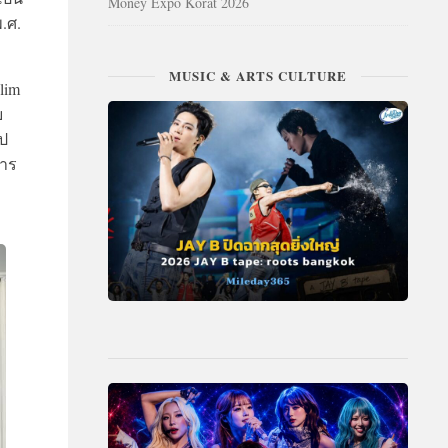
Money Expo Korat 2026
.ศ.
MUSIC & ARTS CULTURE
lim
บ
ูป
การ