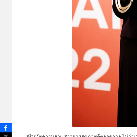
เสริมทัพความสวย สาวสวยสุขภาพดีตลอดกาล ไม่ว่าเวล