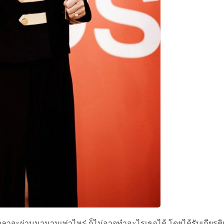
าจะผ่านมานานเท่าไหร่ ก็ไม่อาจทำอะไรเธอได้ โดยได้รับเกียรติเ