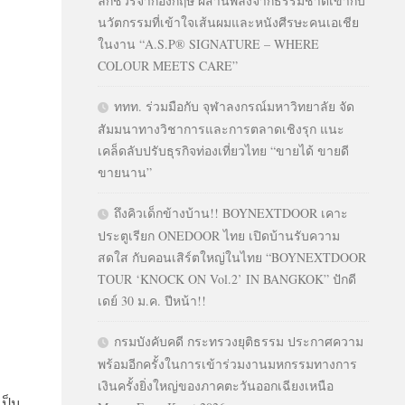
ลักชัวรีจากอังกฤษ ผสานพลังจากธรรมชาติเข้ากับ
นวัตกรรมที่เข้าใจเส้นผมและหนังศีรษะคนเอเชีย
ในงาน “A.S.P® SIGNATURE – WHERE
COLOUR MEETS CARE”
ททท. ร่วมมือกับ จุฬาลงกรณ์มหาวิทยาลัย จัด
สัมมนาทางวิชาการและการตลาดเชิงรุก แนะ
เคล็ดลับปรับธุรกิจท่องเที่ยวไทย “ขายได้ ขายดี
ขายนาน”
ถึงคิวเด็กข้างบ้าน!! BOYNEXTDOOR เคาะ
ประตูเรียก ONEDOOR ไทย เปิดบ้านรับความ
สดใส กับคอนเสิร์ตใหญ่ในไทย “BOYNEXTDOOR
TOUR ‘KNOCK ON Vol.2’ IN BANGKOK” ปักดี
เดย์ 30 ม.ค. ปีหน้า!!
กรมบังคับคดี กระทรวงยุติธรรม ประกาศความ
พร้อมอีกครั้งในการเข้าร่วมงานมหกรรมทางการ
เงินครั้งยิ่งใหญ่ของภาคตะวันออกเฉียงเหนือ
ป็น