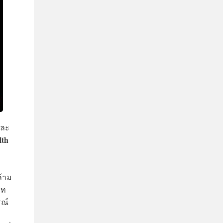
และ
th
ล้าม
ีท
รณ์