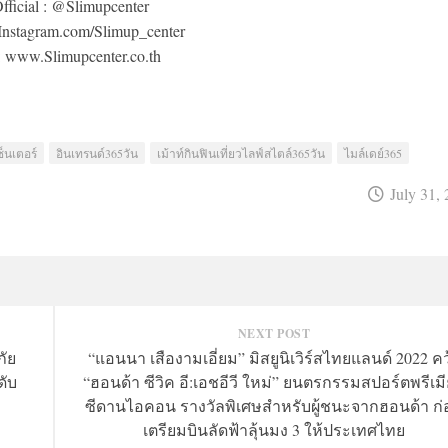
fficial : @Slimupcenter
 Instagram.com/Slimup_center
: www.Slimupcenter.co.th
ซ็นเตอร์
อินเทรนด์365วัน
เม้าท์กินฟินเที่ยวไลฟ์สไตล์365วัน
ไมล์เดย์365
July 31,
NEXT POST
ภัย
“แอนนา เสืองามเอี่ยม” มิสยูนิเวิร์สไทยแลนด์ 2022 คว
ดับ
“ฮอนด้า ซีวิค อี:เอชอีวี ใหม่” ยนตรกรรมสปอร์ตพรีเม
ซีดานไอคอน รางวัลพิเศษสำหรับผู้ชนะจากฮอนด้า ก่
เตรียมบินลัดฟ้าลุ้นมง 3 ให้ประเทศไทย