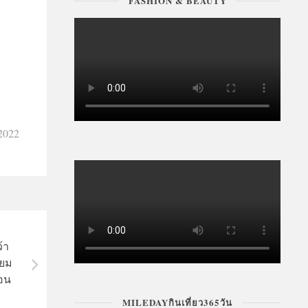
FASHION & BEAUTY
 2022
้า
ียม
อน
MILEDAYกินเที่ยว365วัน