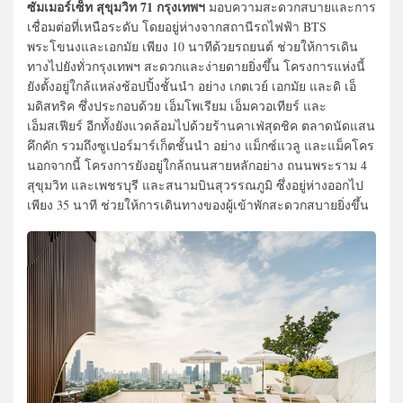
ซัมเมอร์เซ็ท สุขุมวิท 71 กรุงเทพฯ
มอบความสะดวกสบายและการ
เชื่อมต่อที่เหนือระดับ โดยอยู่ห่างจากสถานีรถไฟฟ้า BTS
พระโขนงและเอกมัย เพียง 10 นาทีด้วยรถยนต์ ช่วยให้การเดิน
ทางไปยังทั่วกรุงเทพฯ สะดวกและง่ายดายยิ่งขึ้น โครงการแห่งนี้
ยังตั้งอยู่ใกล้แหล่งช้อปปิ้งชั้นนำ อย่าง เกตเวย์ เอกมัย และดิ เอ็
มดิสทริค ซึ่งประกอบด้วย เอ็มโพเรียม เอ็มควอเทียร์ และ
เอ็มสเฟียร์ อีกทั้งยังแวดล้อมไปด้วยร้านคาเฟ่สุดชิค ตลาดนัดแสน
คึกคัก รวมถึงซูเปอร์มาร์เก็ตชั้นนำ อย่าง แม็กซ์แวลู และแม็คโคร
นอกจากนี้ โครงการยังอยู่ใกล้ถนนสายหลักอย่าง ถนนพระราม 4
สุขุมวิท และเพชรบุรี และสนามบินสุวรรณภูมิ ซึ่งอยู่ห่างออกไป
เพียง 35 นาที ช่วยให้การเดินทางของผู้เข้าพักสะดวกสบายยิ่งขึ้น