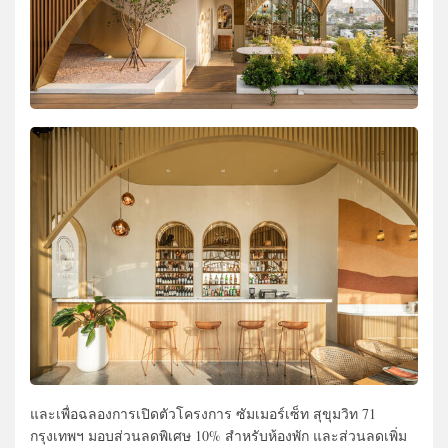
และเพื่อฉลองการเปิดตัวโครงการ ซัมเมอร์เซ็ท สุขุมวิท 71
กรุงเทพฯ มอบส่วนลดพิเศษ 10% สำหรับห้องพัก และส่วนลดเพิ่ม