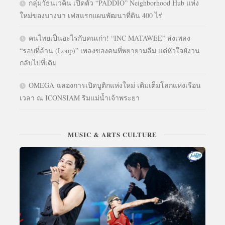
กลุ่มวัธนเวคิน เปิดตัว “PADDIO” Neighborhood Hub แห่ง
ใหม่ของบางนา เฟสแรกแผนพัฒนาที่ดิน 400 ไร่
คนไทยเป็นอะไรกับคนเก่า! “INC MATAWEE” ส่งเพลง
“รอบที่ล้าน (Loop)” เพลงของคนที่พยายามลืม แต่หัวใจยังวน
กลับไปที่เดิม
OMEGA ฉลองการเปิดบูติกแห่งใหม่ เติมเต็มโลกแห่งเรือน
เวลา ณ ICONSIAM ริมแม่น้ำเจ้าพระยา
MUSIC & ARTS CULTURE