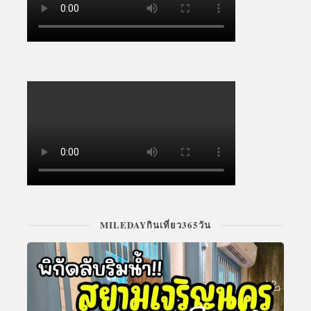
MILEDAYกินเที่ยว365วัน