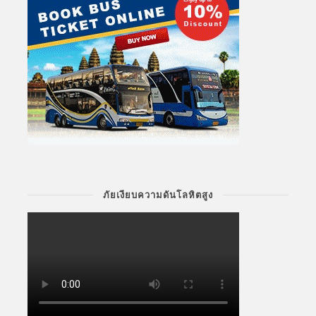
ภัยเงียบความดันโลหิตสูง