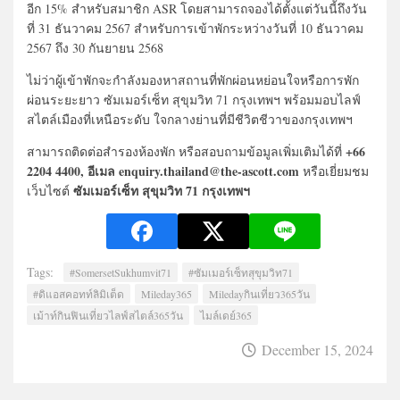
อีก 15% สำหรับสมาชิก ASR โดยสามารถจองได้ตั้งแต่วันนี้ถึงวัน
ที่ 31 ธันวาคม 2567 สำหรับการเข้าพักระหว่างวันที่ 10 ธันวาคม
2567 ถึง 30 กันยายน 2568
ไม่ว่าผู้เข้าพักจะกำลังมองหาสถานที่พักผ่อนหย่อนใจหรือการพัก
ผ่อนระยะยาว ซัมเมอร์เซ็ท สุขุมวิท 71 กรุงเทพฯ พร้อมมอบไลฟ์
สไตล์เมืองที่เหนือระดับ ใจกลางย่านที่มีชีวิตชีวาของกรุงเทพฯ
+66
สามารถติดต่อสำรองห้องพัก หรือสอบถามข้อมูลเพิ่มเติมได้ที่
2204 4400, อีเมล enquiry.thailand@the-ascott.com
หรือเยี่ยมชม
ซัมเมอร์เซ็ท สุขุมวิท 71 กรุงเทพฯ
เว็บไซต์
Tags:
#SomersetSukhumvit71
#ซัมเมอร์เซ็ทสุขุมวิท71
#ดิแอสคอทท์ลิมิเต็ด
Mileday365
Miledayกินเที่ยว365วัน
เม้าท์กินฟินเที่ยวไลฟ์สไตล์365วัน
ไมล์เดย์365
December 15, 2024