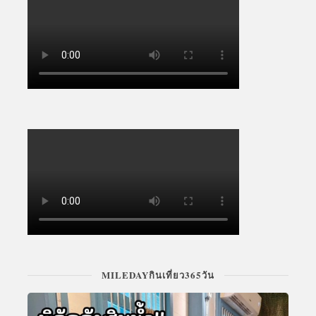
MILEDAYกินเที่ยว365วัน