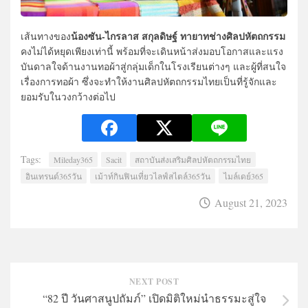
น้องซัน-ไกรลาส สกุลดิษฐ์ ทายาทช่างศิลปหัตถกรรม
เส้นทางของ
คงไม่ได้หยุดเพียงเท่านี้ พร้อมที่จะเดินหน้าส่งมอบโอกาสและแรง
บันดาลใจด้านงานทอผ้าสู่กลุ่มเด็กในโรงเรียนต่างๆ และผู้ที่สนใจ
เรื่องการทอผ้า ซึ่งจะทำให้งานศิลปหัตถกรรมไทยเป็นที่รู้จักและ
ยอมรับในวงกว้างต่อไป
Tags:
Mileday365
Sacit
สถาบันส่งเสริมศิลปหัตถกรรมไทย
อินเทรนด์365วัน
เม้าท์กินฟินเที่ยวไลฟ์สไตล์365วัน
ไมล์เดย์365
August 21, 2023
NEXT POST
“82 ปี วันศาสนูปถัมภ์” เปิดมิติใหม่นำธรรมะสู่ใจ