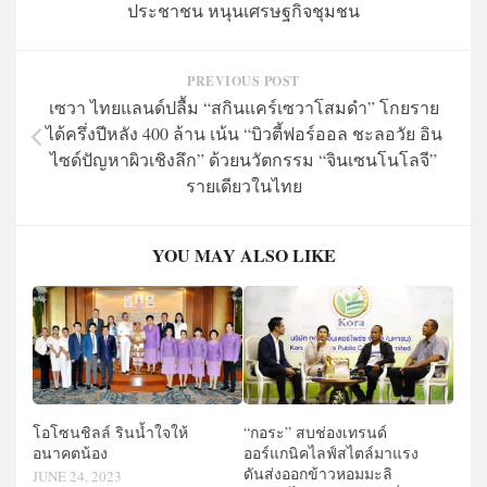
ประชาชน หนุนเศรษฐกิจชุมชน
PREVIOUS POST
เซวา ไทยแลนด์ปลื้ม “สกินแคร์เซวาโสมดำ” โกยราย
ได้ครึ่งปีหลัง 400 ล้าน เน้น “บิวตี้ฟอร์ออล ชะลอวัย อิน
ไซด์ปัญหาผิวเชิงลึก” ด้วยนวัตกรรม “จินเซนโนโลจี”
รายเดียวในไทย
YOU MAY ALSO LIKE
โอโซนชิลล์ รินน้ำใจให้
“กอระ” สบช่องเทรนด์
อนาคตน้อง
ออร์แกนิคไลฟ์สไตล์มาแรง
ดันส่งออกข้าวหอมมะลิ
JUNE 24, 2023