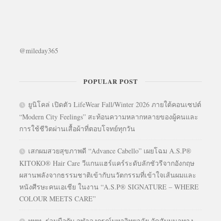
@mileday365
POPULAR POST
ยูนิโคล่ เปิดตัว LifeWear Fall/Winter 2026 ภายใต้คอนเซปต์
“Modern City Feelings” สะท้อนความหลากหลายของผู้คนและ
การใช้ชีวิตผ่านเสื้อผ้าที่ตอบโจทย์ทุกวัน
เสกผมสวยสุขภาพดี “Advance Cabello” เผยโฉม A.S.P®
KITOKO® Hair Care วีแกนแฮร์แคร์ระดับลักชัวรีจากอังกฤษ
ผสานพลังจากธรรมชาติเข้ากับนวัตกรรมที่เข้าใจเส้นผมและ
หนังศีรษะคนเอเชีย ในงาน “A.S.P® SIGNATURE – WHERE
COLOUR MEETS CARE”
ททท. ร่วมมือกับ จุฬาลงกรณ์มหาวิทยาลัย จัดสัมมนาทาง