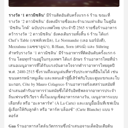
รางวัล ‘1 ดาวมิชลิน’
มีร้านติดอันดับครั้งแรก 6 ร้าน ขณะที่
รางวัล ‘2 ดาวมิชลิน’ ยังคงมีรายชื่อและจำนวนเท่าเดิม ในคู่มือ
‘มิชลิน ไกด์’ ฉบับประเทศไทย ประจำปี 2565 รายชื่อร้านอาหาร
คว้ารางวัล ‘2 ดาวมิชลิน’ ยังคงเดิมรวมทั้งสิ้น 6 ร้าน ได้แก่
Chef’s Table (เชฟส์เทเบิล), Le Normandie (เลอ นอร์มังดี),
Mezzaluna (เมซซาลูน่า), R-Haan, Sorn (ศรณ์) และ Sühring
สำหรับรางวัล ‘1 ดาวมิชลิน’ มีร้านอาหารที่ติดอันดับครั้งแรก 6
ร้าน โดยทุกร้านอยู่ในกรุงเทพฯ ได้แก่ อักษร ร้านอาหารไทยที่นำ
เสนอเมนูอาหารที่ได้รับแรงบันดาลใจจากตำราอาหารไทยยุคปี
พ.ศ. 2480-2515 ซึ่งรวมถึงเมนูเด่นที่หารับประทานที่อื่นไม่ได้ เช่น
ขนมครกหน้าหมูเค็ม และหลนเต้าหู้ยี้เสิร์ฟกับใบมะตูมแขกและใบ
มะกอก, Côte by Mauro Colagreco ร้านอาหารฝรั่งเศสร่วมสมัยที่
นำเสนอตำรับอาหารร่วมสมัยซึ่งได้รับอิทธิพลจากอาหารประจำ
ถิ่นเฟรนช์ริเวียรา ทั้งในเมนูเซ็ตอาหารกลางวัน, เมนูอาหารแบบ
เลือกสั่ง หรือ “อะลาคาร์ท” (À La Carte) และเมนูมื้อเย็นที่เชฟเป็น
ผู้เลือกให้กับลูกค้า หรือ “คาร์ท บล็องช์” (Carte Blanche) แบบ 9
คอร์ส
Gaa
ร้านอาหารสไตล์นวัตกรรมซึ่งนำเสนอจานเด็ดอินเดียต้น