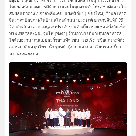
ไทยยอดนิยม แต่การมีผักหวานอยู่ในทุกจานทำให้รสชาติและเนื้อ
สัมผัสแตกต่างไปจากที่คุ้นเคย, แยงซีเกียง [เชียงใหม่] ร้านอาหาร
จีนราคามิตรภาพในบ้านสไตล์ล้านนาประยุกต์ อาหารจีนที่นี่ใช้
วัตถุดิบสดสะอาด เมนูเด่นประจำร้านคือเกี๊ยวหอยเชลล์นึ่งกับเห็ด
ทรัฟเฟิลรสละมุน, จุมโพ่ [พังงา] ร้านอาหารที่นำเสนออาหารส
ไตล์เปอรานากันแบบตะกั่วป่าแท้ๆ เช่น “จอแร้ง” หรือแกงกะทิกุ้ง
สดหอมกลิ่นสมุนไพร, น้ำชุบหยำกุ้งสด และปลาเจี๋ยนรสเปรี้ยว
หวานกลมกล่อม