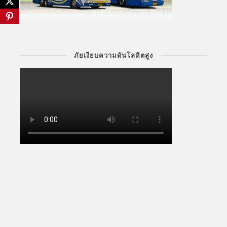
ภัยเงียบความดันโลหิตสูง