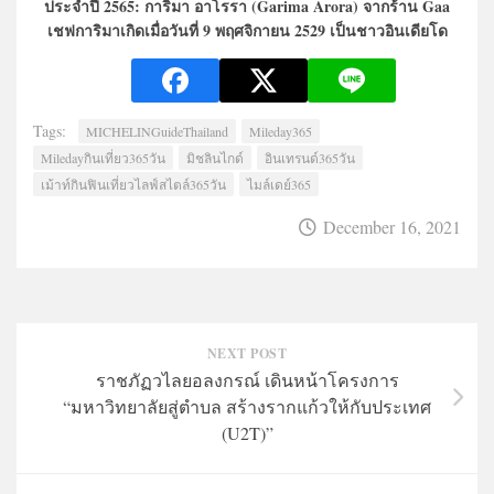
ประจำปี 2565: การิมา อาโรรา (Garima Arora) จากร้าน Gaa
เชฟการิมาเกิดเมื่อวันที่ 9 พฤศจิกายน 2529 เป็นชาวอินเดียโด
Tags:
MICHELINGuideThailand
Mileday365
Miledayกินเที่ยว365วัน
มิชลินไกด์
อินเทรนด์365วัน
เม้าท์กินฟินเที่ยวไลฟ์สไตล์365วัน
ไมล์เดย์365
December 16, 2021
NEXT POST
ราชภัฏวไลยอลงกรณ์ เดินหน้าโครงการ
“มหาวิทยาลัยสู่ตำบล สร้างรากแก้วให้กับประเทศ
(U2T)”