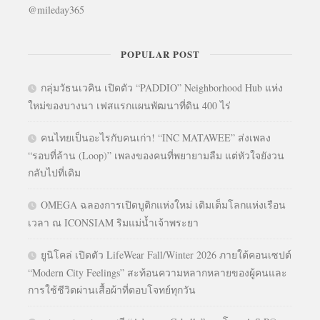
@mileday365
POPULAR POST
กลุ่มวัธนเวคิน เปิดตัว “PADDIO” Neighborhood Hub แห่ง
ใหม่ของบางนา เฟสแรกแผนพัฒนาที่ดิน 400 ไร่
คนไทยเป็นอะไรกับคนเก่า! “INC MATAWEE” ส่งเพลง
“รอบที่ล้าน (Loop)” เพลงของคนที่พยายามลืม แต่หัวใจยังวน
กลับไปที่เดิม
OMEGA ฉลองการเปิดบูติกแห่งใหม่ เติมเต็มโลกแห่งเรือน
เวลา ณ ICONSIAM ริมแม่น้ำเจ้าพระยา
ยูนิโคล่ เปิดตัว LifeWear Fall/Winter 2026 ภายใต้คอนเซปต์
“Modern City Feelings” สะท้อนความหลากหลายของผู้คนและ
การใช้ชีวิตผ่านเสื้อผ้าที่ตอบโจทย์ทุกวัน