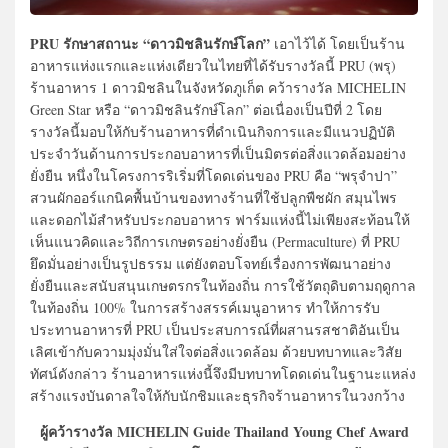
PRU รักษาสถานะ “ดาวมิชลินรักษ์โลก”
เอาไว้ได้ โดยเป็นร้าน
อาหารแห่งแรกและแห่งเดียวในไทยที่ได้รับรางวัลนี้ PRU (พรุ)
ร้านอาหาร 1 ดาวมิชลินในจังหวัดภูเก็ต คว้ารางวัล MICHELIN
Green Star หรือ “ดาวมิชลินรักษ์โลก” ต่อเนื่องเป็นปีที่ 2 โดย
รางวัลนี้มอบให้กับร้านอาหารที่ดำเนินกิจการและมีแนวปฏิบัติ
ประจำวันด้านการประกอบอาหารที่เป็นมิตรต่อสิ่งแวดล้อมอย่าง
ยั่งยืน หนึ่งในโครงการริเริ่มที่โดดเด่นของ PRU คือ “พรุจำปา”
สวนผักออร์แกนิคพื้นบ้านของทางร้านที่ใช้ปลูกพืชผัก สมุนไพร
และดอกไม้สำหรับประกอบอาหาร ฟาร์มแห่งนี้ไม่เพียงสะท้อนให้
เห็นแนวคิดและวิถีการเกษตรอย่างยั่งยืน (Permaculture) ที่ PRU
ยึดมั่นอย่างเป็นรูปธรรม แต่ยังตอบโจทย์เรื่องการพัฒนาอย่าง
ยั่งยืนและสนับสนุนเกษตรกรในท้องถิ่น การใช้วัตถุดิบตามฤดูกาล
ในท้องถิ่น 100% ในการสร้างสรรค์เมนูอาหาร ทำให้การรับ
ประทานอาหารที่ PRU เป็นประสบการณ์ที่ผสานรสชาติอันเป็น
เลิศเข้ากับความมุ่งมั่นใส่ใจต่อสิ่งแวดล้อม ด้วยบทบาทและวิสัย
ทัศน์ดังกล่าว ร้านอาหารแห่งนี้จึงมีบทบาทโดดเด่นในฐานะแหล่ง
สร้างแรงบันดาลใจให้กับนักชิมและธุรกิจร้านอาหารในวงกว้าง
ผู้คว้ารางวัล MICHELIN Guide Thailand Young Chef Award