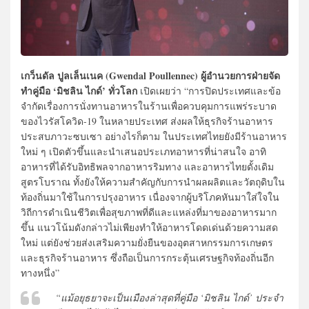
เกว็นดัล ปูลเล็นเนค (Gwendal Poullennec) ผู้อำนวยการฝ่ายจัด
ทำคู่มือ ‘มิชลิน ไกด์’ ทั่วโลก
เปิดเผยว่า “การปิดประเทศและข้อ
จำกัดเรื่องการนั่งทานอาหารในร้านเพื่อควบคุมการแพร่ระบาด
ของไวรัสโควิด-19 ในหลายประเทศ ส่งผลให้ธุรกิจร้านอาหาร
ประสบภาวะซบเซา อย่างไรก็ตาม ในประเทศไทยยังมีร้านอาหาร
ใหม่ ๆ เปิดตัวขึ้นและนำเสนอประเภทอาหารที่น่าสนใจ อาทิ
อาหารที่ได้รับอิทธิพลจากอาหารริมทาง และอาหารไทยดั้งเดิม
สูตรโบราณ ทั้งยังให้ความสำคัญกับการนำผลผลิตและวัตถุดิบใน
ท้องถิ่นมาใช้ในการปรุงอาหาร เนื่องจากผู้บริโภคหันมาใส่ใจใน
วิถีการดำเนินชีวิตเพื่อสุขภาพที่ดีและแหล่งที่มาของอาหารมาก
ขึ้น แนวโน้มดังกล่าวไม่เพียงทำให้อาหารโดดเด่นด้วยความสด
ใหม่ แต่ยังช่วยส่งเสริมความยั่งยืนของอุตสาหกรรมการเกษตร
และธุรกิจร้านอาหาร ซึ่งถือเป็นการกระตุ้นเศรษฐกิจท้องถิ่นอีก
ทางหนึ่ง”
“แม้อยุธยาจะเป็นเมืองล่าสุดที่คู่มือ ‘มิชลิน ไกด์’ ประจำ