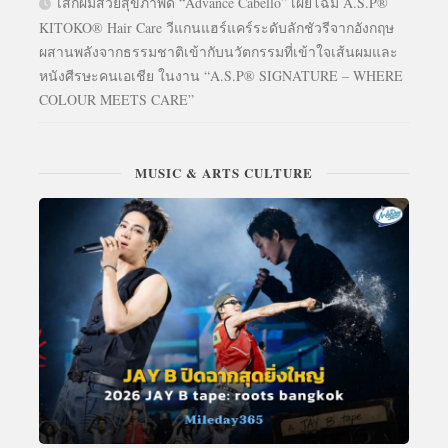
เสกผมสวยสุขภาพดี “Advance Cabello” เผยโฉม A.S.P®
KITOKO® Hair Care วีแกนแฮร์แคร์ระดับลักชัวรีจากอังกฤษ
ผสานพลังจากธรรมชาติเข้ากับนวัตกรรมที่เข้าใจเส้นผมและ
หนังศีรษะคนเอเชีย ในงาน “A.S.P® SIGNATURE – WHERE
COLOUR MEETS CARE”
MUSIC & ARTS CULTURE