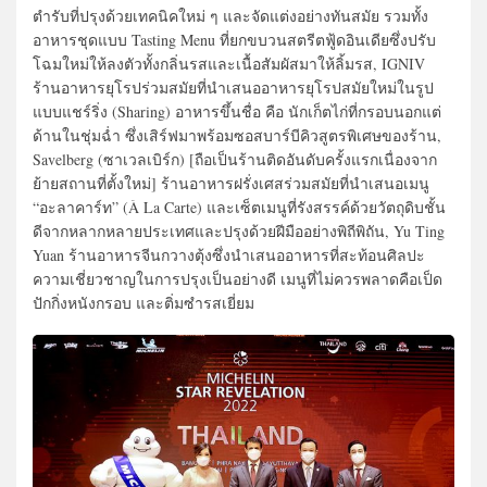
ตำรับที่ปรุงด้วยเทคนิคใหม่ ๆ และจัดแต่งอย่างทันสมัย รวมทั้ง
อาหารชุดแบบ Tasting Menu ที่ยกขบวนสตรีตฟู้ดอินเดียซึ่งปรับ
โฉมใหม่ให้ลงตัวทั้งกลิ่นรสและเนื้อสัมผัสมาให้ลิ้มรส, IGNIV
ร้านอาหารยุโรปร่วมสมัยที่นำเสนออาหารยุโรปสมัยใหม่ในรูป
แบบแชร์ริ่ง (Sharing) อาหารขึ้นชื่อ คือ นักเก็ตไก่ที่กรอบนอกแต่
ด้านในชุ่มฉ่ำ ซึ่งเสิร์ฟมาพร้อมซอสบาร์บีคิวสูตรพิเศษของร้าน,
Savelberg (ซาเวลเบิร์ก) [ถือเป็นร้านติดอันดับครั้งแรกเนื่องจาก
ย้ายสถานที่ตั้งใหม่] ร้านอาหารฝรั่งเศสร่วมสมัยที่นำเสนอเมนู
“อะลาคาร์ท” (À La Carte) และเซ็ตเมนูที่รังสรรค์ด้วยวัตถุดิบชั้น
ดีจากหลากหลายประเทศและปรุงด้วยฝีมืออย่างพิถีพิถัน, Yu Ting
Yuan ร้านอาหารจีนกวางตุ้งซึ่งนำเสนออาหารที่สะท้อนศิลปะ
ความเชี่ยวชาญในการปรุงเป็นอย่างดี เมนูที่ไม่ควรพลาดคือเป็ด
ปักกิ่งหนังกรอบ และติ่มซำรสเยี่ยม