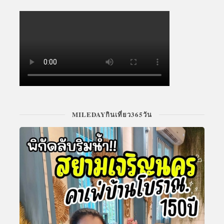
MILEDAYกินเที่ยว365วัน