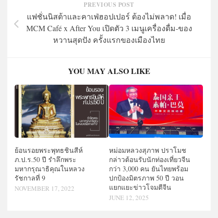
PREVIOUS POST
แฟชั่นนิสต้าและคาเฟ่ฮอปเปอร์ ต้องไม่พลาด! เมื่อ
MCM Café x After You เปิดตัว 3 เมนูเครื่องดื่ม-ของ
หวานสุดปัง ครั้งแรกของเมืองไทย
YOU MAY ALSO LIKE
ย้อนรอยพระพุทธชินสีห์
หม่อมหลวงสุภาพ ปราโมช
ภ.ป.ร.50 ปี รำลึกพระ
กล่าวต้อนรับนักท่องเที่ยวจีน
มหากรุณาธิคุณในหลวง
กว่า 3,000 คน ยันไทยพร้อม
รัชกาลที่ 9
ปกป้องมิตรภาพ 50 ปี วอน
แยกแยะข่าวโจมตีจีน
NOVEMBER 17, 2022
JUNE 12, 2025