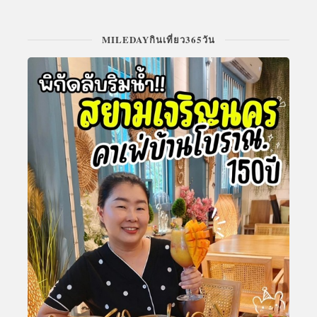
MILEDAYกินเที่ยว365วัน