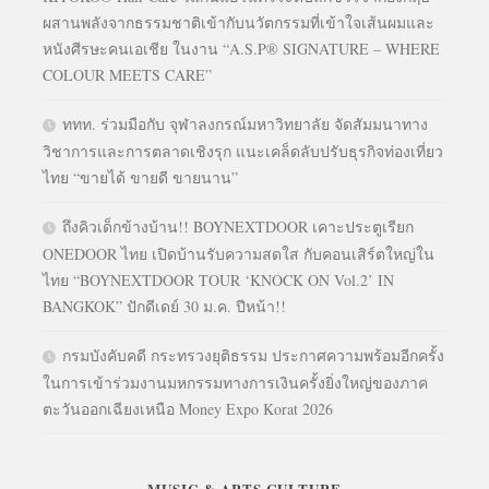
ผสานพลังจากธรรมชาติเข้ากับนวัตกรรมที่เข้าใจเส้นผมและ
หนังศีรษะคนเอเชีย ในงาน “A.S.P® SIGNATURE – WHERE
COLOUR MEETS CARE”
ททท. ร่วมมือกับ จุฬาลงกรณ์มหาวิทยาลัย จัดสัมมนาทาง
วิชาการและการตลาดเชิงรุก แนะเคล็ดลับปรับธุรกิจท่องเที่ยว
ไทย “ขายได้ ขายดี ขายนาน”
ถึงคิวเด็กข้างบ้าน!! BOYNEXTDOOR เคาะประตูเรียก
ONEDOOR ไทย เปิดบ้านรับความสดใส กับคอนเสิร์ตใหญ่ใน
ไทย “BOYNEXTDOOR TOUR ‘KNOCK ON Vol.2’ IN
BANGKOK” ปักดีเดย์ 30 ม.ค. ปีหน้า!!
กรมบังคับคดี กระทรวงยุติธรรม ประกาศความพร้อมอีกครั้ง
ในการเข้าร่วมงานมหกรรมทางการเงินครั้งยิ่งใหญ่ของภาค
ตะวันออกเฉียงเหนือ Money Expo Korat 2026
MUSIC & ARTS CULTURE