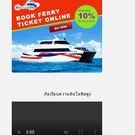
ภัยเงียบความดันโลหิตสูง