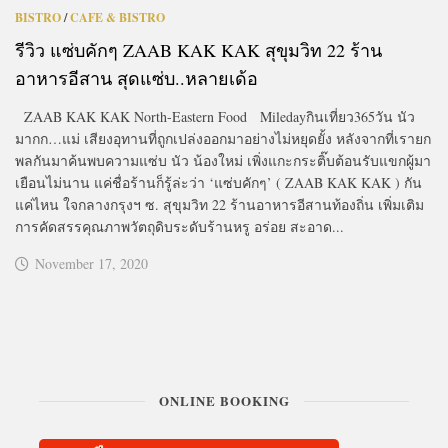
BISTRO
/
CAFE & BISTRO
รีวิว แซ่บคักๆ ZAAB KAK KAK สุขุมวิท 22 ร้าน
อาหารอีสาน สุดแซ่บ..หลายเด้อ
ZAAB KAK KAK North-Eastern Food Miledayกินเที่ยว365วัน นัว
มากก…แม่ เสียงอุทานที่ถูกเปล่งออกมาอย่างไม่หยุดยั้ง หลังจากที่เรายก
พลกันมาค้นพบความแซ่บ นัว น้องใหม่ เพิ่งแกะกระติ๊บต้อนรับแขกผู้มา
เยือนไม่นาน แค่ชื่อร้านก็รู้ล่ะว่า ‘แซ่บคักๆ’ ( ZAAB KAK KAK ) กัน
แค่ไหน ใจกลางกรุงฯ ซ. สุขุมวิท 22 ร้านอาหารอีสานท้องถิ่น เพิ่มเติม
การคัดสรรคุณภาพวัตถุดิบระดับร้านหรู อร่อย สะอาด...
November 17, 2020
ONLINE BOOKING