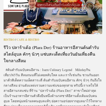
BISTRO
/
CAFE & BISTRO
รีวิว ปลาร้าเด้อ (Plara Der) ร้านอาหารอีสานต้นตำรับ
สไตล์อุบล คักๆ นัวๆ แซ่บสะเด็ดเที่ยงวันยันเที่ยงคืน
ใจกลางสีลม
#ต้นตำรับฉบับคนอีสาน : Isarn Culinary Legend Miledayกิน
เที่ยว365วัน สีลมถนนที่ไม่เคยหลับใหล และเราก็เช่นกัน ชวนกันออก
มาคั่วทีเด็ดความเผ็ดสาระตี่ ต้นตำรับฉบับคนอีสาน คักๆ นัวๆ กันถึงใจ
กลางสีลม ย่านดังแหล่งรวมความแซ่บของทุกสาย ทริปนี้เราเทใจให้
สายอีสานรสแซ่บ ที่ร้าน “ปลาร้าเด้อ (Plara Der)” สาขาใหม่ล่าสุด
เป็นร้านอาหารอีสานตัวตึงยืนหนึ่งด้านรสชาติอีสานดั้งเดิมฉบับคน
อุบล โดยหนุ่มหน้ามลคนอุบลแท้ๆ ย่อความอร่อยจากอุบลมาไว้ใจกลาง